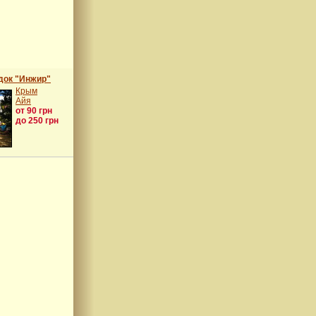
док "Инжир"
Крым
Айя
от 90 грн
до 250 грн