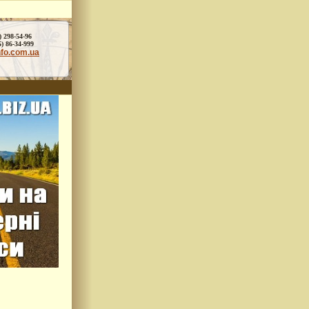
) 298-54-96
86-34-999
nfo.com.ua