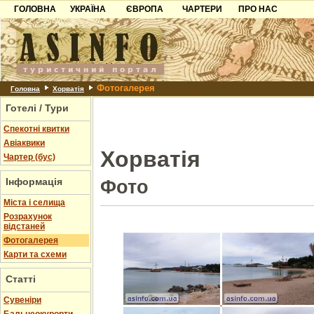
ГОЛОВНА
УКРАЇНА
ЄВРОПА
ЧАРТЕРИ
ПРО НАС
Карпати
Чорногорія
Контакти
Азов
Хорватія
Партнерам
Причорноморря
Болгарія
Додати готель
Фотогалерея
Шацьк
Албанія
Питання
Головна
Хорватія
Готелі / Тури
Пошук готелів
Спекотні квитки
Авіаквики
Хорватія
Чартер (бус)
Інформація
Фото
Міста і селища
Розрахунок
відстаней
Фотогалерея
Карти та схеми
Статті
Cувеніри