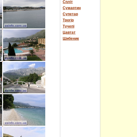
Спліт
Сумартин
Супетар
Трогір
Тучепі
Цавтат
Шибеник