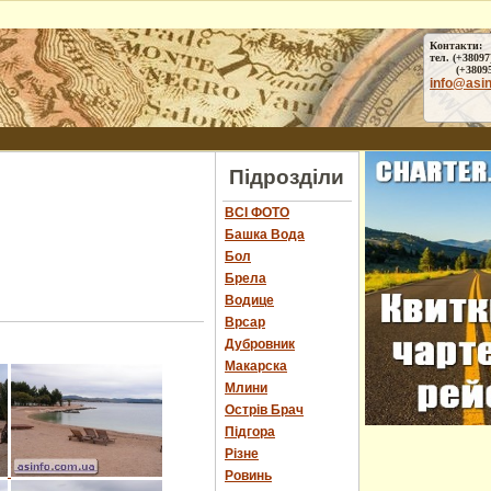
Контакти:
тел. (+38097
(+38095) 
info@asi
Підрозділи
ВСІ ФОТО
Башка Вода
Бол
Брела
Водице
Врсар
Дубровник
Макарска
Млини
Острів Брач
Підгора
Різне
Ровинь