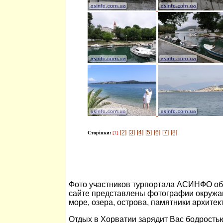
[2]
[3]
[4]
[5]
[6]
[7]
[8]
Сторінки:
[1]
Фото участников турпортала АСИНФО об 
сайте представлены фотографии окружа
море, озера, острова, памятники архитек
Отдых в Хорватии зарядит Вас бодростью 