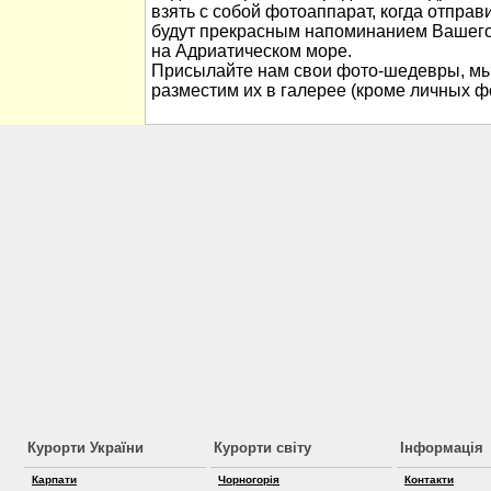
взять с собой фотоаппарат, когда отправ
будут прекрасным напоминанием Вашего
на Адриатическом море.
Присылайте нам свои фото-шедевры, мы
разместим их в галерее (кроме личных ф
Курорти України
Курорти світу
Інформація
Карпати
Чорногорія
Контакти