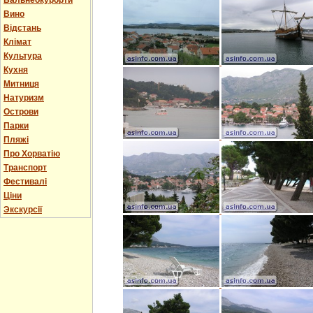
Бальнеокурорти
Вино
Відстань
Клімат
Культура
Кухня
Митниця
Натуризм
Острови
Парки
Пляжі
Про Хорватію
Транспорт
Фестивалі
Ціни
Экскурсії