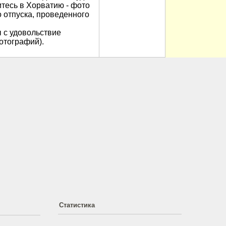
итесь в Хорватию - фото
 отпуска, проведенного
 с удовольствие
отографий).
Статистика