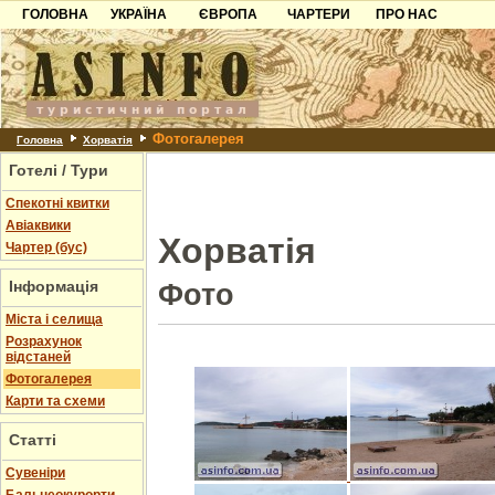
ГОЛОВНА
УКРАЇНА
ЄВРОПА
ЧАРТЕРИ
ПРО НАС
Карпати
Чорногорія
Контакти
Азов
Хорватія
Партнерам
Причорноморря
Болгарія
Додати готель
Фотогалерея
Шацьк
Албанія
Питання
Головна
Хорватія
Готелі / Тури
Пошук готелів
Спекотні квитки
Авіаквики
Хорватія
Чартер (бус)
Інформація
Фото
Міста і селища
Розрахунок
відстаней
Фотогалерея
Карти та схеми
Статті
Cувеніри