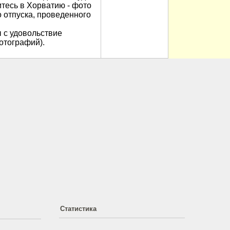
итесь в Хорватию - фото
 отпуска, проведенного
 с удовольствие
отографий).
Статистика