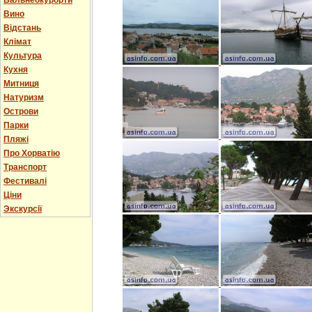
Бальнеокурорти
Вино
Відстань
Клімат
Культура
Кухня
Митниця
Натуризм
Острови
Парки
Пляжі
Про Хорватію
Транспорт
Фестивалі
Ціни
Экскурсії