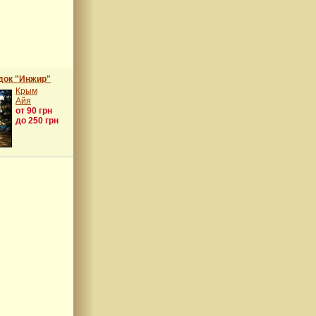
док "Инжир"
Крым
Айя
от 90 грн
до 250 грн