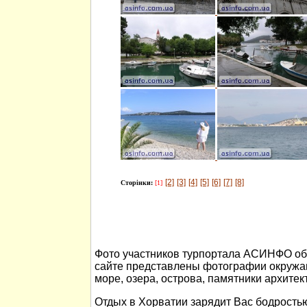
[2]
[3]
[4]
[5]
[6]
[7]
[8]
Сторінки:
[1]
Фото участников турпортала АСИНФО об 
сайте представлены фотографии окружа
море, озера, острова, памятники архитек
Отдых в Хорватии зарядит Вас бодростью 