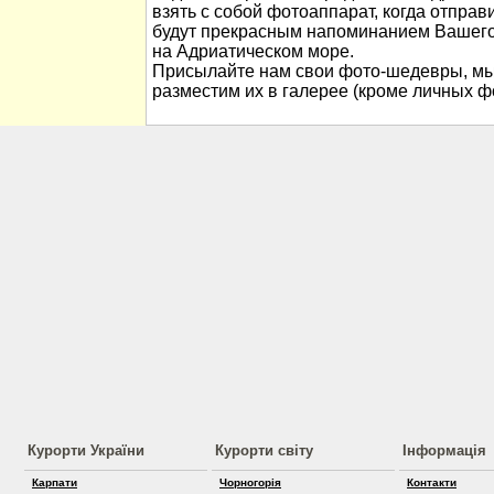
взять с собой фотоаппарат, когда отправ
будут прекрасным напоминанием Вашего
на Адриатическом море.
Присылайте нам свои фото-шедевры, мы
разместим их в галерее (кроме личных ф
Курорти України
Курорти світу
Інформація
Карпати
Чорногорія
Контакти