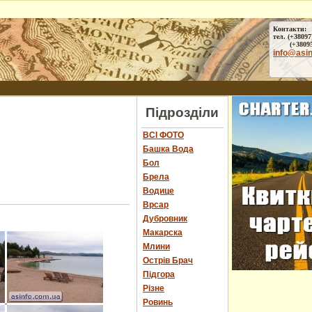
Контакти:
тел. (+38097
(+38095) 
info@asi
Підрозділи
ВСІ ФОТО
Башка Вода
Бол
Брела
Водице
Врсар
Дубровник
Макарска
Млини
Острів Брач
Підгора
Різне
Ровинь