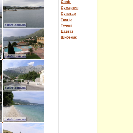
Спліт
Сумартин
Супетар
Трогір
Тучепі
Цавтат
Шибеник