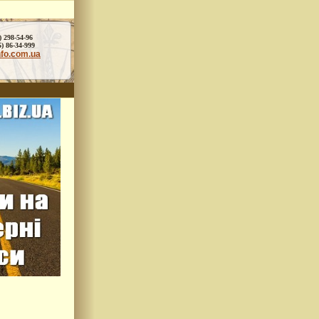
) 298-54-96
86-34-999
nfo.com.ua