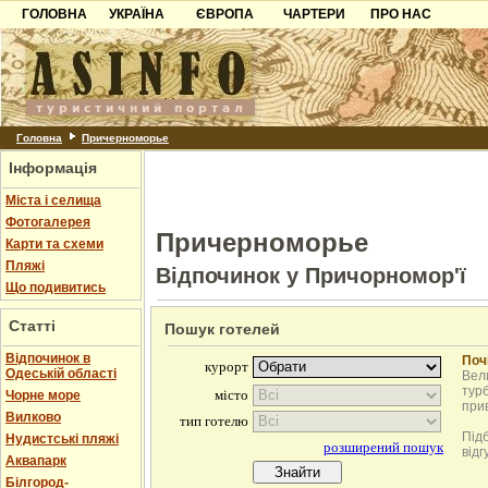
ГОЛОВНА
УКРАЇНА
ЄВРОПА
ЧАРТЕРИ
ПРО НАС
Карпати
Чорногорія
Контакти
Азов
Хорватія
Партнерам
Причорноморря
Болгарія
Додати готель
Шацьк
Албанія
Питання
Головна
Причерноморье
Інформація
Пошук готелів
Міста і селища
Фотогалерея
Причерноморье
Карти та схеми
Пляжі
Відпочинок у Причорномор'ї
Що подивитись
Статті
Пошук готелей
Відпочинок в
Поч
Одеській області
Вели
турб
Чорне море
при
Вилково
Під
Нудистські пляжі
відг
Аквапарк
Білгород-