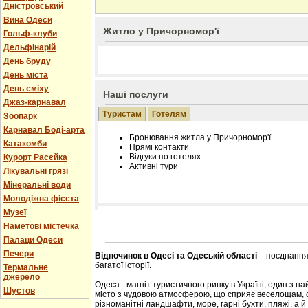
Дністровський
Вина Одеси
Житло у Причорномор'ї
Гольф-клуби
Дельфінарій
День бруду
День міста
День сміху
Наші послуги
Джаз-карнавал
Туристам
Готелям
Зоопарк
Карнавал Боді-арта
Бронювання житла у Причорномор'ї
Катакомби
Прямі контакти
Відгуки по готелях
Курорт Расєйка
Активні тури
Лікувальні грязі
Мінеральні води
Молодіжна фієста
Музеї
Розміщення інформації про готель на нашому
Наметові містечка
Редагування інформації і цін на вимогу
Палаци Одеси
Лічільник відвідувачів
Печери
Відпочинок в Одесі та Одеській області
– поєднання 
багатої історії.
Термальне
джерело
Одеса - магніт туристичного ринку в Україні, один з н
Шустов
місто з чудовою атмосферою, що сприяє веселощам, с
різноманітні ландшафти, море, гарні бухти, пляжі, а й 