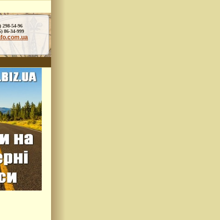
) 298-54-96
86-34-999
nfo.com.ua