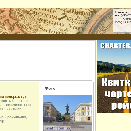
Контакти:
тел. (+38097
(+38095) 
info@asi
Фото
ни подорож тут!
кий вибір готелів,
аз, пансионатів та
ватних садиб.
бір, бронювання,
уки