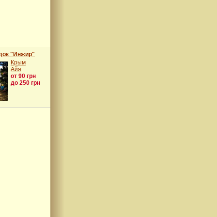
док "Инжир"
Крым
Айя
от 90 грн
до 250 грн