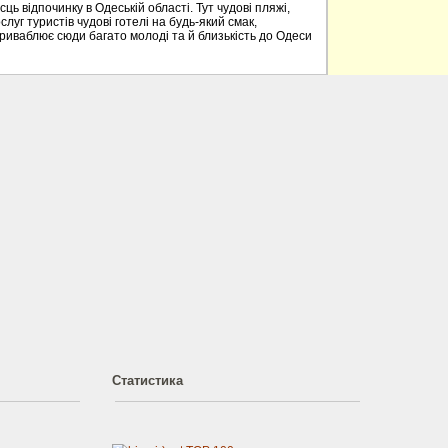
ць відпочинку в Одеській області. Тут чудові пляжі,
слуг туристів чудові готелі на будь-який смак,
приваблює сюди багато молоді та й близькість до Одеси
Статистика