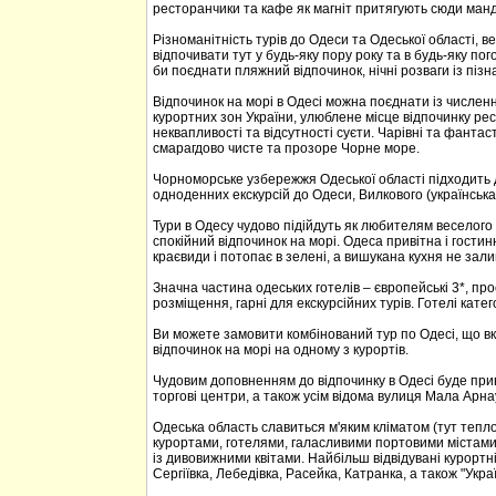
ресторанчики та кафе як магніт притягують сюди манд
Різноманітність турів до Одеси та Одеської області, в
відпочивати тут у будь-яку пору року та в будь-яку пог
би поєднати пляжний відпочинок, нічні розваги із піз
Відпочинок на морі в Одесі можна поєднати із числен
курортних зон України, улюблене місце відпочинку ре
неквапливості та відсутності суєти. Чарівні та фантас
смарагдово чисте та прозоре Чорне море.
Чорноморське узбережжя Одеської області підходить д
одноденних екскурсій до Одеси, Вилкового (українська
Тури в Одесу чудово підійдуть як любителям веселого 
спокійний відпочинок на морі. Одеса привітна і гостин
краєвиди і потопає в зелені, а вишукана кухня не зал
Значна частина одеських готелів – європейські 3*, пр
розміщення, гарні для екскурсійних турів. Готелі катег
Ви можете замовити комбінований тур по Одесі, що вк
відпочинок на морі на одному з курортів.
Чудовим доповненням до відпочинку в Одесі буде прива
торгові центри, а також усім відома вулиця Мала Арна
Одеська область славиться м'яким кліматом (тут тепл
курортами, готелями, галасливими портовими містами 
із дивовижними квітами. Найбільш відвідувані курортні
Сергіївка, Лебедівка, Расейка, Катранка, а також "Укра