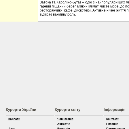
Затока та Кароліно-Бугаз – одні з найпопулярніших міс
гарний піщаний берег, м'який клімат, чисте море, до по
ресторанчики, кафе, дискотеки. Активне нічне життя 
відіграє важливу роль.
Курорти України
Курорти світу
Інформація
Карпати
Чорногорія
Контакти
Хорватія
Питання
Азов
Болгарія
Партнерство