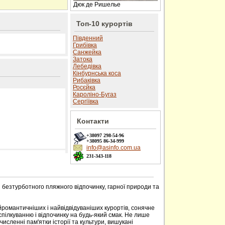
Дюк де Ришелье
Топ-10 курортів
Південний
Грибівка
Санжейка
Затока
Лебедівка
Кінбурнська коса
Рибаківка
Росєйка
Кароліно-Бугаз
Сергіївка
Контакти
+38097
298-54-96
+38095
86-34-999
info@asinfo.com.ua
231-343-118
 сайті
безтурботного пляжного відпочинку, гарної природи та
айромантичніших і найвідвідуваніших курортів, сонячне
пілкуванню і відпочинку на будь-який смак. Не лише
численні пам'ятки історії та культури, вишукані