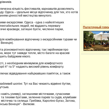
рівників.
еличезна кількість фестивалів, карнавалів дозволяють
оду. Одеса – ідеальне місце відпочинку для тих, хто хотів
нанням цінностей мистецтва минулого.
ними екскурсіями. Одеса - одна з найелітніших
спектабельних людей, які віддають перевагу
Палаточный горо
тичні краєвиди, затишні бухти, численні парки,
ля комбінування відпочинку з екскурсійними турами чи
 Венеція).
та різноманітного відпочинку, так і мрійникам про
на, море тут завжди тепле, місто багате на красиві
ишить байдужим нікого.
ості, з необхідним мінімумом для комфортного
орії 4* та 5* надають високий рівень комфорту.
лючає відвідування найцікавіших пам'яток, а також
бливий шопінг. Тут на Вас чекають відмінні бутіки,
утська.
о навіть узимку), затишними містечками, сучасними
та тихими бухтами, зеленню парків та садів, клумбами
 містечка та селища: Грибівка, Кароліно-Бугаз, Затока,
їнська Венеція" - Вилкове.