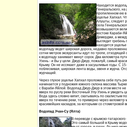
Находится водопа
Генеральского, на 
пропиленном ею в
ущелье Хапхал. Чт
Алушты, следует 
села Генеральског
возвышаются вели
востоке Караби-Яй
Демерджи, а между
выглядит гребень 
находится ущелье 
водопаду ведет широкая дорога, недавно проложенн
сотни метров экскурсанты идут по тропе, отходящей о
к водопаду занимает минут сорок. Два километра пут
Узень - и Вы у цели. Джур-Джур, пожалуй, самый кра
Крыму. Он не иссякает даже в засушливые годы. С 15
поблескивая, широкая лента воды, звеня и журча. Отс
журчащий.
Через глухое ущелье Хапхал проложила себе путь ре
начинается у подножия южного склона массива Тырк
с Вараби-Яйлой. Водопад Джур-Джур в этом месте н
вверх по руслу реки Восточный Улу-Узень и увидеть ц
Вода здесь словно кипит, скатываясь по скалистым п
вверх по течению реки, то примерно через километр 
красивейших каскадов, за которыми со стометровой в
Водопад Учан-Су (Ялта)
В переводе с крымско-татарского 
Это самый большой в Крыму водо
км от города, в горах. До него м