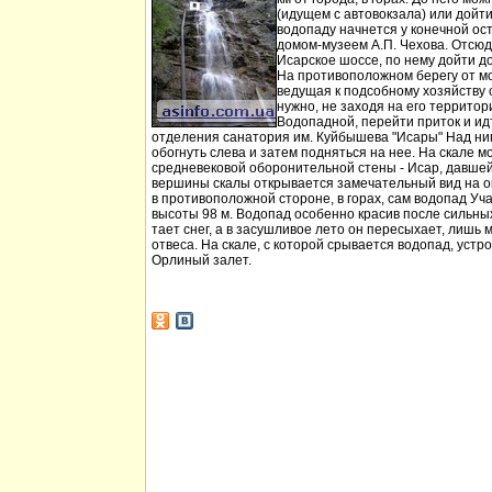
(идущем с автовокзала) или дойт
водопаду начнется у конечной ос
домом-музеем А.П. Чехова. Отсюд
Исарское шоссе, по нему дойти д
На противоположном берегу от мо
ведущая к подсобному хозяйству
нужно, не заходя на его территори
Водопадной, перейти приток и идт
отделения санатория им. Куйбышева "Исары" Над ни
обогнуть слева и затем подняться на нее. На скале м
средневековой оборонительной стены - Исар, давшей
вершины скалы открывается замечательный вид на ок
в противоположной стороне, в горах, сам водопад Уча
высоты 98 м. Водопад особенно красив после сильных 
тает снег, а в засушливое лето он пересыхает, лишь 
отвеса. На скале, с которой срывается водопад, устр
Орлиный залет.