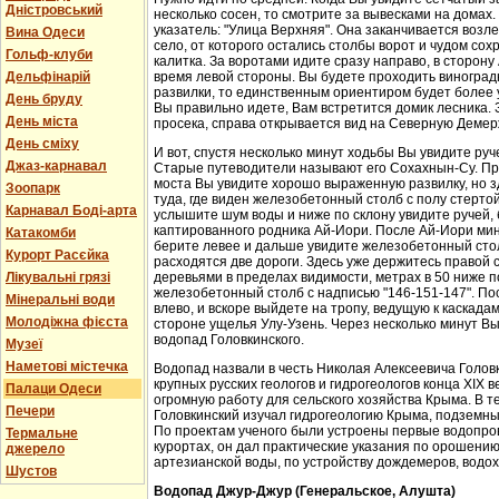
Дністровський
несколько сосен, то смотрите за вывесками на домах.
указатель: "Улица Верхняя". Она заканчивается возл
Вина Одеси
село, от которого остались столбы ворот и чудом со
Гольф-клуби
калитка. За воротами идите сразу направо, в сторон
Дельфінарій
время левой стороны. Вы будете проходить виноградн
развилки, то единственным ориентиром будет более у
День бруду
Вы правильно идете, Вам встретится домик лесника. 
День міста
просека, справа открывается вид на Северную Демер
День сміху
И вот, спустя несколько минут ходьбы Вы увидите руч
Джаз-карнавал
Старые путеводители называют его Сохахнын-Су. Пр
моста Вы увидите хорошо выраженную развилку, но з
Зоопарк
туда, где виден железобетонный столб с полу стерто
Карнавал Боді-арта
услышите шум воды и ниже по склону увидите ручей,
каптированного родника Ай-Иори. После Ай-Иори мину
Катакомби
берите левее и дальше увидите железобетонный столб
Курорт Расєйка
расходятся две дороги. Здесь уже держитесь правой 
Лікувальні грязі
деревьями в пределах видимости, метрах в 50 ниже п
железобетонный столб с надписью "146-151-147". По
Мінеральні води
влево, и вскоре выйдете на тропу, ведущую к каскада
Молодіжна фієста
стороне ущелья Улу-Узень. Через несколько минут Вы
водопад Головкинского.
Музеї
Наметові містечка
Водопад назвали в честь Николая Алексеевича Головки
крупных русских геологов и гидрогеологов конца XIX 
Палаци Одеси
огромную работу для сельского хозяйства Крыма. В 
Печери
Головкинский изучал гидрогеологию Крыма, подземн
По проектам ученого были устроены первые водопров
Термальне
курортах, он дал практические указания по орошени
джерело
артезианской воды, по устройству дождемеров, водо
Шустов
Водопад Джур-Джур (Генеральское, Алушта)