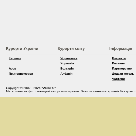
Курорти України
Курорти світу
Інформація
Карпати
Чорногорія
Контакти
Хорватія
Питання
Азов
Болгарія
Партнерство
Причорноморря
Албанія
Додати готель
Чартери
Copyright © 2002 - 2026
"ASINFO"
Материали та фото захищені авторським правом. Використання материалів без дозвол