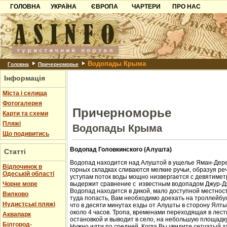
ГОЛОВНА
УКРАЇНА
ЄВРОПА
ЧАРТЕРИ
ПРО НАС
Карпати
Чорногорія
Контакти
Азов
Хорватія
Партнерам
Причорноморря
Болгарія
Додати готель
Водопады Крыма
Шацьк
Албанія
Питання
Головна
Причерноморье
Інформація
Пошук готелів
Міста і селища
Фотогалерея
Причерноморье
Карти та схеми
Пляжі
Водопады Крыма
Що подивитись
Водопад Головкинского (Алушта)
Статті
Водопад находится над Алуштой в ущелье Яман-Дере
Відпочинок в
горных складках сливаются мелкие ручьи, образуя ре
Одеській області
уступам поток воды мощно низвергается с девятиметр
Чорне море
выдержит сравнение с известным водопадом Джур-Д
Водопад находится в дикой, мало доступной местност
Вилково
туда попасть, Вам необходимо доехать на троллейбус
Нудистські пляжі
что в десяти минутах езды от Алушты в сторону Ялт
около 4 часов. Тропа, временами переходящая в лест
Аквапарк
остановкой и выводит в село, на небольшую площадк
Білгород-
Нужно идти по средней. Когда Вы увидите сетчатый з