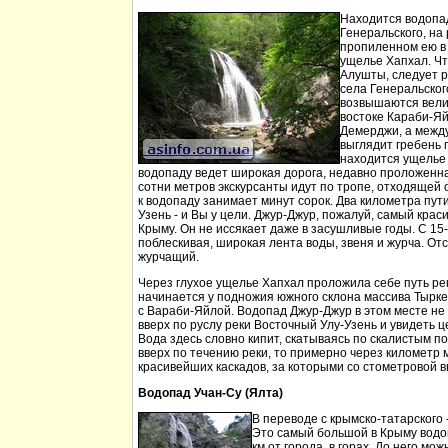
Находится водопа
Генеральского, на 
пропиленном ею в
ущелье Хапхал. Чт
Алушты, следует 
села Генеральског
возвышаются вели
востоке Караби-Яй
Демерджи, а между
выглядит гребень 
находится ущелье 
водопаду ведет широкая дорога, недавно проложенн
сотни метров экскурсанты идут по тропе, отходящей о
к водопаду занимает минут сорок. Два километра пут
Узень - и Вы у цели. Джур-Джур, пожалуй, самый кра
Крыму. Он не иссякает даже в засушливые годы. С 15
поблескивая, широкая лента воды, звеня и журча. Отс
журчащий.
Через глухое ущелье Хапхал проложила себе путь ре
начинается у подножия южного склона массива Тырк
с Вараби-Яйлой. Водопад Джур-Джур в этом месте н
вверх по руслу реки Восточный Улу-Узень и увидеть ц
Вода здесь словно кипит, скатываясь по скалистым п
вверх по течению реки, то примерно через километр 
красивейших каскадов, за которыми со стометровой в
Водопад Учан-Су (Ялта)
В переводе с крымско-татарского 
Это самый большой в Крыму водо
км от города, в горах. До него м