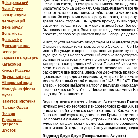
Дністровський
несколько сосен, то смотрите за вывесками на домах.
указатель: "Улица Верхняя". Она заканчивается возл
Вина Одеси
село, от которого остались столбы ворот и чудом со
Гольф-клуби
калитка. За воротами идите сразу направо, в сторон
Дельфінарій
время левой стороны. Вы будете проходить виноградн
развилки, то единственным ориентиром будет более у
День бруду
Вы правильно идете, Вам встретится домик лесника. 
День міста
просека, справа открывается вид на Северную Демер
День сміху
И вот, спустя несколько минут ходьбы Вы увидите руч
Джаз-карнавал
Старые путеводители называют его Сохахнын-Су. Пр
моста Вы увидите хорошо выраженную развилку, но з
Зоопарк
туда, где виден железобетонный столб с полу стерто
Карнавал Боді-арта
услышите шум воды и ниже по склону увидите ручей,
каптированного родника Ай-Иори. После Ай-Иори мину
Катакомби
берите левее и дальше увидите железобетонный столб
Курорт Расєйка
расходятся две дороги. Здесь уже держитесь правой 
Лікувальні грязі
деревьями в пределах видимости, метрах в 50 ниже п
железобетонный столб с надписью "146-151-147". По
Мінеральні води
влево, и вскоре выйдете на тропу, ведущую к каскада
Молодіжна фієста
стороне ущелья Улу-Узень. Через несколько минут Вы
водопад Головкинского.
Музеї
Наметові містечка
Водопад назвали в честь Николая Алексеевича Головки
крупных русских геологов и гидрогеологов конца XIX 
Палаци Одеси
огромную работу для сельского хозяйства Крыма. В 
Печери
Головкинский изучал гидрогеологию Крыма, подземн
По проектам ученого были устроены первые водопров
Термальне
курортах, он дал практические указания по орошени
джерело
артезианской воды, по устройству дождемеров, водо
Шустов
Водопад Джур-Джур (Генеральское, Алушта)