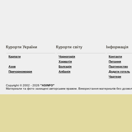
Курорти України
Курорти світу
Інформація
Карпати
Чорногорія
Контакти
Хорватія
Питання
Азов
Болгарія
Партнерство
Причорноморря
Албанія
Додати готель
Чартери
Copyright © 2002 - 2026
"ASINFO"
Материали та фото захищені авторським правом. Використання материалів без дозвол