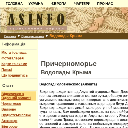
ГОЛОВНА
УКРАЇНА
ЄВРОПА
ЧАРТЕРИ
ПРО НАС
Карпати
Чорногорія
Контакти
Азов
Хорватія
Партнерам
Причорноморря
Болгарія
Додати готель
Водопады Крыма
Шацьк
Албанія
Питання
Головна
Причерноморье
Інформація
Пошук готелів
Міста і селища
Фотогалерея
Причерноморье
Карти та схеми
Пляжі
Водопады Крыма
Що подивитись
Водопад Головкинского (Алушта)
Статті
Водопад находится над Алуштой в ущелье Яман-Дере
Відпочинок в
горных складках сливаются мелкие ручьи, образуя ре
Одеській області
уступам поток воды мощно низвергается с девятиметр
Чорне море
выдержит сравнение с известным водопадом Джур-Д
Водопад находится в дикой, мало доступной местност
Вилково
туда попасть, Вам необходимо доехать на троллейбус
Нудистські пляжі
что в десяти минутах езды от Алушты в сторону Ялт
около 4 часов. Тропа, временами переходящая в лест
Аквапарк
остановкой и выводит в село, на небольшую площадк
Білгород-
Нужно идти по средней. Когда Вы увидите сетчатый з