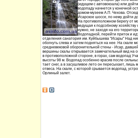
(идущем с автовокзала) или дойт
водопаду начнется у конечной ос
домом-музеем А.П. Чехова. Отсюд
Исарское шоссе, по нему дойти д
На противоположном берегу от мо
ведущая к подсобному хозяйству
нужно, не заходя на его территори
Водопадной, перейти приток и идт
отделения санатория им. Куйбышева "Исары" Над ни
обогнуть слева и затем подняться на нее. На скале м
средневековой оборонительной стены - Исар, давшей
вершины скалы открывается замечательный вид на ок
в противоположной стороне, в горах, сам водопад Уча
высоты 98 м. Водопад особенно красив после сильных 
тает снег, а в засушливое лето он пересыхает, лишь 
отвеса. На скале, с которой срывается водопад, устр
Орлиный залет.