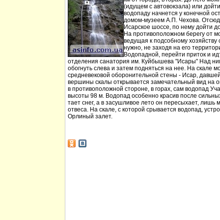
(идущем с автовокзала) или дойт
водопаду начнется у конечной ос
домом-музеем А.П. Чехова. Отсюд
Исарское шоссе, по нему дойти д
На противоположном берегу от мо
ведущая к подсобному хозяйству
нужно, не заходя на его территори
Водопадной, перейти приток и идт
отделения санатория им. Куйбышева "Исары" Над ни
обогнуть слева и затем подняться на нее. На скале м
средневековой оборонительной стены - Исар, давшей
вершины скалы открывается замечательный вид на ок
в противоположной стороне, в горах, сам водопад Уча
высоты 98 м. Водопад особенно красив после сильных 
тает снег, а в засушливое лето он пересыхает, лишь 
отвеса. На скале, с которой срывается водопад, устр
Орлиный залет.