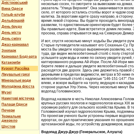
Дністровський
несколько сосен, то смотрите за вывесками на домах.
указатель: "Улица Верхняя". Она заканчивается возл
Вина Одеси
село, от которого остались столбы ворот и чудом со
Гольф-клуби
калитка. За воротами идите сразу направо, в сторон
Дельфінарій
время левой стороны. Вы будете проходить виноградн
развилки, то единственным ориентиром будет более у
День бруду
Вы правильно идете, Вам встретится домик лесника. 
День міста
просека, справа открывается вид на Северную Демер
День сміху
И вот, спустя несколько минут ходьбы Вы увидите руч
Джаз-карнавал
Старые путеводители называют его Сохахнын-Су. Пр
моста Вы увидите хорошо выраженную развилку, но з
Зоопарк
туда, где виден железобетонный столб с полу стерто
Карнавал Боді-арта
услышите шум воды и ниже по склону увидите ручей,
каптированного родника Ай-Иори. После Ай-Иори мину
Катакомби
берите левее и дальше увидите железобетонный столб
Курорт Расєйка
расходятся две дороги. Здесь уже держитесь правой 
Лікувальні грязі
деревьями в пределах видимости, метрах в 50 ниже п
железобетонный столб с надписью "146-151-147". По
Мінеральні води
влево, и вскоре выйдете на тропу, ведущую к каскада
Молодіжна фієста
стороне ущелья Улу-Узень. Через несколько минут Вы
водопад Головкинского.
Музеї
Наметові містечка
Водопад назвали в честь Николая Алексеевича Головки
крупных русских геологов и гидрогеологов конца XIX 
Палаци Одеси
огромную работу для сельского хозяйства Крыма. В 
Печери
Головкинский изучал гидрогеологию Крыма, подземн
По проектам ученого были устроены первые водопров
Термальне
курортах, он дал практические указания по орошени
джерело
артезианской воды, по устройству дождемеров, водо
Шустов
Водопад Джур-Джур (Генеральское, Алушта)