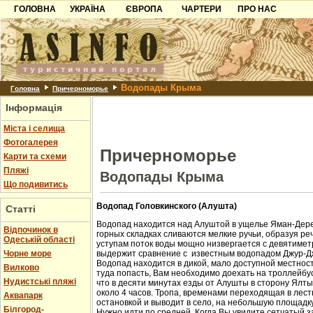
ГОЛОВНА
УКРАЇНА
ЄВРОПА
ЧАРТЕРИ
ПРО НАС
Карпати
Чорногорія
Контакти
Азов
Хорватія
Партнерам
Причорноморря
Болгарія
Додати готель
Водопады Крыма
Шацьк
Албанія
Питання
Головна
Причерноморье
Інформація
Пошук готелів
Міста і селища
Фотогалерея
Причерноморье
Карти та схеми
Пляжі
Водопады Крыма
Що подивитись
Водопад Головкинского (Алушта)
Статті
Водопад находится над Алуштой в ущелье Яман-Дере
Відпочинок в
горных складках сливаются мелкие ручьи, образуя ре
Одеській області
уступам поток воды мощно низвергается с девятиметр
Чорне море
выдержит сравнение с известным водопадом Джур-Д
Водопад находится в дикой, мало доступной местност
Вилково
туда попасть, Вам необходимо доехать на троллейбус
Нудистські пляжі
что в десяти минутах езды от Алушты в сторону Ялт
около 4 часов. Тропа, временами переходящая в лест
Аквапарк
остановкой и выводит в село, на небольшую площадк
Білгород-
Нужно идти по средней. Когда Вы увидите сетчатый з