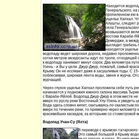
Находится водопа
Генеральского, на 
пропиленном ею в
ущелье Хапхал. Чт
Алушты, следует 
села Генеральског
возвышаются вели
востоке Караби-Яй
Демерджи, а между
выглядит гребень 
находится ущелье 
водопаду ведет широкая дорога, недавно проложенн
сотни метров экскурсанты идут по тропе, отходящей о
к водопаду занимает минут сорок. Два километра пут
Узень - и Вы у цели. Джур-Джур, пожалуй, самый кра
Крыму. Он не иссякает даже в засушливые годы. С 15
поблескивая, широкая лента воды, звеня и журча. Отс
журчащий.
Через глухое ущелье Хапхал проложила себе путь ре
начинается у подножия южного склона массива Тырк
с Вараби-Яйлой. Водопад Джур-Джур в этом месте н
вверх по руслу реки Восточный Улу-Узень и увидеть ц
Вода здесь словно кипит, скатываясь по скалистым п
вверх по течению реки, то примерно через километр 
красивейших каскадов, за которыми со стометровой в
Водопад Учан-Су (Ялта)
В переводе с крымско-татарского 
Это самый большой в Крыму водо
км от города, в горах. До него м