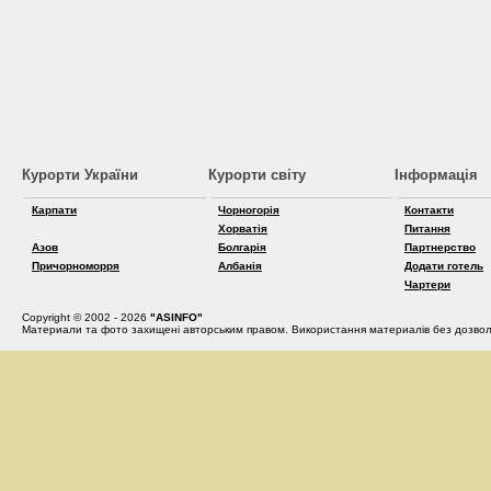
Курорти України
Курорти світу
Інформація
Карпати
Чорногорія
Контакти
Хорватія
Питання
Азов
Болгарія
Партнерство
Причорноморря
Албанія
Додати готель
Чартери
Copyright © 2002 - 2026
"ASINFO"
Материали та фото захищені авторським правом. Використання материалів без дозвол