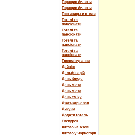
Горящие билеты
Горящие билеты
Гостиницы и отели
Готелі та
пансіонати
Готелі та
пансіонати
Готелі та
пансіонати
Готелі та
пансіонати
Грязелікування
Дайвінг
Дельфінарій
День бруду
День міста
День міста
День сміху
Джаз-карнавал
Дикуни
Додати готель
Екскурсії
Житло на Азові
Житло у Чорногорії