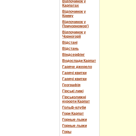
Відпочинок у
Карпатах
Відпочинок у
Криму
Відпочинок у
Причорномор'ї
Відпочинок у
Чорногорії
Відстані
Відстань
Віндсерфінг
Водоспади Карпат
Гаряче джерело
Гарячі квитки
Гарячі квитки
Географія
Гірські лижі
Гірськолижні
курорти Карпат
Гольф-клуби
Гори Карпат
Горные лыжи
Горные лыжи
Горы