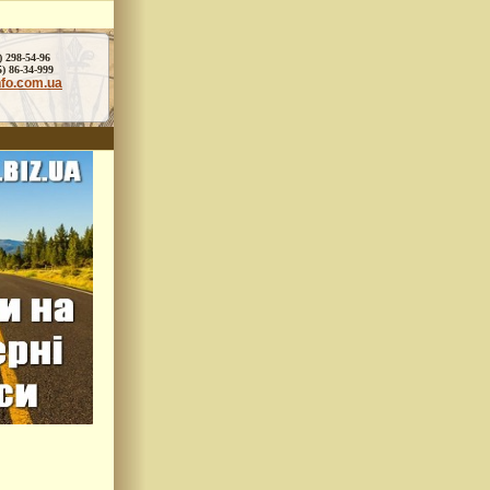
) 298-54-96
86-34-999
nfo.com.ua