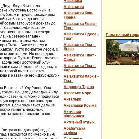
Авіаквики
д Джур-Джур близ села
Авіаквитки
реке Улу-Узень Восточный, в
Авіаквитки Київ-
 глубоком и труднопроходимом
Тірана
обы добраться до него из
рейсовым автобусом доехать до
Авіаквитки Львів -
о. За селом амфитеатром
Тіват
чественные горы: на северо-
Авіаквитки Одеса -
Палаточный горо
ла, на северо-западе -
Тіват
 ними гигантским мостом
Авіаквитки Тіват -
горы Тырке. Ближе к нему и
Львів
Хапхал, густо покрытое лесом. К
ая строителями. Но последние
Авіаквитки Тіват -
т дороги. Путь от Генеральского
Одеса
и вдоль реки Восточный Улу-
Авіаквитки Тіват -
сивый и самый мощный водопад в
Харків
-метровой высоты льется,
юда и название его - Джур-Джур -
Авіаквитки Харків -
Тіват
Аеропорт Тірана
ка Восточный Улу-Узень. Она
е, соединяющего Демерджи-Яйлу
Азовське море
е единственный. Можно подняться
Аквапарк
елую серию порогов-каскадов.
орогам. Если подняться дальше
Аквапарки Крыма
можно увидеть несколько
Активний
ысоты плавно скользит вода.
відпочинок
Активный отдых
Арабатська
- "летучая (падающая) вода".
стрілка
пад. Находится примерно в 7-8
ожно доехать на маршрутном такси