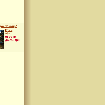
док "Инжир"
Крым
Айя
от 90 грн
до 250 грн