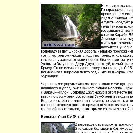
Находится водопа
Генеральского, на 
пропиленном ею в
ущелье Хапхал. Чт
Алушты, следует 
села Генеральског
возвышаются вели
востоке Караби-Яй
Демерджи, а между
выглядит гребень 
находится ущелье 
водопаду ведет широкая дорога, недавно проложенн
сотни метров экскурсанты идут по тропе, отходящей о
к водопаду занимает минут сорок. Два километра пут
Узень - и Вы у цели. Джур-Джур, пожалуй, самый кра
Крыму. Он не иссякает даже в засушливые годы. С 15
поблескивая, широкая лента воды, звеня и журча. Отс
журчащий.
Через глухое ущелье Хапхал проложила себе путь ре
начинается у подножия южного склона массива Тырк
с Вараби-Яйлой. Водопад Джур-Джур в этом месте н
вверх по руслу реки Восточный Улу-Узень и увидеть ц
Вода здесь словно кипит, скатываясь по скалистым п
вверх по течению реки, то примерно через километр 
красивейших каскадов, за которыми со стометровой в
Водопад Учан-Су (Ялта)
В переводе с крымско-татарского 
Это самый большой в Крыму водо
км от города, в горах. До него м