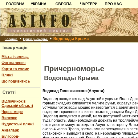
ГОЛОВНА
УКРАЇНА
ЄВРОПА
ЧАРТЕРИ
ПРО НАС
Карпати
Чорногорія
Контакти
Азов
Хорватія
Партнерам
Причорноморря
Болгарія
Додати готель
Водопады Крыма
Шацьк
Албанія
Питання
Головна
Причерноморье
Інформація
Пошук готелів
Міста і селища
Фотогалерея
Причерноморье
Карти та схеми
Пляжі
Водопады Крыма
Що подивитись
Водопад Головкинского (Алушта)
Статті
Водопад находится над Алуштой в ущелье Яман-Дере
Відпочинок в
горных складках сливаются мелкие ручьи, образуя ре
Одеській області
уступам поток воды мощно низвергается с девятиметр
Чорне море
выдержит сравнение с известным водопадом Джур-Д
Водопад находится в дикой, мало доступной местност
Вилково
туда попасть, Вам необходимо доехать на троллейбус
Нудистські пляжі
что в десяти минутах езды от Алушты в сторону Ялт
около 4 часов. Тропа, временами переходящая в лест
Аквапарк
остановкой и выводит в село, на небольшую площадк
Білгород-
Нужно идти по средней. Когда Вы увидите сетчатый з