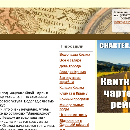
Контакти:
тел. (+38097
(+38095) 
info@asi
Підрозділи
Водопады Крыма
Все о загаре
День города
Загадки Крыма
Затонувшие
корабли
Каньон Крыма
 под Бабуган-Яйлой. Здесь в
Климат в Крыму
чку Узень-Баш. По каменным
Конный прогулки
ового уступа. Водопад с честью
Минеральные
жур.
воды
и, что очень неудобно. Чтобы
е до остановки "Виноградное",
Что посмотреть
ы. Пешком до водопада идти
Відпочинок в
ницу, начинается сразу же за
Одеській області
у. Отсюда начинаются три улицы.
абор за которым растут