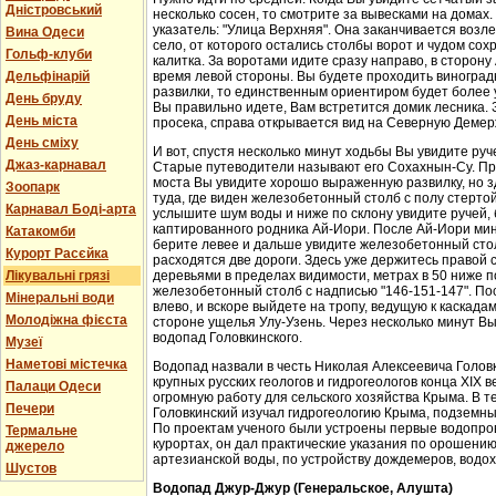
Дністровський
несколько сосен, то смотрите за вывесками на домах.
указатель: "Улица Верхняя". Она заканчивается возл
Вина Одеси
село, от которого остались столбы ворот и чудом со
Гольф-клуби
калитка. За воротами идите сразу направо, в сторон
Дельфінарій
время левой стороны. Вы будете проходить виноградн
развилки, то единственным ориентиром будет более у
День бруду
Вы правильно идете, Вам встретится домик лесника. 
День міста
просека, справа открывается вид на Северную Демер
День сміху
И вот, спустя несколько минут ходьбы Вы увидите руч
Джаз-карнавал
Старые путеводители называют его Сохахнын-Су. Пр
моста Вы увидите хорошо выраженную развилку, но з
Зоопарк
туда, где виден железобетонный столб с полу стерто
Карнавал Боді-арта
услышите шум воды и ниже по склону увидите ручей,
каптированного родника Ай-Иори. После Ай-Иори мину
Катакомби
берите левее и дальше увидите железобетонный столб
Курорт Расєйка
расходятся две дороги. Здесь уже держитесь правой 
Лікувальні грязі
деревьями в пределах видимости, метрах в 50 ниже п
железобетонный столб с надписью "146-151-147". По
Мінеральні води
влево, и вскоре выйдете на тропу, ведущую к каскада
Молодіжна фієста
стороне ущелья Улу-Узень. Через несколько минут Вы
водопад Головкинского.
Музеї
Наметові містечка
Водопад назвали в честь Николая Алексеевича Головки
крупных русских геологов и гидрогеологов конца XIX 
Палаци Одеси
огромную работу для сельского хозяйства Крыма. В 
Печери
Головкинский изучал гидрогеологию Крыма, подземн
По проектам ученого были устроены первые водопров
Термальне
курортах, он дал практические указания по орошени
джерело
артезианской воды, по устройству дождемеров, водо
Шустов
Водопад Джур-Джур (Генеральское, Алушта)