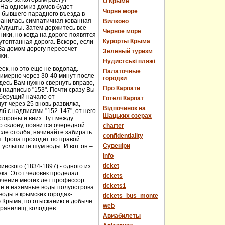
О Крыме
 На одном из домов будет
Чорне море
е бывшего парадного въезда в
хранилась симпатичная кованная
Вилково
у Алушты. Затем держитесь все
Черное море
ики, но когда на дороге появятся
Курорты Крыма
топтанная дорога. Вскоре, если
За домом дорогу пересечет
Зеленый туризм
жи.
Нудистські пляжі
еек, но это еще не водопад.
Палаточные
имерно через 30-40 минут после
городки
десь Вам нужно свернуть вправо,
Про Карпати
й надписью "153". Почти сразу Вы
 берущий начало от
Готелі Карпат
т через 25 вновь развилка,
Відпочинок на
 с надписями "152-147", от него
Шацьких озерах
стороны и вниз. Тут между
о склону, появится очередной
charter
сле столба, начинайте забирать
confidentiality
м. Тропа проходит по правой
Cувеніри
 услышите шум воды. И вот он –
info
ticket
нского (1834-1897) - одного из
века. Этот человек проделал
tickets
течение многих лет профессор
tickets1
ые и наземные воды полуострова.
оды в крымских городах-
tickets_bus_monte
ю Крыма, по отысканию и добыче
web
хранилищ, колодцев.
Авиабилеты