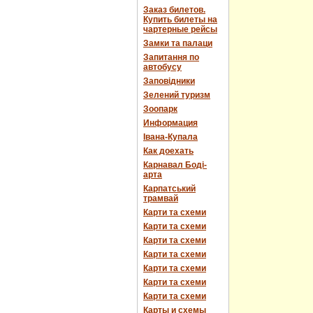
Заказ билетов.
Купить билеты на
чартерные рейсы
Замки та палаци
Запитання по
автобусу
Заповідники
Зелений туризм
Зоопарк
Информация
Івана-Купала
Как доехать
Карнавал Боді-
арта
Карпатський
трамвай
Карти та схеми
Карти та схеми
Карти та схеми
Карти та схеми
Карти та схеми
Карти та схеми
Карти та схеми
Карты и схемы