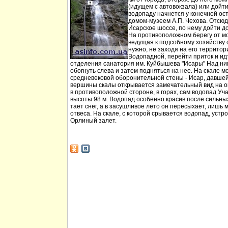
(идущем с автовокзала) или дойт
водопаду начнется у конечной ос
домом-музеем А.П. Чехова. Отсюд
Исарское шоссе, по нему дойти д
На противоположном берегу от мо
ведущая к подсобному хозяйству
нужно, не заходя на его территори
Водопадной, перейти приток и идт
отделения санатория им. Куйбышева "Исары" Над ни
обогнуть слева и затем подняться на нее. На скале м
средневековой оборонительной стены - Исар, давшей
вершины скалы открывается замечательный вид на ок
в противоположной стороне, в горах, сам водопад Уча
высоты 98 м. Водопад особенно красив после сильных 
тает снег, а в засушливое лето он пересыхает, лишь 
отвеса. На скале, с которой срывается водопад, устр
Орлиный залет.