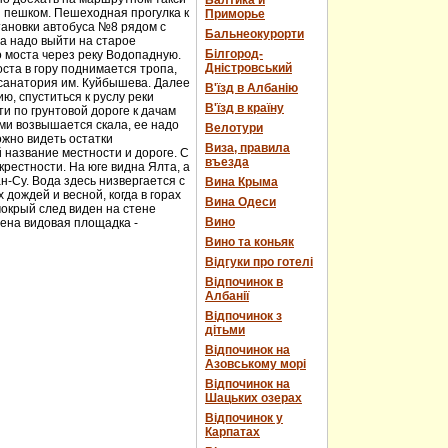
Балтика и
и пешком. Пешеходная прогулка к
Приморье
тановки автобуса №8 рядом с
Бальнеокурорти
а надо выйти на старое
Білгород-
о моста через реку Водопадную.
Дністровський
ста в гору поднимается тропа,
 санатория им. Куйбышева. Далее
В'їзд в Албанію
ю, спуститься к руслу реки
В'їзд в країну
и по грунтовой дороге к дачам
ми возвышается скала, ее надо
Велотури
ожно видеть остатки
Виза, правила
 название местности и дороге. С
въезда
рестности. На юге видна Ялта, а
н-Су. Вода здесь низвергается с
Вина Крыма
дождей и весной, когда в горах
Вина Одеси
мокрый след виден на стене
Вино
оена видовая площадка -
Вино та коньяк
Відгуки про готелі
Відпочинок в
Албанії
Відпочинок з
дітьми
Відпочинок на
Азовському морі
Відпочинок на
Шацьких озерах
Відпочинок у
Карпатах