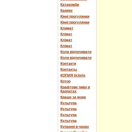
Катакомби
Каякінг
Кінні прогулянки
Кінні прогулянки
Климат
Клімат
Клімат
Клімат
Коли відпочивати
Коли відпочивати
Контакти
Контакты
КОПИЯ tickets
Котор
Крафтове пиво в
Карпатах
Краще за море
Культура
Культура
Культура
Культура
Купання в чанах