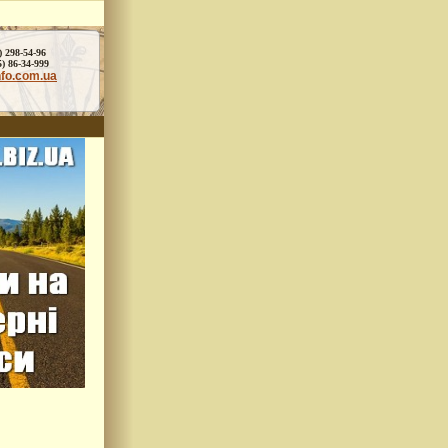
) 298-54-96
86-34-999
nfo.com.ua