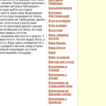
Балтика и
и пешком. Пешеходная прогулка к
Приморье
тановки автобуса №8 рядом с
Бальнеокурорти
а надо выйти на старое
Білгород-
о моста через реку Водопадную.
Дністровський
ста в гору поднимается тропа,
 санатория им. Куйбышева. Далее
В'їзд в Албанію
ю, спуститься к руслу реки
В'їзд в країну
и по грунтовой дороге к дачам
ми возвышается скала, ее надо
Велотури
ожно видеть остатки
Виза, правила
 название местности и дороге. С
въезда
рестности. На юге видна Ялта, а
н-Су. Вода здесь низвергается с
Вина Крыма
дождей и весной, когда в горах
Вина Одеси
мокрый след виден на стене
Вино
оена видовая площадка -
Вино та коньяк
Відгуки про готелі
Відпочинок в
Албанії
Відпочинок з
дітьми
Відпочинок на
Азовському морі
Відпочинок на
Шацьких озерах
Відпочинок у
Карпатах