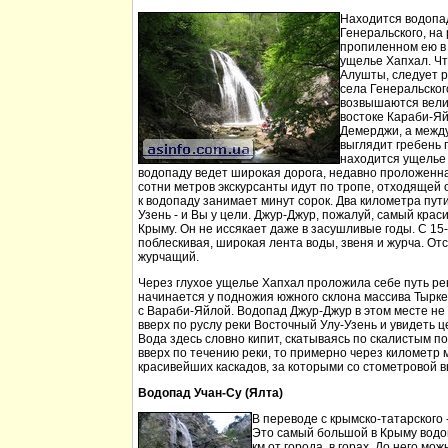
Находится водопа
Генеральского, на 
пропиленном ею в
ущелье Хапхал. Чт
Алушты, следует 
села Генеральског
возвышаются вели
востоке Караби-Яй
Демерджи, а между
выглядит гребень 
находится ущелье 
водопаду ведет широкая дорога, недавно проложенн
сотни метров экскурсанты идут по тропе, отходящей о
к водопаду занимает минут сорок. Два километра пут
Узень - и Вы у цели. Джур-Джур, пожалуй, самый кра
Крыму. Он не иссякает даже в засушливые годы. С 15
поблескивая, широкая лента воды, звеня и журча. Отс
журчащий.
Через глухое ущелье Хапхал проложила себе путь ре
начинается у подножия южного склона массива Тырк
с Вараби-Яйлой. Водопад Джур-Джур в этом месте н
вверх по руслу реки Восточный Улу-Узень и увидеть ц
Вода здесь словно кипит, скатываясь по скалистым п
вверх по течению реки, то примерно через километр 
красивейших каскадов, за которыми со стометровой в
Водопад Учан-Су (Ялта)
В переводе с крымско-татарского 
Это самый большой в Крыму водо
км от города, в горах. До него м