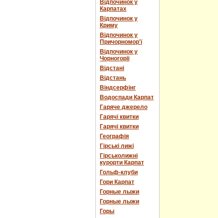
Відпочинок у
Карпатах
Відпочинок у
Криму
Відпочинок у
Причорномор'ї
Відпочинок у
Чорногорії
Відстані
Відстань
Віндсерфінг
Водоспади Карпат
Гаряче джерело
Гарячі квитки
Гарячі квитки
Географія
Гірські лижі
Гірськолижні
курорти Карпат
Гольф-клуби
Гори Карпат
Горные лыжи
Горные лыжи
Горы