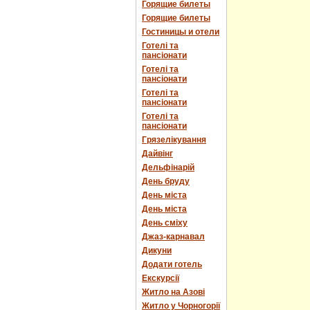
Горящие билеты
Горящие билеты
Гостиницы и отели
Готелі та
пансіонати
Готелі та
пансіонати
Готелі та
пансіонати
Готелі та
пансіонати
Грязелікування
Дайвінг
Дельфінарій
День бруду
День міста
День міста
День сміху
Джаз-карнавал
Дикуни
Додати готель
Екскурсії
Житло на Азові
Житло у Чорногорії