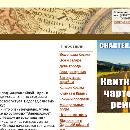
Контакти:
тел. (+38097
(+38095) 
info@asi
Підрозділи
Водопады Крыма
Все о загаре
День города
Загадки Крыма
Затонувшие
корабли
Каньон Крыма
 под Бабуган-Яйлой. Здесь в
Климат в Крыму
чку Узень-Баш. По каменным
Конный прогулки
ового уступа. Водопад с честью
Минеральные
жур.
воды
и, что очень неудобно. Чтобы
е до остановки "Виноградное",
Что посмотреть
ы. Пешком до водопада идти
Відпочинок в
ницу, начинается сразу же за
Одеській області
у. Отсюда начинаются три улицы.
абор за которым растут