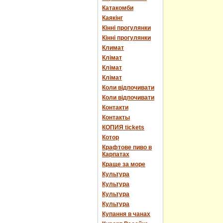
Катакомби
Каякінг
Кінні прогулянки
Кінні прогулянки
Климат
Клімат
Клімат
Клімат
Коли відпочивати
Коли відпочивати
Контакти
Контакты
КОПИЯ tickets
Котор
Крафтове пиво в
Карпатах
Краще за море
Культура
Культура
Культура
Культура
Купання в чанах