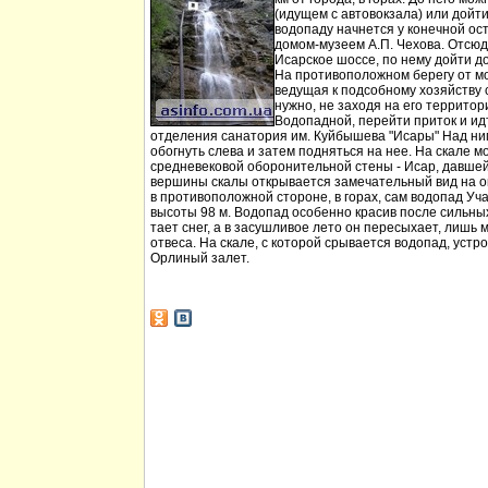
(идущем с автовокзала) или дойт
водопаду начнется у конечной ос
домом-музеем А.П. Чехова. Отсюд
Исарское шоссе, по нему дойти д
На противоположном берегу от мо
ведущая к подсобному хозяйству
нужно, не заходя на его территори
Водопадной, перейти приток и идт
отделения санатория им. Куйбышева "Исары" Над ни
обогнуть слева и затем подняться на нее. На скале м
средневековой оборонительной стены - Исар, давшей
вершины скалы открывается замечательный вид на ок
в противоположной стороне, в горах, сам водопад Уча
высоты 98 м. Водопад особенно красив после сильных 
тает снег, а в засушливое лето он пересыхает, лишь 
отвеса. На скале, с которой срывается водопад, устр
Орлиный залет.