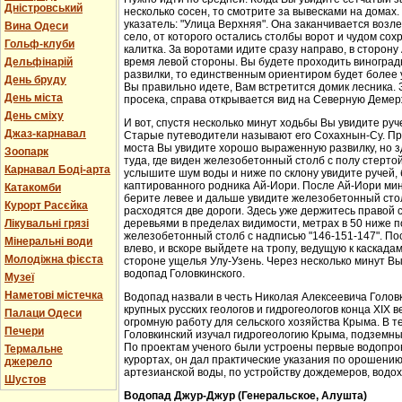
Дністровський
несколько сосен, то смотрите за вывесками на домах.
указатель: "Улица Верхняя". Она заканчивается возл
Вина Одеси
село, от которого остались столбы ворот и чудом со
Гольф-клуби
калитка. За воротами идите сразу направо, в сторон
Дельфінарій
время левой стороны. Вы будете проходить виноградн
развилки, то единственным ориентиром будет более у
День бруду
Вы правильно идете, Вам встретится домик лесника. 
День міста
просека, справа открывается вид на Северную Демер
День сміху
И вот, спустя несколько минут ходьбы Вы увидите руч
Джаз-карнавал
Старые путеводители называют его Сохахнын-Су. Пр
моста Вы увидите хорошо выраженную развилку, но з
Зоопарк
туда, где виден железобетонный столб с полу стерто
Карнавал Боді-арта
услышите шум воды и ниже по склону увидите ручей,
каптированного родника Ай-Иори. После Ай-Иори мину
Катакомби
берите левее и дальше увидите железобетонный столб
Курорт Расєйка
расходятся две дороги. Здесь уже держитесь правой 
Лікувальні грязі
деревьями в пределах видимости, метрах в 50 ниже п
железобетонный столб с надписью "146-151-147". По
Мінеральні води
влево, и вскоре выйдете на тропу, ведущую к каскада
Молодіжна фієста
стороне ущелья Улу-Узень. Через несколько минут Вы
водопад Головкинского.
Музеї
Наметові містечка
Водопад назвали в честь Николая Алексеевича Головки
крупных русских геологов и гидрогеологов конца XIX 
Палаци Одеси
огромную работу для сельского хозяйства Крыма. В 
Печери
Головкинский изучал гидрогеологию Крыма, подземн
По проектам ученого были устроены первые водопров
Термальне
курортах, он дал практические указания по орошени
джерело
артезианской воды, по устройству дождемеров, водо
Шустов
Водопад Джур-Джур (Генеральское, Алушта)