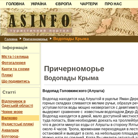
ГОЛОВНА
УКРАЇНА
ЄВРОПА
ЧАРТЕРИ
ПРО НАС
Карпати
Чорногорія
Контакти
Азов
Хорватія
Партнерам
Причорноморря
Болгарія
Додати готель
Водопады Крыма
Шацьк
Албанія
Питання
Головна
Причерноморье
Інформація
Пошук готелів
Міста і селища
Фотогалерея
Причерноморье
Карти та схеми
Пляжі
Водопады Крыма
Що подивитись
Водопад Головкинского (Алушта)
Статті
Водопад находится над Алуштой в ущелье Яман-Дере
Відпочинок в
горных складках сливаются мелкие ручьи, образуя ре
Одеській області
уступам поток воды мощно низвергается с девятиметр
Чорне море
выдержит сравнение с известным водопадом Джур-Д
Водопад находится в дикой, мало доступной местност
Вилково
туда попасть, Вам необходимо доехать на троллейбус
Нудистські пляжі
что в десяти минутах езды от Алушты в сторону Ялт
около 4 часов. Тропа, временами переходящая в лест
Аквапарк
остановкой и выводит в село, на небольшую площадк
Білгород-
Нужно идти по средней. Когда Вы увидите сетчатый з