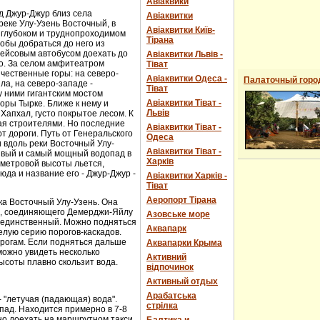
Авіаквики
д Джур-Джур близ села
Авіаквитки
реке Улу-Узень Восточный, в
Авіаквитки Київ-
 глубоком и труднопроходимом
Тірана
обы добраться до него из
рейсовым автобусом доехать до
Авіаквитки Львів -
о. За селом амфитеатром
Тіват
чественные горы: на северо-
Авіаквитки Одеса -
Палаточный горо
ла, на северо-западе -
Тіват
 ними гигантским мостом
Авіаквитки Тіват -
горы Тырке. Ближе к нему и
Львів
Хапхал, густо покрытое лесом. К
ая строителями. Но последние
Авіаквитки Тіват -
т дороги. Путь от Генеральского
Одеса
и вдоль реки Восточный Улу-
Авіаквитки Тіват -
сивый и самый мощный водопад в
Харків
-метровой высоты льется,
юда и название его - Джур-Джур -
Авіаквитки Харків -
Тіват
Аеропорт Тірана
ка Восточный Улу-Узень. Она
е, соединяющего Демерджи-Яйлу
Азовське море
е единственный. Можно подняться
Аквапарк
елую серию порогов-каскадов.
орогам. Если подняться дальше
Аквапарки Крыма
можно увидеть несколько
Активний
ысоты плавно скользит вода.
відпочинок
Активный отдых
Арабатська
- "летучая (падающая) вода".
стрілка
пад. Находится примерно в 7-8
ожно доехать на маршрутном такси