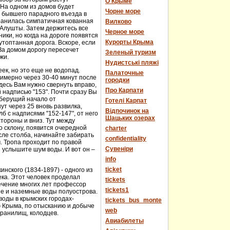
О Крыме
 На одном из домов будет
Чорне море
е бывшего парадного въезда в
хранилась симпатичная кованная
Вилково
у Алушты. Затем держитесь все
Черное море
ики, но когда на дороге появятся
Курорты Крыма
топтанная дорога. Вскоре, если
За домом дорогу пересечет
Зеленый туризм
жи.
Нудистські пляжі
еек, но это еще не водопад.
Палаточные
имерно через 30-40 минут после
городки
десь Вам нужно свернуть вправо,
Про Карпати
й надписью "153". Почти сразу Вы
 берущий начало от
Готелі Карпат
т через 25 вновь развилка,
Відпочинок на
 с надписями "152-147", от него
Шацьких озерах
стороны и вниз. Тут между
о склону, появится очередной
charter
сле столба, начинайте забирать
confidentiality
м. Тропа проходит по правой
Cувеніри
 услышите шум воды. И вот он –
info
ticket
нского (1834-1897) - одного из
века. Этот человек проделал
tickets
течение многих лет профессор
tickets1
ые и наземные воды полуострова.
оды в крымских городах-
tickets_bus_monte
ю Крыма, по отысканию и добыче
web
хранилищ, колодцев.
Авиабилеты