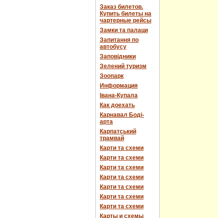
Заказ билетов.
Купить билеты на
чартерные рейсы
Замки та палаци
Запитання по
автобусу
Заповідники
Зелений туризм
Зоопарк
Информация
Івана-Купала
Как доехать
Карнавал Боді-
арта
Карпатський
трамвай
Карти та схеми
Карти та схеми
Карти та схеми
Карти та схеми
Карти та схеми
Карти та схеми
Карти та схеми
Карты и схемы