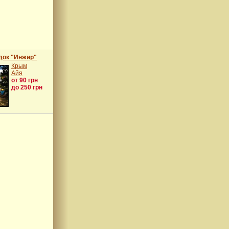
док "Инжир"
Крым
Айя
от 90 грн
до 250 грн