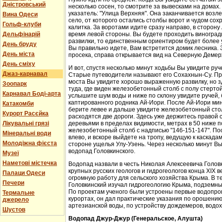
Дністровський
несколько сосен, то смотрите за вывесками на домах.
указатель: "Улица Верхняя". Она заканчивается возл
Вина Одеси
село, от которого остались столбы ворот и чудом со
Гольф-клуби
калитка. За воротами идите сразу направо, в сторон
Дельфінарій
время левой стороны. Вы будете проходить виноградн
развилки, то единственным ориентиром будет более у
День бруду
Вы правильно идете, Вам встретится домик лесника. 
День міста
просека, справа открывается вид на Северную Демер
День сміху
И вот, спустя несколько минут ходьбы Вы увидите руч
Джаз-карнавал
Старые путеводители называют его Сохахнын-Су. Пр
моста Вы увидите хорошо выраженную развилку, но з
Зоопарк
туда, где виден железобетонный столб с полу стерто
Карнавал Боді-арта
услышите шум воды и ниже по склону увидите ручей,
каптированного родника Ай-Иори. После Ай-Иори мину
Катакомби
берите левее и дальше увидите железобетонный столб
Курорт Расєйка
расходятся две дороги. Здесь уже держитесь правой 
Лікувальні грязі
деревьями в пределах видимости, метрах в 50 ниже п
железобетонный столб с надписью "146-151-147". По
Мінеральні води
влево, и вскоре выйдете на тропу, ведущую к каскада
Молодіжна фієста
стороне ущелья Улу-Узень. Через несколько минут Вы
водопад Головкинского.
Музеї
Наметові містечка
Водопад назвали в честь Николая Алексеевича Головки
крупных русских геологов и гидрогеологов конца XIX 
Палаци Одеси
огромную работу для сельского хозяйства Крыма. В 
Печери
Головкинский изучал гидрогеологию Крыма, подземн
По проектам ученого были устроены первые водопров
Термальне
курортах, он дал практические указания по орошени
джерело
артезианской воды, по устройству дождемеров, водо
Шустов
Водопад Джур-Джур (Генеральское, Алушта)