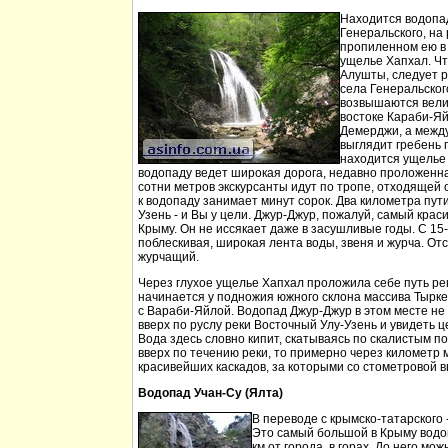
Находится водопа
Генеральского, на 
пропиленном ею в
ущелье Хапхал. Чт
Алушты, следует 
села Генеральског
возвышаются вели
востоке Караби-Яй
Демерджи, а между
выглядит гребень 
находится ущелье 
водопаду ведет широкая дорога, недавно проложенн
сотни метров экскурсанты идут по тропе, отходящей о
к водопаду занимает минут сорок. Два километра пут
Узень - и Вы у цели. Джур-Джур, пожалуй, самый кра
Крыму. Он не иссякает даже в засушливые годы. С 15
поблескивая, широкая лента воды, звеня и журча. Отс
журчащий.
Через глухое ущелье Хапхал проложила себе путь ре
начинается у подножия южного склона массива Тырк
с Вараби-Яйлой. Водопад Джур-Джур в этом месте н
вверх по руслу реки Восточный Улу-Узень и увидеть ц
Вода здесь словно кипит, скатываясь по скалистым п
вверх по течению реки, то примерно через километр 
красивейших каскадов, за которыми со стометровой в
Водопад Учан-Су (Ялта)
В переводе с крымско-татарского 
Это самый большой в Крыму водо
км от города, в горах. До него м