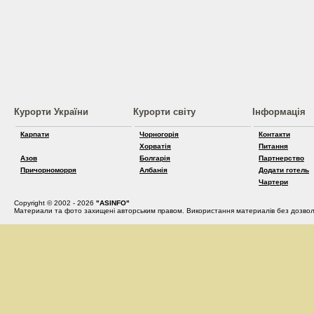
Курорти України
Курорти світу
Інформація
Карпати
Чорногорія
Контакти
Хорватія
Питання
Азов
Болгарія
Партнерство
Причорноморря
Албанія
Додати готель
Чартери
Copyright © 2002 - 2026
"ASINFO"
Материали та фото захищені авторським правом. Використання материалів без дозвол