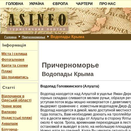
ГОЛОВНА
УКРАЇНА
ЄВРОПА
ЧАРТЕРИ
ПРО НАС
Карпати
Чорногорія
Контакти
Азов
Хорватія
Партнерам
Причорноморря
Болгарія
Додати готель
Водопады Крыма
Шацьк
Албанія
Питання
Головна
Причерноморье
Інформація
Пошук готелів
Міста і селища
Фотогалерея
Причерноморье
Карти та схеми
Пляжі
Водопады Крыма
Що подивитись
Водопад Головкинского (Алушта)
Статті
Водопад находится над Алуштой в ущелье Яман-Дере
Відпочинок в
горных складках сливаются мелкие ручьи, образуя ре
Одеській області
уступам поток воды мощно низвергается с девятиметр
Чорне море
выдержит сравнение с известным водопадом Джур-Д
Водопад находится в дикой, мало доступной местност
Вилково
туда попасть, Вам необходимо доехать на троллейбус
Нудистські пляжі
что в десяти минутах езды от Алушты в сторону Ялт
около 4 часов. Тропа, временами переходящая в лест
Аквапарк
остановкой и выводит в село, на небольшую площадк
Білгород-
Нужно идти по средней. Когда Вы увидите сетчатый з