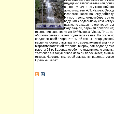
(идущем с автовокзала) или дойт
водопаду начнется у конечной ос
домом-музеем А.П. Чехова. Отсюд
Исарское шоссе, по нему дойти д
На противоположном берегу от мо
ведущая к подсобному хозяйству
нужно, не заходя на его территори
Водопадной, перейти приток и идт
отделения санатория им. Куйбышева "Исары" Над ни
обогнуть слева и затем подняться на нее. На скале м
средневековой оборонительной стены - Исар, давшей
вершины скалы открывается замечательный вид на ок
в противоположной стороне, в горах, сам водопад Уча
высоты 98 м. Водопад особенно красив после сильных 
тает снег, а в засушливое лето он пересыхает, лишь 
отвеса. На скале, с которой срывается водопад, устр
Орлиный залет.