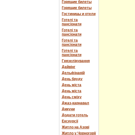
Горящие билеты
Горящие билеты
Гостиницы и отели
Готелі та
пансіонати
Готелі та
пансіонати
Готелі та
пансіонати
Готелі та
пансіонати
Грязелікування
Дайвінг
Дельфінарій
День бруду
День міста
День міста
День сміху
Джаз-карнавал
Дикуни
Додати готель
Екскурсії
Житло на Азові
Житло у Чорногорії