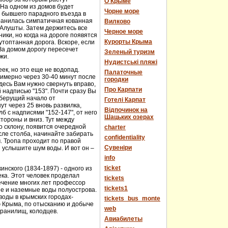
О Крыме
 На одном из домов будет
Чорне море
е бывшего парадного въезда в
хранилась симпатичная кованная
Вилково
у Алушты. Затем держитесь все
Черное море
ики, но когда на дороге появятся
Курорты Крыма
топтанная дорога. Вскоре, если
За домом дорогу пересечет
Зеленый туризм
жи.
Нудистські пляжі
еек, но это еще не водопад.
Палаточные
имерно через 30-40 минут после
городки
десь Вам нужно свернуть вправо,
Про Карпати
й надписью "153". Почти сразу Вы
 берущий начало от
Готелі Карпат
т через 25 вновь развилка,
Відпочинок на
 с надписями "152-147", от него
Шацьких озерах
стороны и вниз. Тут между
о склону, появится очередной
charter
сле столба, начинайте забирать
confidentiality
м. Тропа проходит по правой
Cувеніри
 услышите шум воды. И вот он –
info
ticket
нского (1834-1897) - одного из
века. Этот человек проделал
tickets
течение многих лет профессор
tickets1
ые и наземные воды полуострова.
оды в крымских городах-
tickets_bus_monte
ю Крыма, по отысканию и добыче
web
хранилищ, колодцев.
Авиабилеты