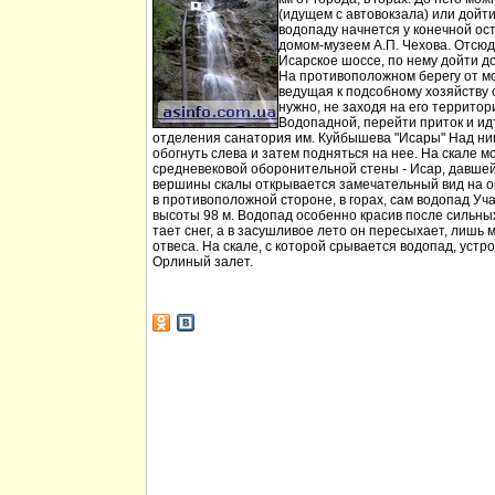
(идущем с автовокзала) или дойт
водопаду начнется у конечной ос
домом-музеем А.П. Чехова. Отсюд
Исарское шоссе, по нему дойти д
На противоположном берегу от мо
ведущая к подсобному хозяйству
нужно, не заходя на его территори
Водопадной, перейти приток и идт
отделения санатория им. Куйбышева "Исары" Над ни
обогнуть слева и затем подняться на нее. На скале м
средневековой оборонительной стены - Исар, давшей
вершины скалы открывается замечательный вид на ок
в противоположной стороне, в горах, сам водопад Уча
высоты 98 м. Водопад особенно красив после сильных 
тает снег, а в засушливое лето он пересыхает, лишь 
отвеса. На скале, с которой срывается водопад, устр
Орлиный залет.