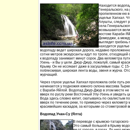
Находится водопа
Генеральского, на 
пропиленном ею в
ущелье Хапхал. Чт
Алушты, следует 
села Генеральског
возвышаются вели
востоке Караби-Яй
Демерджи, а между
выглядит гребень 
находится ущелье 
водопаду ведет широкая дорога, недавно проложенн
сотни метров экскурсанты идут по тропе, отходящей о
к водопаду занимает минут сорок. Два километра пут
Узень - и Вы у цели. Джур-Джур, пожалуй, самый кра
Крыму. Он не иссякает даже в засушливые годы. С 15
поблескивая, широкая лента воды, звеня и журча. Отс
журчащий.
Через глухое ущелье Хапхал проложила себе путь ре
начинается у подножия южного склона массива Тырк
с Вараби-Яйлой. Водопад Джур-Джур в этом месте н
вверх по руслу реки Восточный Улу-Узень и увидеть ц
Вода здесь словно кипит, скатываясь по скалистым п
вверх по течению реки, то примерно через километр 
красивейших каскадов, за которыми со стометровой в
Водопад Учан-Су (Ялта)
В переводе с крымско-татарского 
Это самый большой в Крыму водо
км от города, в горах. До него м