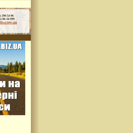
) 298-54-96
86-34-999
nfo.com.ua