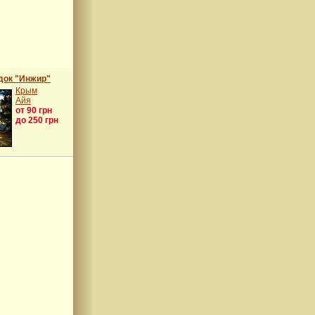
док "Инжир"
Крым
Айя
от 90 грн
до 250 грн