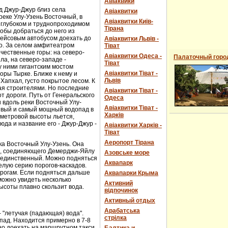
Авіаквики
д Джур-Джур близ села
Авіаквитки
реке Улу-Узень Восточный, в
Авіаквитки Київ-
 глубоком и труднопроходимом
Тірана
обы добраться до него из
рейсовым автобусом доехать до
Авіаквитки Львів -
о. За селом амфитеатром
Тіват
чественные горы: на северо-
Авіаквитки Одеса -
Палаточный горо
ла, на северо-западе -
Тіват
 ними гигантским мостом
Авіаквитки Тіват -
горы Тырке. Ближе к нему и
Львів
Хапхал, густо покрытое лесом. К
ая строителями. Но последние
Авіаквитки Тіват -
т дороги. Путь от Генеральского
Одеса
и вдоль реки Восточный Улу-
Авіаквитки Тіват -
сивый и самый мощный водопад в
Харків
-метровой высоты льется,
юда и название его - Джур-Джур -
Авіаквитки Харків -
Тіват
Аеропорт Тірана
ка Восточный Улу-Узень. Она
е, соединяющего Демерджи-Яйлу
Азовське море
е единственный. Можно подняться
Аквапарк
елую серию порогов-каскадов.
орогам. Если подняться дальше
Аквапарки Крыма
можно увидеть несколько
Активний
ысоты плавно скользит вода.
відпочинок
Активный отдых
Арабатська
- "летучая (падающая) вода".
стрілка
пад. Находится примерно в 7-8
ожно доехать на маршрутном такси