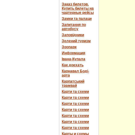
Заказ билетов.
Купить билеты на
чартерные рейсы
Замки та палаци
Запитання по
автобусу
Заповідники
Зелений туризм
Зоопарк
Информация
Івана-Купала
Как доехать
Карнавал Боді-
арта
Карпатський
трамвай
Карти та схеми
Карти та схеми
Карти та схеми
Карти та схеми
Карти та схеми
Карти та схеми
Карти та схеми
Карты и схемы