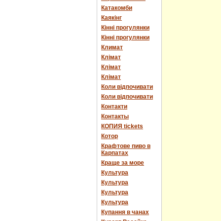
Катакомби
Каякінг
Кінні прогулянки
Кінні прогулянки
Климат
Клімат
Клімат
Клімат
Коли відпочивати
Коли відпочивати
Контакти
Контакты
КОПИЯ tickets
Котор
Крафтове пиво в
Карпатах
Краще за море
Культура
Культура
Культура
Культура
Купання в чанах