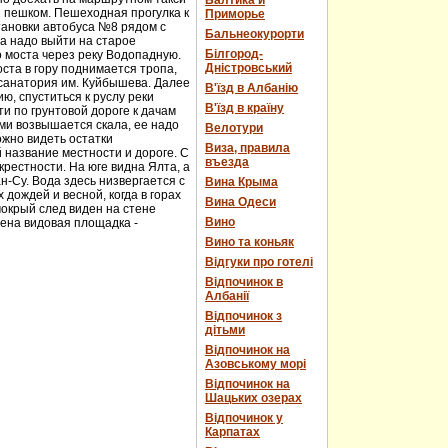
Балтика и
и пешком. Пешеходная прогулка к
Приморье
тановки автобуса №8 рядом с
Бальнеокурорти
а надо выйти на старое
Білгород-
о моста через реку Водопадную.
Дністровський
ста в гору поднимается тропа,
 санатория им. Куйбышева. Далее
В'їзд в Албанію
ю, спуститься к руслу реки
В'їзд в країну
и по грунтовой дороге к дачам
ми возвышается скала, ее надо
Велотури
ожно видеть остатки
Виза, правила
 название местности и дороге. С
въезда
рестности. На юге видна Ялта, а
н-Су. Вода здесь низвергается с
Вина Крыма
дождей и весной, когда в горах
Вина Одеси
мокрый след виден на стене
Вино
оена видовая площадка -
Вино та коньяк
Відгуки про готелі
Відпочинок в
Албанії
Відпочинок з
дітьми
Відпочинок на
Азовському морі
Відпочинок на
Шацьких озерах
Відпочинок у
Карпатах