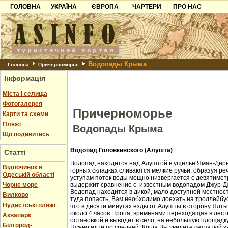
ГОЛОВНА
УКРАЇНА
ЄВРОПА
ЧАРТЕРИ
ПРО НАС
Карпати
Чорногорія
Контакти
Азов
Хорватія
Партнерам
Причорноморря
Болгарія
Додати готель
Водопады Крыма
Шацьк
Албанія
Питання
Головна
Причерноморье
Інформація
Пошук готелів
Міста і селища
Фотогалерея
Причерноморье
Карти та схеми
Пляжі
Водопады Крыма
Що подивитись
Водопад Головкинского (Алушта)
Статті
Водопад находится над Алуштой в ущелье Яман-Дере
Відпочинок в
горных складках сливаются мелкие ручьи, образуя ре
Одеській області
уступам поток воды мощно низвергается с девятиметр
Чорне море
выдержит сравнение с известным водопадом Джур-Д
Водопад находится в дикой, мало доступной местност
Вилково
туда попасть, Вам необходимо доехать на троллейбус
Нудистські пляжі
что в десяти минутах езды от Алушты в сторону Ялт
около 4 часов. Тропа, временами переходящая в лест
Аквапарк
остановкой и выводит в село, на небольшую площадк
Білгород-
Нужно идти по средней. Когда Вы увидите сетчатый з