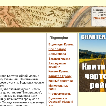
Контакти:
тел. (+38097
(+38095) 
info@asi
Підрозділи
Водопады Крыма
Все о загаре
День города
Загадки Крыма
Затонувшие
корабли
Каньон Крыма
 под Бабуган-Яйлой. Здесь в
Климат в Крыму
чку Узень-Баш. По каменным
Конный прогулки
ового уступа. Водопад с честью
Минеральные
жур.
воды
и, что очень неудобно. Чтобы
е до остановки "Виноградное",
Что посмотреть
ы. Пешком до водопада идти
Відпочинок в
ницу, начинается сразу же за
Одеській області
у. Отсюда начинаются три улицы.
абор за которым растут