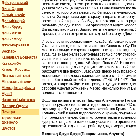
Дністровський
несколько сосен, то смотрите за вывесками на домах.
указатель: "Улица Верхняя". Она заканчивается возл
Вина Одеси
село, от которого остались столбы ворот и чудом со
Гольф-клуби
калитка. За воротами идите сразу направо, в сторон
Дельфінарій
время левой стороны. Вы будете проходить виноградн
развилки, то единственным ориентиром будет более у
День бруду
Вы правильно идете, Вам встретится домик лесника. 
День міста
просека, справа открывается вид на Северную Демер
День сміху
И вот, спустя несколько минут ходьбы Вы увидите руч
Джаз-карнавал
Старые путеводители называют его Сохахнын-Су. Пр
моста Вы увидите хорошо выраженную развилку, но з
Зоопарк
туда, где виден железобетонный столб с полу стерто
Карнавал Боді-арта
услышите шум воды и ниже по склону увидите ручей,
каптированного родника Ай-Иори. После Ай-Иори мину
Катакомби
берите левее и дальше увидите железобетонный столб
Курорт Расєйка
расходятся две дороги. Здесь уже держитесь правой 
Лікувальні грязі
деревьями в пределах видимости, метрах в 50 ниже п
железобетонный столб с надписью "146-151-147". По
Мінеральні води
влево, и вскоре выйдете на тропу, ведущую к каскада
Молодіжна фієста
стороне ущелья Улу-Узень. Через несколько минут Вы
водопад Головкинского.
Музеї
Наметові містечка
Водопад назвали в честь Николая Алексеевича Головки
крупных русских геологов и гидрогеологов конца XIX 
Палаци Одеси
огромную работу для сельского хозяйства Крыма. В 
Печери
Головкинский изучал гидрогеологию Крыма, подземн
По проектам ученого были устроены первые водопров
Термальне
курортах, он дал практические указания по орошени
джерело
артезианской воды, по устройству дождемеров, водо
Шустов
Водопад Джур-Джур (Генеральское, Алушта)