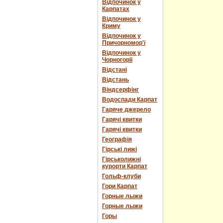
Відпочинок у
Карпатах
Відпочинок у
Криму
Відпочинок у
Причорномор'ї
Відпочинок у
Чорногорії
Відстані
Відстань
Віндсерфінг
Водоспади Карпат
Гаряче джерело
Гарячі квитки
Гарячі квитки
Географія
Гірські лижі
Гірськолижні
курорти Карпат
Гольф-клуби
Гори Карпат
Горные лыжи
Горные лыжи
Горы