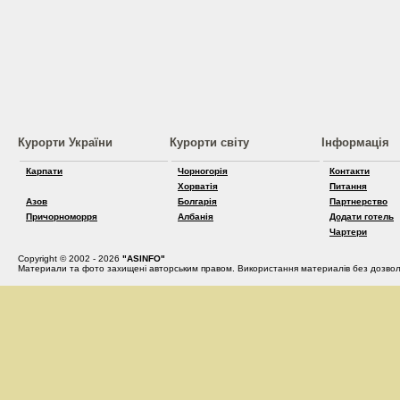
Курорти України
Курорти світу
Інформація
Карпати
Чорногорія
Контакти
Хорватія
Питання
Азов
Болгарія
Партнерство
Причорноморря
Албанія
Додати готель
Чартери
Copyright © 2002 - 2026
"ASINFO"
Материали та фото захищені авторським правом. Використання материалів без дозвол