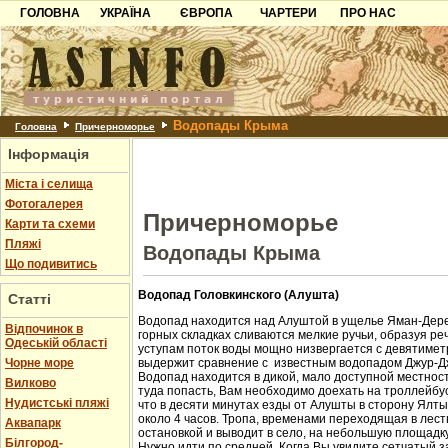
ГОЛОВНА
УКРАЇНА
ЄВРОПА
ЧАРТЕРИ
ПРО НАС
Карпати
Чорногорія
Контакти
Азов
Хорватія
Партнерам
Причорноморря
Болгарія
Додати готель
Водопады Крыма
Шацьк
Албанія
Питання
Головна
Причерноморье
Інформація
Пошук готелів
Міста і селища
Фотогалерея
Причерноморье
Карти та схеми
Пляжі
Водопады Крыма
Що подивитись
Водопад Головкинского (Алушта)
Статті
Водопад находится над Алуштой в ущелье Яман-Дере
Відпочинок в
горных складках сливаются мелкие ручьи, образуя ре
Одеській області
уступам поток воды мощно низвергается с девятиметр
Чорне море
выдержит сравнение с известным водопадом Джур-Д
Водопад находится в дикой, мало доступной местност
Вилково
туда попасть, Вам необходимо доехать на троллейбус
Нудистські пляжі
что в десяти минутах езды от Алушты в сторону Ялт
около 4 часов. Тропа, временами переходящая в лест
Аквапарк
остановкой и выводит в село, на небольшую площадк
Білгород-
Нужно идти по средней. Когда Вы увидите сетчатый з