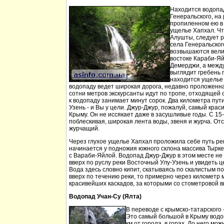
Находится водопа
Генеральского, на 
пропиленном ею в
ущелье Хапхал. Чт
Алушты, следует 
села Генеральског
возвышаются вели
востоке Караби-Яй
Демерджи, а между
выглядит гребень 
находится ущелье 
водопаду ведет широкая дорога, недавно проложенн
сотни метров экскурсанты идут по тропе, отходящей о
к водопаду занимает минут сорок. Два километра пут
Узень - и Вы у цели. Джур-Джур, пожалуй, самый кра
Крыму. Он не иссякает даже в засушливые годы. С 15
поблескивая, широкая лента воды, звеня и журча. Отс
журчащий.
Через глухое ущелье Хапхал проложила себе путь ре
начинается у подножия южного склона массива Тырк
с Вараби-Яйлой. Водопад Джур-Джур в этом месте н
вверх по руслу реки Восточный Улу-Узень и увидеть ц
Вода здесь словно кипит, скатываясь по скалистым п
вверх по течению реки, то примерно через километр 
красивейших каскадов, за которыми со стометровой в
Водопад Учан-Су (Ялта)
В переводе с крымско-татарского 
Это самый большой в Крыму водо
км от города, в горах. До него м