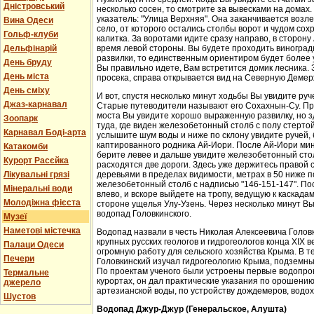
Дністровський
несколько сосен, то смотрите за вывесками на домах.
указатель: "Улица Верхняя". Она заканчивается возл
Вина Одеси
село, от которого остались столбы ворот и чудом со
Гольф-клуби
калитка. За воротами идите сразу направо, в сторон
Дельфінарій
время левой стороны. Вы будете проходить виноградн
развилки, то единственным ориентиром будет более у
День бруду
Вы правильно идете, Вам встретится домик лесника. 
День міста
просека, справа открывается вид на Северную Демер
День сміху
И вот, спустя несколько минут ходьбы Вы увидите руч
Джаз-карнавал
Старые путеводители называют его Сохахнын-Су. Пр
моста Вы увидите хорошо выраженную развилку, но з
Зоопарк
туда, где виден железобетонный столб с полу стерто
Карнавал Боді-арта
услышите шум воды и ниже по склону увидите ручей,
каптированного родника Ай-Иори. После Ай-Иори мину
Катакомби
берите левее и дальше увидите железобетонный столб
Курорт Расєйка
расходятся две дороги. Здесь уже держитесь правой 
Лікувальні грязі
деревьями в пределах видимости, метрах в 50 ниже п
железобетонный столб с надписью "146-151-147". По
Мінеральні води
влево, и вскоре выйдете на тропу, ведущую к каскада
Молодіжна фієста
стороне ущелья Улу-Узень. Через несколько минут Вы
водопад Головкинского.
Музеї
Наметові містечка
Водопад назвали в честь Николая Алексеевича Головки
крупных русских геологов и гидрогеологов конца XIX 
Палаци Одеси
огромную работу для сельского хозяйства Крыма. В 
Печери
Головкинский изучал гидрогеологию Крыма, подземн
По проектам ученого были устроены первые водопров
Термальне
курортах, он дал практические указания по орошени
джерело
артезианской воды, по устройству дождемеров, водо
Шустов
Водопад Джур-Джур (Генеральское, Алушта)