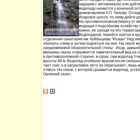
(идущем с автовокзала) или дойт
водопаду начнется у конечной ос
домом-музеем А.П. Чехова. Отсюд
Исарское шоссе, по нему дойти д
На противоположном берегу от мо
ведущая к подсобному хозяйству
нужно, не заходя на его территори
Водопадной, перейти приток и идт
отделения санатория им. Куйбышева "Исары" Над ни
обогнуть слева и затем подняться на нее. На скале м
средневековой оборонительной стены - Исар, давшей
вершины скалы открывается замечательный вид на ок
в противоположной стороне, в горах, сам водопад Уча
высоты 98 м. Водопад особенно красив после сильных 
тает снег, а в засушливое лето он пересыхает, лишь 
отвеса. На скале, с которой срывается водопад, устр
Орлиный залет.