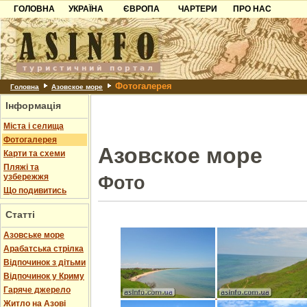
ГОЛОВНА
УКРАЇНА
ЄВРОПА
ЧАРТЕРИ
ПРО НАС
Карпати
Чорногорія
Контакти
Азов
Хорватія
Партнерам
Причорноморря
Болгарія
Додати готель
Фотогалерея
Шацьк
Албанія
Питання
Головна
Азовское море
Інформація
Пошук готелів
Міста і селища
Фотогалерея
Азовское море
Карти та схеми
Пляжі та
узбережжя
Фото
Що подивитись
Статті
Азовське море
Арабатська стрілка
Відпочинок з дітьми
Відпочинок у Криму
Гаряче джерело
Житло на Азові