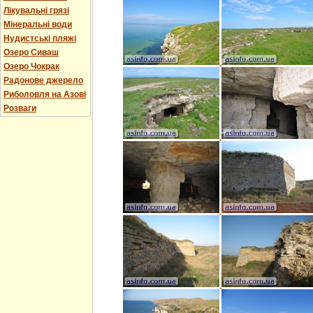
Лікувальні грязі
Мінеральні води
Нудистські пляжі
Озеро Сиваш
Озеро Чокрак
Радонове джерело
Риболовля на Азові
Розваги