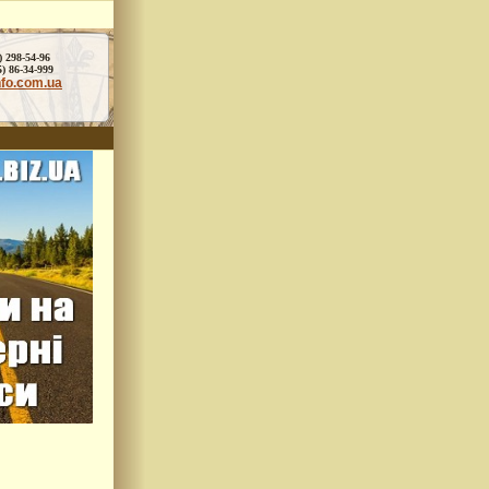
) 298-54-96
86-34-999
nfo.com.ua