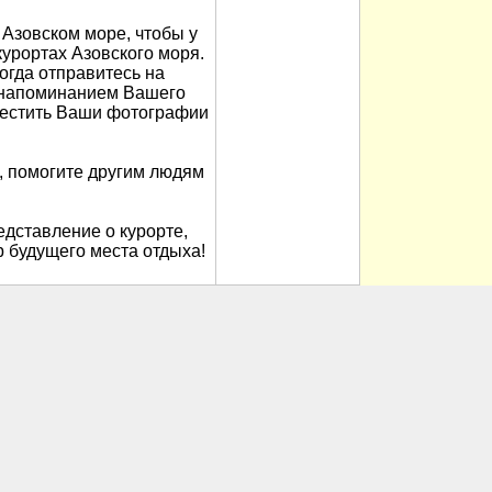
Азовском море, чтобы у
урортах Азовского моря.
когда отправитесь на
м напоминанием Вашего
местить Ваши фотографии
, помогите другим людям
дставление о курорте,
 будущего места отдыха!