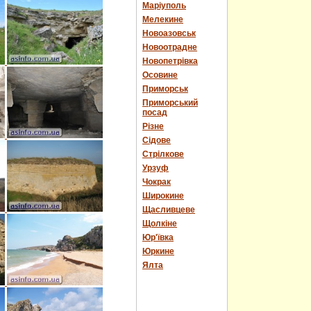
Маріуполь
Мелекине
Новоазовськ
Новоотрадне
Новопетрівка
Осовине
Приморськ
Приморський
посад
Різне
Сідове
Стрілкове
Урзуф
Чокрак
Широкине
Щасливцеве
Щолкіне
Юр'ївка
Юркине
Ялта