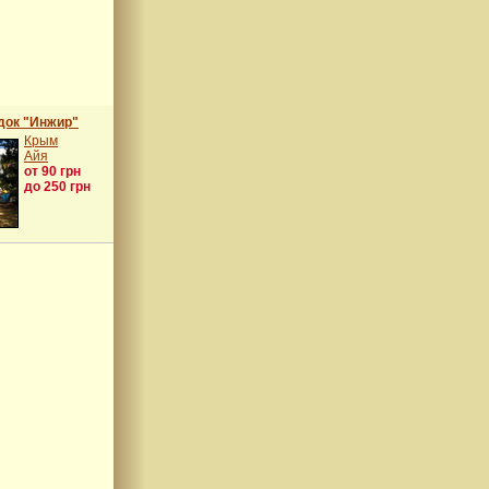
док "Инжир"
Крым
Айя
от 90 грн
до 250 грн