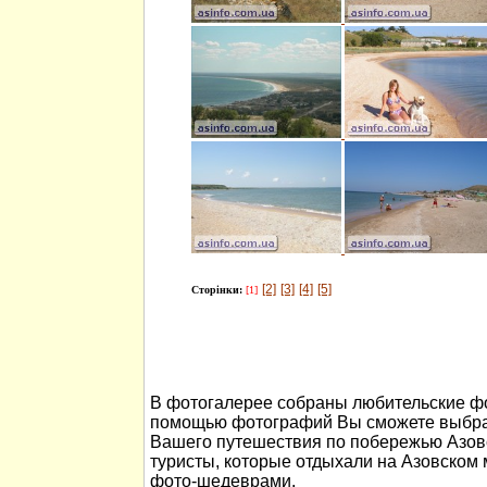
[2]
[3]
[4]
[5]
Сторінки:
[1]
В фотогалерее собраны любительские фо
помощью фотографий Вы сможете выбра
Вашего путешествия по побережью Азов
туристы, которые отдыхали на Азовском
фото-шедеврами.