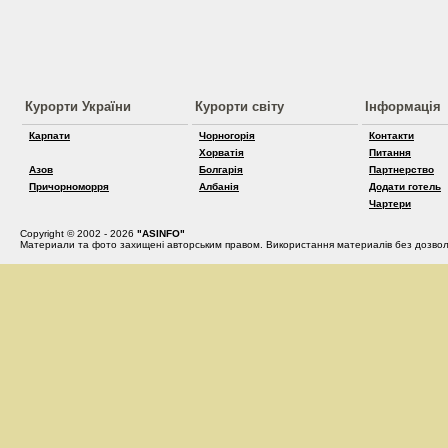
Курорти України
Курорти світу
Інформація
Карпати
Чорногорія
Контакти
Хорватія
Питання
Азов
Болгарія
Партнерство
Причорноморря
Албанія
Додати готель
Чартери
Copyright © 2002 - 2026
"ASINFO"
Материали та фото захищені авторським правом. Використання материалів без дозвол