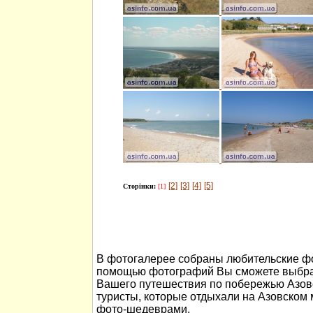
[2]
[3]
[4]
[5]
Сторінки:
[1]
В фотогалерее собраны любительские фо
помощью фотографий Вы сможете выбра
Вашего путешествия по побережью Азов
туристы, которые отдыхали на Азовском
фото-шедеврами.