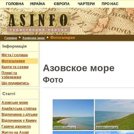
ГОЛОВНА
УКРАЇНА
ЄВРОПА
ЧАРТЕРИ
ПРО НАС
Карпати
Чорногорія
Контакти
Азов
Хорватія
Партнерам
Причорноморря
Болгарія
Додати готель
Фотогалерея
Шацьк
Албанія
Питання
Головна
Азовское море
Інформація
Пошук готелів
Міста і селища
Фотогалерея
Азовское море
Карти та схеми
Пляжі та
узбережжя
Фото
Що подивитись
Статті
Азовське море
Арабатська стрілка
Відпочинок з дітьми
Відпочинок у Криму
Гаряче джерело
Житло на Азові