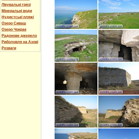
Лікувальні грязі
Мінеральні води
Нудистські пляжі
Озеро Сиваш
Озеро Чокрак
Радонове джерело
Риболовля на Азові
Розваги