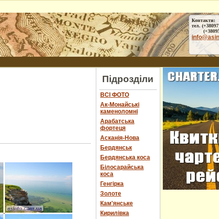
Контакти:
тел. (+38097
(+38095) 
info@asi
Підрозділи
ВСІ ФОТО
Ак-Монайські
каменоломні
Арабатська
фортеця
Асканія-Нова
Бердянськ
Бердянська коса
Білосарайська
коса
Генгірка
Золоте
Кам'янське
Кирилівка