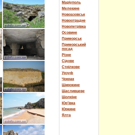
Маріуполь
Мелекине
Новоазовськ
Новоотрадне
Новопетрівка
Осовине
Приморськ
Приморський
посад
Різне
Сідове
Стрілкове
Урзуф
Чокрак
Широкине
Щасливцеве
Щолкіне
Юр'ївка
Юркине
Ялта