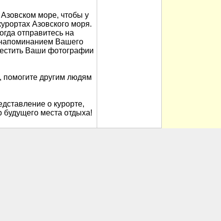
Азовском море, чтобы у
урортах Азовского моря.
когда отправитесь на
м напоминанием Вашего
местить Ваши фотографии
, помогите другим людям
дставление о курорте,
 будущего места отдыха!