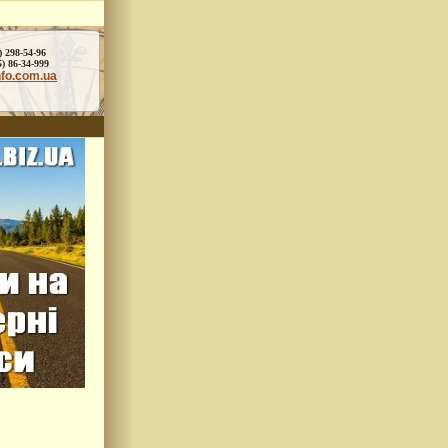
) 298-54-96
86-34-999
nfo.com.ua