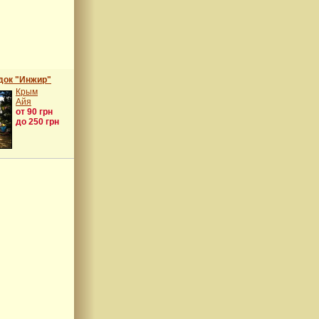
док "Инжир"
Крым
Айя
от 90 грн
до 250 грн