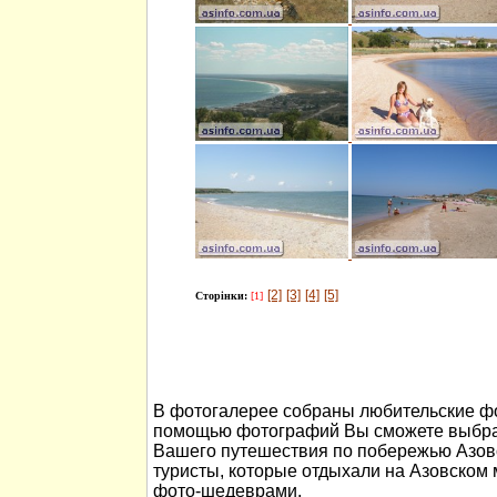
[2]
[3]
[4]
[5]
Сторінки:
[1]
В фотогалерее собраны любительские фо
помощью фотографий Вы сможете выбра
Вашего путешествия по побережью Азов
туристы, которые отдыхали на Азовском
фото-шедеврами.