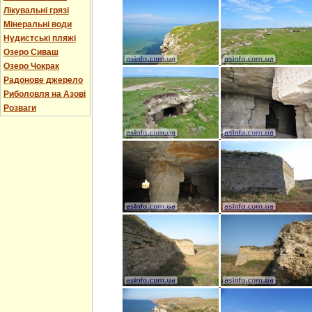
Лікувальні грязі
Мінеральні води
Нудистські пляжі
Озеро Сиваш
Озеро Чокрак
Радонове джерело
Риболовля на Азові
Розваги