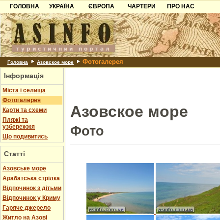
ГОЛОВНА
УКРАЇНА
ЄВРОПА
ЧАРТЕРИ
ПРО НАС
Карпати
Чорногорія
Контакти
Азов
Хорватія
Партнерам
Причорноморря
Болгарія
Додати готель
Фотогалерея
Шацьк
Албанія
Питання
Головна
Азовское море
Інформація
Пошук готелів
Міста і селища
Фотогалерея
Азовское море
Карти та схеми
Пляжі та
узбережжя
Фото
Що подивитись
Статті
Азовське море
Арабатська стрілка
Відпочинок з дітьми
Відпочинок у Криму
Гаряче джерело
Житло на Азові