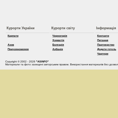
Курорти України
Курорти світу
Інформація
Карпати
Чорногорія
Контакти
Хорватія
Питання
Азов
Болгарія
Партнерство
Причорноморря
Албанія
Додати готель
Чартери
Copyright © 2002 - 2026
"ASINFO"
Материали та фото захищені авторським правом. Використання материалів без дозвол