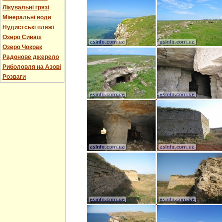
Лікувальні грязі
Мінеральні води
Нудистські пляжі
Озеро Сиваш
Озеро Чокрак
Радонове джерело
Риболовля на Азові
Розваги