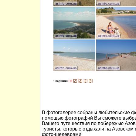
[2]
[3]
[4]
[5]
Сторінки:
[1]
В фотогалерее собраны любительские фо
помощью фотографий Вы сможете выбра
Вашего путешествия по побережью Азов
туристы, которые отдыхали на Азовском
фото-шедеврами.