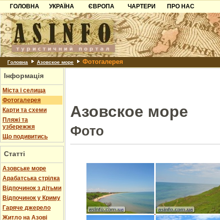
ГОЛОВНА
УКРАЇНА
ЄВРОПА
ЧАРТЕРИ
ПРО НАС
Карпати
Чорногорія
Контакти
Азов
Хорватія
Партнерам
Причорноморря
Болгарія
Додати готель
Фотогалерея
Шацьк
Албанія
Питання
Головна
Азовское море
Інформація
Пошук готелів
Міста і селища
Фотогалерея
Азовское море
Карти та схеми
Пляжі та
узбережжя
Фото
Що подивитись
Статті
Азовське море
Арабатська стрілка
Відпочинок з дітьми
Відпочинок у Криму
Гаряче джерело
Житло на Азові