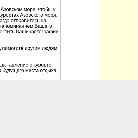
Азовском море, чтобы у
урортах Азовского моря.
когда отправитесь на
м напоминанием Вашего
местить Ваши фотографии
, помогите другим людям
дставление о курорте,
 будущего места отдыха!