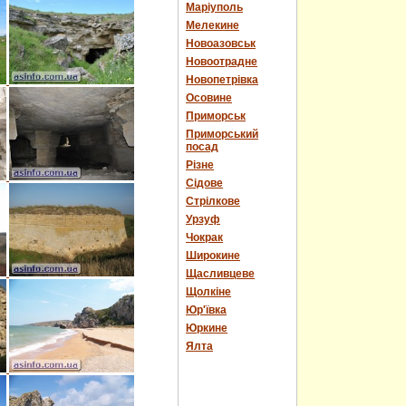
Маріуполь
Мелекине
Новоазовськ
Новоотрадне
Новопетрівка
Осовине
Приморськ
Приморський
посад
Різне
Сідове
Стрілкове
Урзуф
Чокрак
Широкине
Щасливцеве
Щолкіне
Юр'ївка
Юркине
Ялта