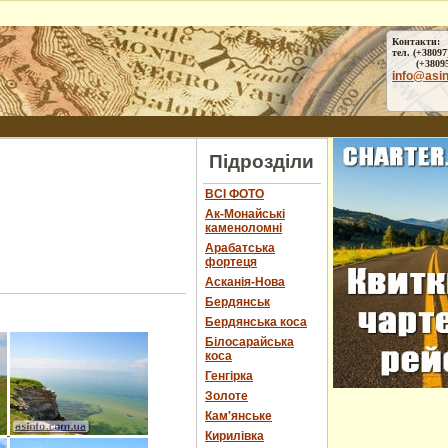
Контакти:
тел. (+38097
(+38095) 
info@asi
Підрозділи
ВСІ ФОТО
Ак-Монайські
каменоломні
Арабатська
фортеця
Асканія-Нова
Бердянськ
Бердянська коса
Білосарайська
коса
Генгірка
Золоте
Кам'янське
Кирилівка