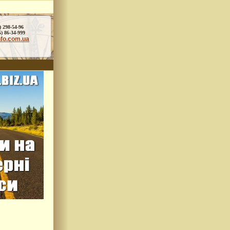
) 298-54-96
86-34-999
nfo.com.ua