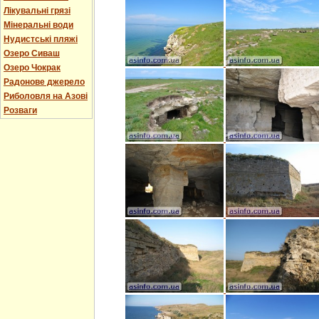
Лікувальні грязі
Мінеральні води
Нудистські пляжі
Озеро Сиваш
Озеро Чокрак
Радонове джерело
Риболовля на Азові
Розваги