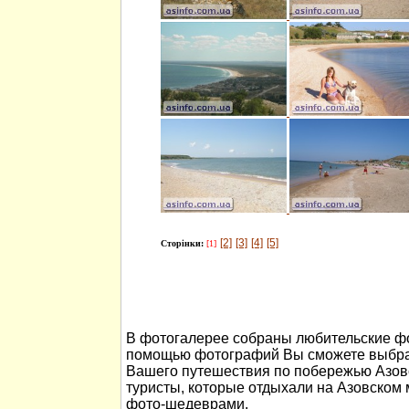
[2]
[3]
[4]
[5]
Сторінки:
[1]
В фотогалерее собраны любительские фо
помощью фотографий Вы сможете выбра
Вашего путешествия по побережью Азов
туристы, которые отдыхали на Азовском
фото-шедеврами.