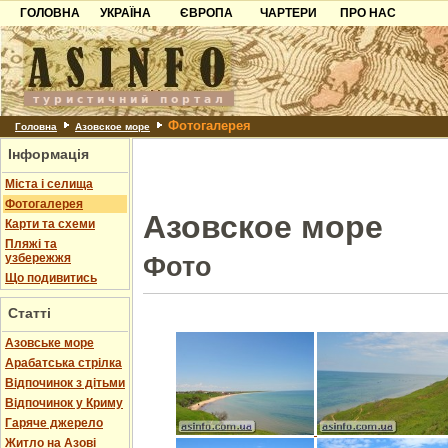
ГОЛОВНА
УКРАЇНА
ЄВРОПА
ЧАРТЕРИ
ПРО НАС
Карпати
Чорногорія
Контакти
Азов
Хорватія
Партнерам
Причорноморря
Болгарія
Додати готель
Фотогалерея
Шацьк
Албанія
Питання
Головна
Азовское море
Інформація
Пошук готелів
Міста і селища
Фотогалерея
Азовское море
Карти та схеми
Пляжі та
узбережжя
Фото
Що подивитись
Статті
Азовське море
Арабатська стрілка
Відпочинок з дітьми
Відпочинок у Криму
Гаряче джерело
Житло на Азові