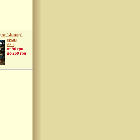
док "Инжир"
Крым
Айя
от 90 грн
до 250 грн