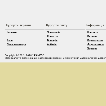
Курорти України
Курорти світу
Інформація
Карпати
Чорногорія
Контакти
Хорватія
Питання
Азов
Болгарія
Партнерство
Причорноморря
Албанія
Додати готель
Чартери
Copyright © 2002 - 2026
"ASINFO"
Материали та фото захищені авторським правом. Використання материалів без дозвол