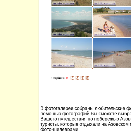
[2]
[3]
[4]
[5]
Сторінки:
[1]
В фотогалерее собраны любительские фо
помощью фотографий Вы сможете выбра
Вашего путешествия по побережью Азов
туристы, которые отдыхали на Азовском
фото-шедеврами.