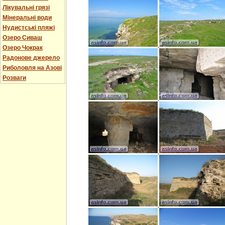
Лікувальні грязі
Мінеральні води
Нудистські пляжі
Озеро Сиваш
Озеро Чокрак
Радонове джерело
Риболовля на Азові
Розваги