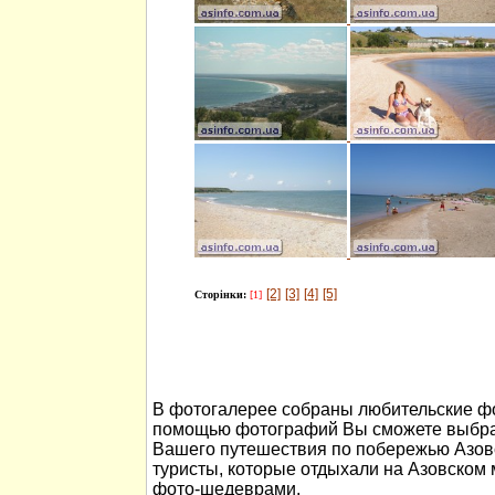
[2]
[3]
[4]
[5]
Сторінки:
[1]
В фотогалерее собраны любительские фо
помощью фотографий Вы сможете выбра
Вашего путешествия по побережью Азов
туристы, которые отдыхали на Азовском
фото-шедеврами.