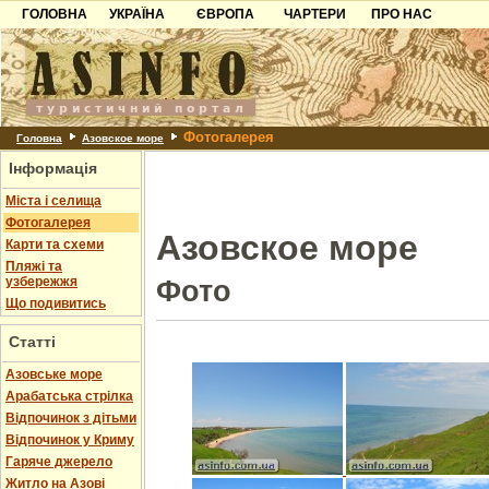
ГОЛОВНА
УКРАЇНА
ЄВРОПА
ЧАРТЕРИ
ПРО НАС
Карпати
Чорногорія
Контакти
Азов
Хорватія
Партнерам
Причорноморря
Болгарія
Додати готель
Фотогалерея
Шацьк
Албанія
Питання
Головна
Азовское море
Інформація
Пошук готелів
Міста і селища
Фотогалерея
Азовское море
Карти та схеми
Пляжі та
узбережжя
Фото
Що подивитись
Статті
Азовське море
Арабатська стрілка
Відпочинок з дітьми
Відпочинок у Криму
Гаряче джерело
Житло на Азові