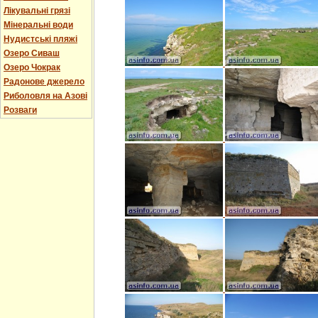
Лікувальні грязі
Мінеральні води
Нудистські пляжі
Озеро Сиваш
Озеро Чокрак
Радонове джерело
Риболовля на Азові
Розваги