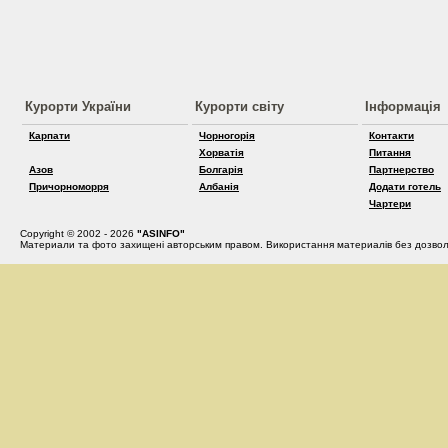
Курорти України
Курорти світу
Інформація
Карпати
Чорногорія
Контакти
Хорватія
Питання
Азов
Болгарія
Партнерство
Причорноморря
Албанія
Додати готель
Чартери
Copyright © 2002 - 2026
"ASINFO"
Материали та фото захищені авторським правом. Використання материалів без дозвол