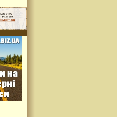
) 298-54-96
86-34-999
nfo.com.ua