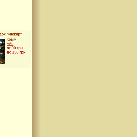
док "Инжир"
Крым
Айя
от 90 грн
до 250 грн