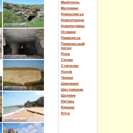
Маріуполь
Мелекине
Новоазовськ
Новоотрадне
Новопетрівка
Осовине
Приморськ
Приморський
посад
Різне
Сідове
Стрілкове
Урзуф
Чокрак
Широкине
Щасливцеве
Щолкіне
Юр'ївка
Юркине
Ялта