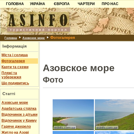
ГОЛОВНА
УКРАЇНА
ЄВРОПА
ЧАРТЕРИ
ПРО НАС
Карпати
Чорногорія
Контакти
Азов
Хорватія
Партнерам
Причорноморря
Болгарія
Додати готель
Фотогалерея
Шацьк
Албанія
Питання
Головна
Азовское море
Інформація
Пошук готелів
Міста і селища
Фотогалерея
Азовское море
Карти та схеми
Пляжі та
узбережжя
Фото
Що подивитись
Статті
Азовське море
Арабатська стрілка
Відпочинок з дітьми
Відпочинок у Криму
Гаряче джерело
Житло на Азові