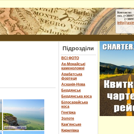
Контакти:
тел. (+38097
(+38095) 
info@asi
Підрозділи
ВСІ ФОТО
Ак-Монайські
каменоломні
Арабатська
фортеця
Асканія-Нова
Бердянськ
Бердянська коса
Білосарайська
коса
Генгірка
Золоте
Кам'янське
Кирилівка