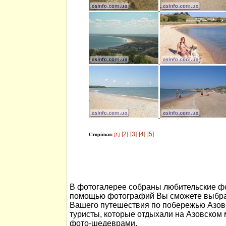
[2]
[3]
[4]
[5]
Сторінки:
[1]
В фотогалерее собраны любительские фо
помощью фотографий Вы сможете выбра
Вашего путешествия по побережью Азов
туристы, которые отдыхали на Азовском
фото-шедеврами.