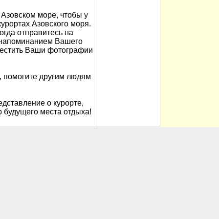
Азовском море, чтобы у
урортах Азовского моря.
когда отправитесь на
м напоминанием Вашего
местить Ваши фотографии
, помогите другим людям
дставление о курорте,
 будущего места отдыха!