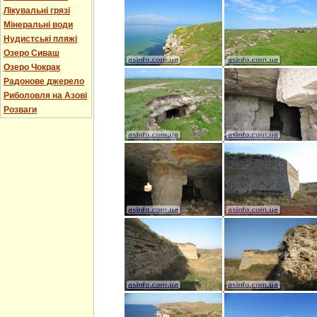
Лікувальні грязі
Мінеральні води
Нудистські пляжі
Озеро Сиваш
Озеро Чокрак
Радонове джерело
Риболовля на Азові
Розваги