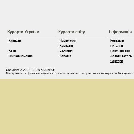
Курорти України
Курорти світу
Інформація
Карпати
Чорногорія
Контакти
Хорватія
Питання
Азов
Болгарія
Партнерство
Причорноморря
Албанія
Додати готель
Чартери
Copyright © 2002 - 2026
"ASINFO"
Материали та фото захищені авторським правом. Використання материалів без дозвол