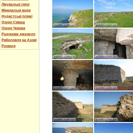
Лікувальні грязі
Мінеральні води
Нудистські пляжі
Озеро Сиваш
Озеро Чокрак
Радонове джерело
Риболовля на Азові
Розваги