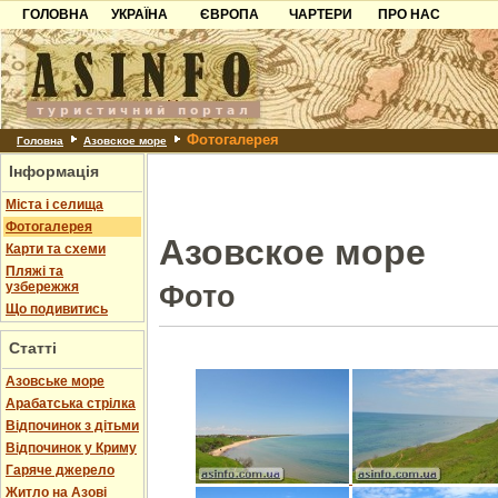
ГОЛОВНА
УКРАЇНА
ЄВРОПА
ЧАРТЕРИ
ПРО НАС
Карпати
Чорногорія
Контакти
Азов
Хорватія
Партнерам
Причорноморря
Болгарія
Додати готель
Фотогалерея
Шацьк
Албанія
Питання
Головна
Азовское море
Інформація
Пошук готелів
Міста і селища
Фотогалерея
Азовское море
Карти та схеми
Пляжі та
узбережжя
Фото
Що подивитись
Статті
Азовське море
Арабатська стрілка
Відпочинок з дітьми
Відпочинок у Криму
Гаряче джерело
Житло на Азові