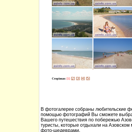
[2]
[3]
[4]
[5]
Сторінки:
[1]
В фотогалерее собраны любительские фо
помощью фотографий Вы сможете выбра
Вашего путешествия по побережью Азов
туристы, которые отдыхали на Азовском
фото-шедеврами.