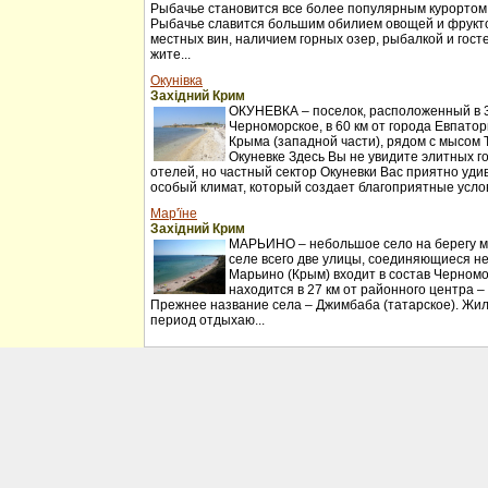
Рыбачье становится все более популярным курортом
Рыбачье славится большим обилием овощей и фрукт
местных вин, наличием горных озер, рыбалкой и гос
жите...
Окунівка
Західний Крим
ОКУНЕВКА – поселок, расположенный в 30
Черноморское, в 60 км от города Евпатор
Крыма (западной части), рядом с мысом 
Окуневке Здесь Вы не увидите элитных г
отелей, но частный сектор Окуневки Вас приятно удив
особый климат, который создает благоприятные услов
Мар'їне
Західний Крим
МАРЬИНО – небольшое село на берегу мо
селе всего две улицы, соединяющиеся н
Марьино (Крым) входит в состав Черномо
находится в 27 км от районного центра –
Прежнее название села – Джимбаба (татарское). Жил
период отдыхаю...