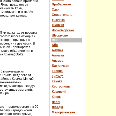
льского района примерно
Прибережне
т Ялты, недалеко от
женность 12 км,
Саки
– Батилиман и мыс Айя.
Севастополь
ь несколько дачных
Учкуївка
Фіолент
Чорноморське
5 км на запад от поселка
Штормове
ьского шоссе отходит к
 которая приводит в
ПБК
оселок на две части. В
Айя
 нижней - приморская
Алупка
ультате объединения в
ега Крыма(ЮБК).
Алушта
Аязьма
Батилиман
Гаспра
5 километрах от
 Крыма, недалеко от
Гурзуф
районов Крыма. Мягкий
Канака
 можжевеловый
нию отдыхающих. Воздух
Кастрополь
еству видов растений,
Кацивелі
н ра...
Кореїз
Ласпі
 от Черноморского и в 90
Лівадія
 берегу Караджинской
Малоріченське
ападная точка Крыма).