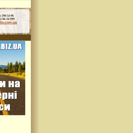
) 298-54-96
86-34-999
nfo.com.ua