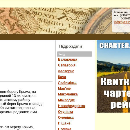
Контакти:
тел. (+38097
(+38095) 
info@asi
Підрозділи
Захід
Балаклава
Євпаторія
Заозерне
Кача
Любимівка
Мар'їне
ом берегу Крыма, на
Миколаївка
длиной 13 километров.
аклавскому району
Міжводне
ный берег Крыма с запада
Новофедорівка
Крымских гор, горные
Окунівка
орскими редколесьями.
Оленівка
Піщане
Южном берегу Крыма,
Попівка