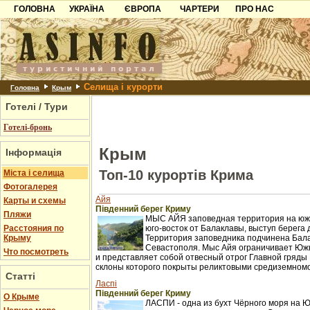
ГОЛОВНА
УКРАЇНА
ЄВРОПА
ЧАРТЕРИ
ПРО НАС
Карпати
Чорногорія
Контакти
Азов
Хорватія
Партнерам
Причорноморря
Болгарія
Додати готель
Селища і курорти
Шацьк
Албанія
Питання
Головна
Крым
Готелі / Тури
Пошук готелів
Готелі-бронь
Крым
Інформація
Топ-10 курортів Крима
Міста і селища
Фотогалерея
Айя
Карты и схемы
Південний берег Криму
Пляжи
МЫС АЙЯ заповедная территория на южн
Расстояния по
юго-восток от Балаклавы, выступ берега 
Крыму
Территория заповедника подчинена Бал
Севастополя. Мыс Айя ограничивает Юж
Что посмотреть
и представляет собой отвесный отрог Главной гряды 
склоны которого покрыты реликтовыми средиземном
Статті
Ласпі
Південний берег Криму
О Крыме
ЛАСПИ - одна из бухт Чёрного моря на 