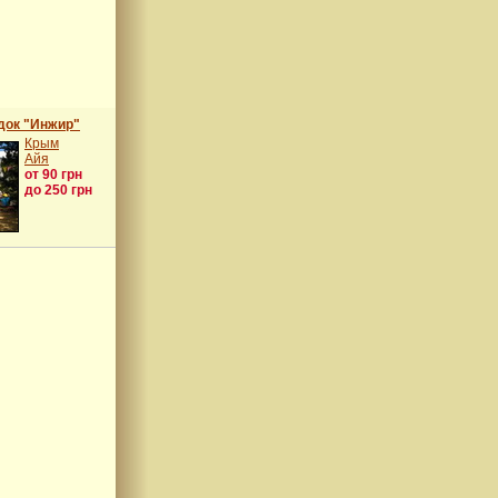
док "Инжир"
Крым
Айя
от 90 грн
до 250 грн