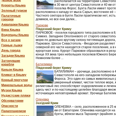
Черное море
располагается на территории Севастопо
в 30 км от центра Севастополя и 40 км о
Курорты Крыма
поселка Форос. Бухта Ласпи имеет протя
Зеленый туризм
расположена к западу от мыса Сарыч, восточнее её 
Частного сектора в бухте Ласпи практически нет, ест
Палаточные
домиков, но все они далек...
городки
Аквапарки Крыма
Паркове
Південний берег Криму
Вина Крыма
ПАРКОВОЕ - поселок городского типа расположен в 8,
Водопады Крыма
Симеиз. Западнее Оползневого от старого севастопол
морю по довольно крутому склону петляющая дорога,
Все о загаре
Парковое. Шоссе Севастополь - Феодосия разделяет п
Горные лыжи
северной его части находится старое поселение, а в
День города
курортная зона. Курорт Парковое образовался в рез
конце XX века трех небольших поселков Южного Бер
Загадки Крыма
Немногим более ...
Затонувшие
Батилиман
корабли
Південний берег Криму
Каньон Крыма
БАТИЛИМАН – урочище, расположено в 4
Климат в Крыму
Севастополя на юго-западном побережье
Фороса. Это один из самых живописных 
Конный прогулки
умеренный климат, чистое теплое море,
Минеральные воды
реликтовый лес способствуют оздоровлению и лече
здесь чист и по-настоящему целебен благодаря множ
Музеи Крыма
источающих неповторимый аромат. Урочище Батилима
Нудистские пляжи
Оленівка
Обсерватории
Західний Крим
Опасности
ОЛЕНЕВКА – село, расположенное в 25 км
км от Евпатории. Оленевка находится на
Парапланеризм
бухты, вблизи мыса Тарханкут (крайняя з