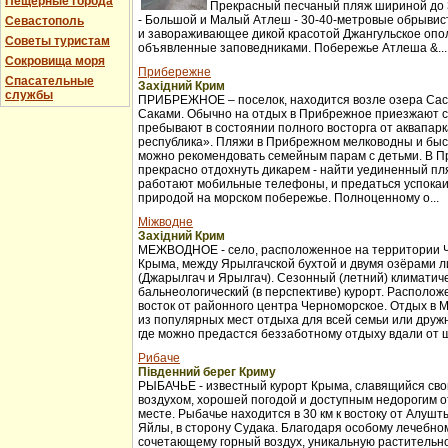
Пещерные города
Прекрасный песчаный пляж шириной до 3
- Большой и Малый Атлеш - 30-40-метровые обрывис
Севастополь
и завораживающее дикой красотой Джангульское опо
Советы туристам
объявленные заповедниками. Побережье Атлеша &...
Сокровища моря
Прибережне
Спасательные
Західний Крим
службы
ПРИБРЕЖНОЕ – поселок, находится возле озера Сас
Саками. Обычно на отдых в Прибрежное приезжают с
пребывают в состоянии полного восторга от аквапар
республика». Пляжи в Прибрежном мелководны и бы
можно рекомендовать семейным парам с детьми. В 
прекрасно отдохнуть дикарем - найти уединенный пля
работают мобильные телефоны, и предаться успока
природой на морском побережье. Полноценному о...
Міжводне
Західний Крим
МЕЖВОДНОЕ - село, расположенное на территории 
Крыма, между Ярылгачской бухтой и двумя озёрами л
(Джарылгач и Ярылгач). Сезонный (летний) климатич
бальнеологический (в перспективе) курорт. Расположе
восток от районного центра Черноморское. Отдых в 
из популярных мест отдыха для всей семьи или друж
где можно предастся беззаботному отдыху вдали от ш
Рибаче
Південний берег Криму
РЫБАЧЬЕ - известный курорт Крыма, славящийся св
воздухом, хорошей погодой и доступным недорогим 
месте. Рыбачье находится в 30 км к востоку от Алуш
Яйлы, в сторону Судака. Благодаря особому лечебно
сочетающему горный воздух, уникальную растительно