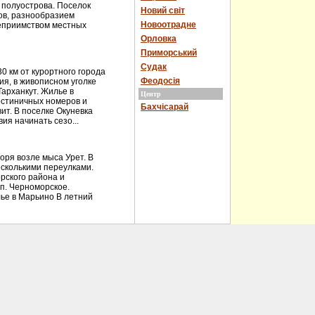
 полуострова. Поселок
Новий світ
ов, разнообразием
Новоотрадне
теприимством местных
Орловка
Приморський
Судак
 км от курортного города
Феодосія
ия, в живописном уголке
Тарханкут. Жилье в
Центр
остиничных номеров и
Бахчісарай
ит. В поселке Окуневка
ия начинать сезо...
ря возле мыса Урет. В
есколькими переулками.
рского района и
 п. Черноморское.
ье в Марьино В летний