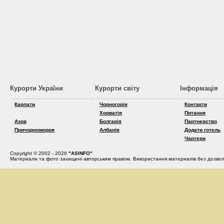
Курорти України
Курорти світу
Інформація
Карпати
Чорногорія
Контакти
Хорватія
Питання
Азов
Болгарія
Партнерство
Причорноморря
Албанія
Додати готель
Чартери
Copyright © 2002 - 2026
"ASINFO"
Материали та фото захищені авторським правом. Використання материалів без дозвол