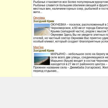
Рыбачье становится все более популярным курортом
Рыбачье славится большим обилием овощей и фрукт
местных вин, наличием горных озер, рыбалкой и гос
жите...
Окунівка
Західний Крим
ОКУНЕВКА – поселок, расположенный в 30
Черноморское, в 60 км от города Евпатор
Крыма (западной части), рядом с мысом 
Окуневке Здесь Вы не увидите элитных г
отелей, но частный сектор Окуневки Вас приятно удив
особый климат, который создает благоприятные услов
Мар'їне
Західний Крим
МАРЬИНО – небольшое село на берегу мо
селе всего две улицы, соединяющиеся н
Марьино (Крым) входит в состав Черномо
находится в 27 км от районного центра –
Прежнее название села – Джимбаба (татарское). Жил
период отдыхаю...