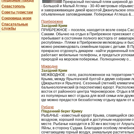
Пещерные города
Прекрасный песчаный пляж шириной до 3
- Большой и Малый Атлеш - 30-40-метровые обрывис
Севастополь
и завораживающее дикой красотой Джангульское опо
Советы туристам
объявленные заповедниками. Побережье Атлеша &...
Сокровища моря
Прибережне
Спасательные
Західний Крим
службы
ПРИБРЕЖНОЕ – поселок, находится возле озера Сас
Саками. Обычно на отдых в Прибрежное приезжают с
пребывают в состоянии полного восторга от аквапар
республика». Пляжи в Прибрежном мелководны и бы
можно рекомендовать семейным парам с детьми. В 
прекрасно отдохнуть дикарем - найти уединенный пля
работают мобильные телефоны, и предаться успока
природой на морском побережье. Полноценному о...
Міжводне
Західний Крим
МЕЖВОДНОЕ - село, расположенное на территории 
Крыма, между Ярылгачской бухтой и двумя озёрами л
(Джарылгач и Ярылгач). Сезонный (летний) климатич
бальнеологический (в перспективе) курорт. Расположе
восток от районного центра Черноморское. Отдых в 
из популярных мест отдыха для всей семьи или друж
где можно предастся беззаботному отдыху вдали от ш
Рибаче
Південний берег Криму
РЫБАЧЬЕ - известный курорт Крыма, славящийся св
воздухом, хорошей погодой и доступным недорогим 
месте. Рыбачье находится в 30 км к востоку от Алуш
Яйлы, в сторону Судака. Благодаря особому лечебно
сочетающему горный воздух, уникальную растительно