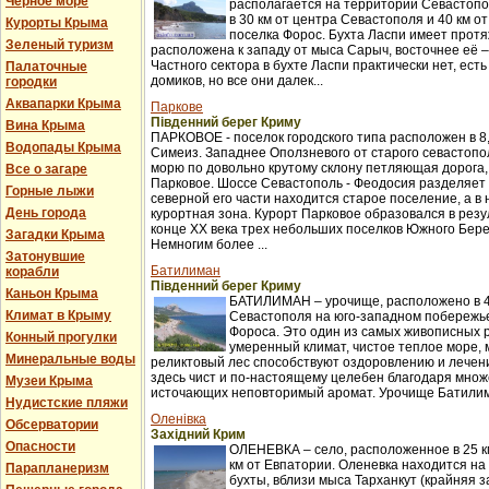
Черное море
располагается на территории Севастопо
в 30 км от центра Севастополя и 40 км о
Курорты Крыма
поселка Форос. Бухта Ласпи имеет протя
Зеленый туризм
расположена к западу от мыса Сарыч, восточнее её 
Частного сектора в бухте Ласпи практически нет, ест
Палаточные
домиков, но все они далек...
городки
Аквапарки Крыма
Паркове
Південний берег Криму
Вина Крыма
ПАРКОВОЕ - поселок городского типа расположен в 8,
Водопады Крыма
Симеиз. Западнее Оползневого от старого севастопол
морю по довольно крутому склону петляющая дорога,
Все о загаре
Парковое. Шоссе Севастополь - Феодосия разделяет п
Горные лыжи
северной его части находится старое поселение, а в
День города
курортная зона. Курорт Парковое образовался в рез
конце XX века трех небольших поселков Южного Бер
Загадки Крыма
Немногим более ...
Затонувшие
Батилиман
корабли
Південний берег Криму
Каньон Крыма
БАТИЛИМАН – урочище, расположено в 4
Климат в Крыму
Севастополя на юго-западном побережье
Фороса. Это один из самых живописных 
Конный прогулки
умеренный климат, чистое теплое море,
Минеральные воды
реликтовый лес способствуют оздоровлению и лече
здесь чист и по-настоящему целебен благодаря множ
Музеи Крыма
источающих неповторимый аромат. Урочище Батилима
Нудистские пляжи
Оленівка
Обсерватории
Західний Крим
Опасности
ОЛЕНЕВКА – село, расположенное в 25 км
км от Евпатории. Оленевка находится на
Парапланеризм
бухты, вблизи мыса Тарханкут (крайняя з