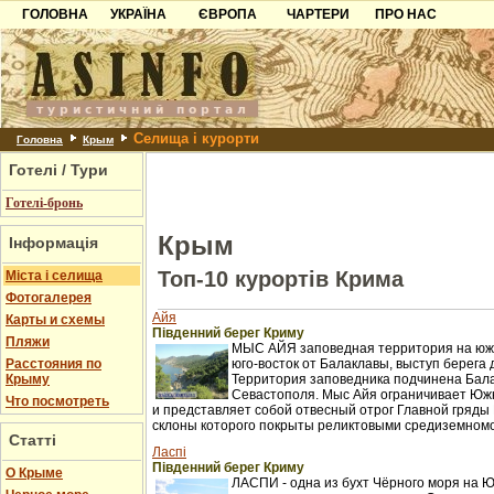
ГОЛОВНА
УКРАЇНА
ЄВРОПА
ЧАРТЕРИ
ПРО НАС
Карпати
Чорногорія
Контакти
Азов
Хорватія
Партнерам
Причорноморря
Болгарія
Додати готель
Селища і курорти
Шацьк
Албанія
Питання
Головна
Крым
Готелі / Тури
Пошук готелів
Готелі-бронь
Крым
Інформація
Топ-10 курортів Крима
Міста і селища
Фотогалерея
Айя
Карты и схемы
Південний берег Криму
Пляжи
МЫС АЙЯ заповедная территория на южн
Расстояния по
юго-восток от Балаклавы, выступ берега 
Крыму
Территория заповедника подчинена Бал
Севастополя. Мыс Айя ограничивает Юж
Что посмотреть
и представляет собой отвесный отрог Главной гряды 
склоны которого покрыты реликтовыми средиземном
Статті
Ласпі
Південний берег Криму
О Крыме
ЛАСПИ - одна из бухт Чёрного моря на 