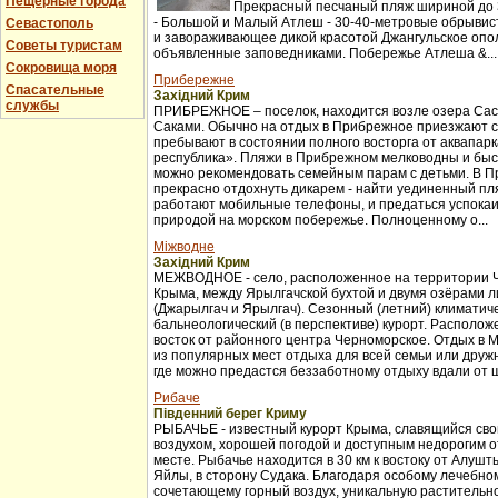
Пещерные города
Прекрасный песчаный пляж шириной до 3
- Большой и Малый Атлеш - 30-40-метровые обрывис
Севастополь
и завораживающее дикой красотой Джангульское опо
Советы туристам
объявленные заповедниками. Побережье Атлеша &...
Сокровища моря
Прибережне
Спасательные
Західний Крим
службы
ПРИБРЕЖНОЕ – поселок, находится возле озера Сас
Саками. Обычно на отдых в Прибрежное приезжают с
пребывают в состоянии полного восторга от аквапар
республика». Пляжи в Прибрежном мелководны и бы
можно рекомендовать семейным парам с детьми. В 
прекрасно отдохнуть дикарем - найти уединенный пля
работают мобильные телефоны, и предаться успока
природой на морском побережье. Полноценному о...
Міжводне
Західний Крим
МЕЖВОДНОЕ - село, расположенное на территории 
Крыма, между Ярылгачской бухтой и двумя озёрами л
(Джарылгач и Ярылгач). Сезонный (летний) климатич
бальнеологический (в перспективе) курорт. Расположе
восток от районного центра Черноморское. Отдых в 
из популярных мест отдыха для всей семьи или друж
где можно предастся беззаботному отдыху вдали от ш
Рибаче
Південний берег Криму
РЫБАЧЬЕ - известный курорт Крыма, славящийся св
воздухом, хорошей погодой и доступным недорогим 
месте. Рыбачье находится в 30 км к востоку от Алуш
Яйлы, в сторону Судака. Благодаря особому лечебно
сочетающему горный воздух, уникальную растительно