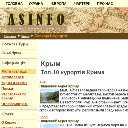
ГОЛОВНА
УКРАЇНА
ЄВРОПА
ЧАРТЕРИ
ПРО НАС
Карпати
Чорногорія
Контакти
Азов
Хорватія
Партнерам
Причорноморря
Болгарія
Додати готель
Селища і курорти
Шацьк
Албанія
Питання
Головна
Крым
Готелі / Тури
Пошук готелів
Готелі-бронь
Крым
Інформація
Топ-10 курортів Крима
Міста і селища
Фотогалерея
Айя
Карты и схемы
Південний берег Криму
Пляжи
МЫС АЙЯ заповедная территория на южн
Расстояния по
юго-восток от Балаклавы, выступ берега 
Крыму
Территория заповедника подчинена Бал
Севастополя. Мыс Айя ограничивает Юж
Что посмотреть
и представляет собой отвесный отрог Главной гряды 
склоны которого покрыты реликтовыми средиземном
Статті
Ласпі
Південний берег Криму
О Крыме
ЛАСПИ - одна из бухт Чёрного моря на 