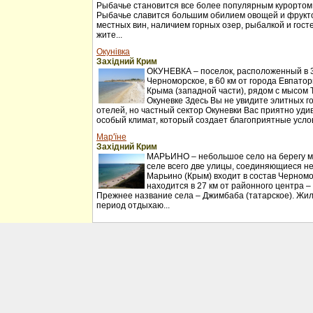
Рыбачье становится все более популярным курортом
Рыбачье славится большим обилием овощей и фрукт
местных вин, наличием горных озер, рыбалкой и гос
жите...
Окунівка
Західний Крим
ОКУНЕВКА – поселок, расположенный в 30
Черноморское, в 60 км от города Евпатор
Крыма (западной части), рядом с мысом 
Окуневке Здесь Вы не увидите элитных г
отелей, но частный сектор Окуневки Вас приятно удив
особый климат, который создает благоприятные услов
Мар'їне
Західний Крим
МАРЬИНО – небольшое село на берегу мо
селе всего две улицы, соединяющиеся н
Марьино (Крым) входит в состав Черномо
находится в 27 км от районного центра –
Прежнее название села – Джимбаба (татарское). Жил
период отдыхаю...