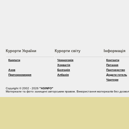
Курорти України
Курорти світу
Інформація
Карпати
Чорногорія
Контакти
Хорватія
Питання
Азов
Болгарія
Партнерство
Причорноморря
Албанія
Додати готель
Чартери
Copyright © 2002 - 2026
"ASINFO"
Материали та фото захищені авторським правом. Використання материалів без дозвол