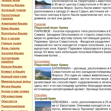
Черное море
располагается на территории Севастопо
в 30 км от центра Севастополя и 40 км о
Курорты Крыма
поселка Форос. Бухта Ласпи имеет протя
Зеленый туризм
расположена к западу от мыса Сарыч, восточнее её 
Частного сектора в бухте Ласпи практически нет, ест
Палаточные
домиков, но все они далек...
городки
Аквапарки Крыма
Паркове
Південний берег Криму
Вина Крыма
ПАРКОВОЕ - поселок городского типа расположен в 8,
Водопады Крыма
Симеиз. Западнее Оползневого от старого севастопол
морю по довольно крутому склону петляющая дорога,
Все о загаре
Парковое. Шоссе Севастополь - Феодосия разделяет п
Горные лыжи
северной его части находится старое поселение, а в
День города
курортная зона. Курорт Парковое образовался в рез
конце XX века трех небольших поселков Южного Бер
Загадки Крыма
Немногим более ...
Затонувшие
Батилиман
корабли
Південний берег Криму
Каньон Крыма
БАТИЛИМАН – урочище, расположено в 4
Климат в Крыму
Севастополя на юго-западном побережье
Фороса. Это один из самых живописных 
Конный прогулки
умеренный климат, чистое теплое море,
Минеральные воды
реликтовый лес способствуют оздоровлению и лече
здесь чист и по-настоящему целебен благодаря множ
Музеи Крыма
источающих неповторимый аромат. Урочище Батилима
Нудистские пляжи
Оленівка
Обсерватории
Західний Крим
Опасности
ОЛЕНЕВКА – село, расположенное в 25 км
км от Евпатории. Оленевка находится на
Парапланеризм
бухты, вблизи мыса Тарханкут (крайняя з