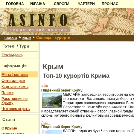
ГОЛОВНА
УКРАЇНА
ЄВРОПА
ЧАРТЕРИ
ПРО НАС
Карпати
Чорногорія
Контакти
Азов
Хорватія
Партнерам
Причорноморря
Болгарія
Додати готель
Селища і курорти
Шацьк
Албанія
Питання
Головна
Крым
Готелі / Тури
Пошук готелів
Готелі-бронь
Крым
Інформація
Топ-10 курортів Крима
Міста і селища
Фотогалерея
Айя
Карты и схемы
Південний берег Криму
Пляжи
МЫС АЙЯ заповедная территория на южн
Расстояния по
юго-восток от Балаклавы, выступ берега 
Крыму
Территория заповедника подчинена Бал
Севастополя. Мыс Айя ограничивает Юж
Что посмотреть
и представляет собой отвесный отрог Главной гряды 
склоны которого покрыты реликтовыми средиземном
Статті
Ласпі
Південний берег Криму
О Крыме
ЛАСПИ - одна из бухт Чёрного моря на 