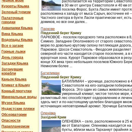
Черное море
располагается на территории Севастопо
в 30 км от центра Севастополя и 40 км о
Курорты Крыма
поселка Форос. Бухта Ласпи имеет протя
Зеленый туризм
расположена к западу от мыса Сарыч, восточнее её 
Частного сектора в бухте Ласпи практически нет, ест
Палаточные
домиков, но все они далек...
городки
Аквапарки Крыма
Паркове
Південний берег Криму
Вина Крыма
ПАРКОВОЕ - поселок городского типа расположен в 8,
Водопады Крыма
Симеиз. Западнее Оползневого от старого севастопол
морю по довольно крутому склону петляющая дорога,
Все о загаре
Парковое. Шоссе Севастополь - Феодосия разделяет п
Горные лыжи
северной его части находится старое поселение, а в
День города
курортная зона. Курорт Парковое образовался в рез
конце XX века трех небольших поселков Южного Бер
Загадки Крыма
Немногим более ...
Затонувшие
Батилиман
корабли
Південний берег Криму
Каньон Крыма
БАТИЛИМАН – урочище, расположено в 4
Климат в Крыму
Севастополя на юго-западном побережье
Фороса. Это один из самых живописных 
Конный прогулки
умеренный климат, чистое теплое море,
Минеральные воды
реликтовый лес способствуют оздоровлению и лече
здесь чист и по-настоящему целебен благодаря множ
Музеи Крыма
источающих неповторимый аромат. Урочище Батилима
Нудистские пляжи
Оленівка
Обсерватории
Західний Крим
Опасности
ОЛЕНЕВКА – село, расположенное в 25 км
км от Евпатории. Оленевка находится на
Парапланеризм
бухты, вблизи мыса Тарханкут (крайняя з