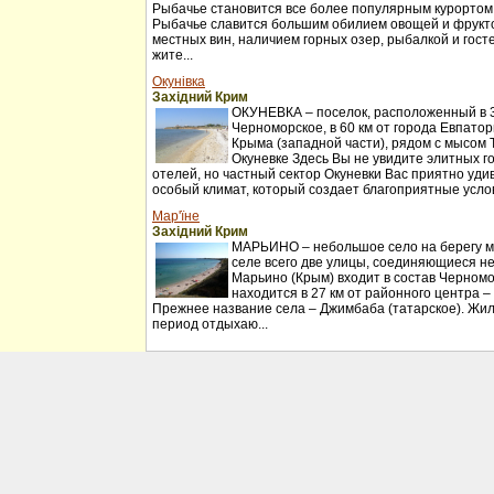
Рыбачье становится все более популярным курортом
Рыбачье славится большим обилием овощей и фрукт
местных вин, наличием горных озер, рыбалкой и гос
жите...
Окунівка
Західний Крим
ОКУНЕВКА – поселок, расположенный в 30
Черноморское, в 60 км от города Евпатор
Крыма (западной части), рядом с мысом 
Окуневке Здесь Вы не увидите элитных г
отелей, но частный сектор Окуневки Вас приятно удив
особый климат, который создает благоприятные услов
Мар'їне
Західний Крим
МАРЬИНО – небольшое село на берегу мо
селе всего две улицы, соединяющиеся н
Марьино (Крым) входит в состав Черномо
находится в 27 км от районного центра –
Прежнее название села – Джимбаба (татарское). Жил
период отдыхаю...