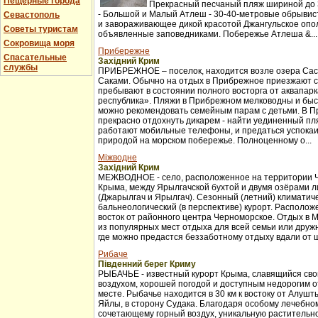
Пещерные города
Прекрасный песчаный пляж шириной до 3
- Большой и Малый Атлеш - 30-40-метровые обрывис
Севастополь
и завораживающее дикой красотой Джангульское опо
Советы туристам
объявленные заповедниками. Побережье Атлеша &...
Сокровища моря
Прибережне
Спасательные
Західний Крим
службы
ПРИБРЕЖНОЕ – поселок, находится возле озера Сас
Саками. Обычно на отдых в Прибрежное приезжают с
пребывают в состоянии полного восторга от аквапар
республика». Пляжи в Прибрежном мелководны и бы
можно рекомендовать семейным парам с детьми. В 
прекрасно отдохнуть дикарем - найти уединенный пля
работают мобильные телефоны, и предаться успока
природой на морском побережье. Полноценному о...
Міжводне
Західний Крим
МЕЖВОДНОЕ - село, расположенное на территории 
Крыма, между Ярылгачской бухтой и двумя озёрами л
(Джарылгач и Ярылгач). Сезонный (летний) климатич
бальнеологический (в перспективе) курорт. Расположе
восток от районного центра Черноморское. Отдых в 
из популярных мест отдыха для всей семьи или друж
где можно предастся беззаботному отдыху вдали от ш
Рибаче
Південний берег Криму
РЫБАЧЬЕ - известный курорт Крыма, славящийся св
воздухом, хорошей погодой и доступным недорогим 
месте. Рыбачье находится в 30 км к востоку от Алуш
Яйлы, в сторону Судака. Благодаря особому лечебно
сочетающему горный воздух, уникальную растительно