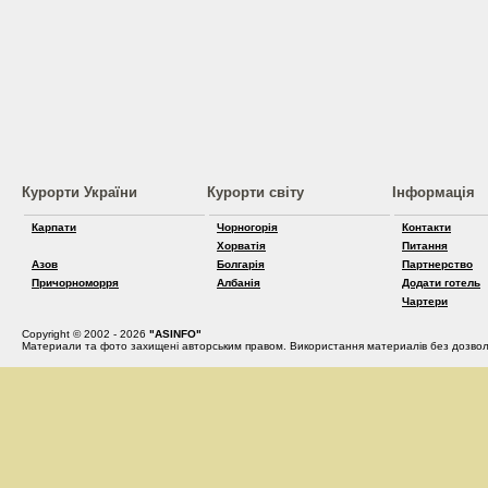
Курорти України
Курорти світу
Інформація
Карпати
Чорногорія
Контакти
Хорватія
Питання
Азов
Болгарія
Партнерство
Причорноморря
Албанія
Додати готель
Чартери
Copyright © 2002 - 2026
"ASINFO"
Материали та фото захищені авторським правом. Використання материалів без дозвол