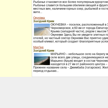
Рыбачье становится все более популярным курортом
Рыбачье славится большим обилием овощей и фрукт
местных вин, наличием горных озер, рыбалкой и гос
жите...
Окунівка
Західний Крим
ОКУНЕВКА – поселок, расположенный в 30
Черноморское, в 60 км от города Евпатор
Крыма (западной части), рядом с мысом 
Окуневке Здесь Вы не увидите элитных г
отелей, но частный сектор Окуневки Вас приятно удив
особый климат, который создает благоприятные услов
Мар'їне
Західний Крим
МАРЬИНО – небольшое село на берегу мо
селе всего две улицы, соединяющиеся н
Марьино (Крым) входит в состав Черномо
находится в 27 км от районного центра –
Прежнее название села – Джимбаба (татарское). Жил
период отдыхаю...