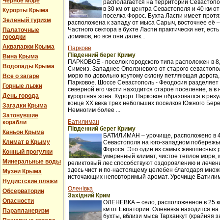
Черное море
располагается на территории Севастопо
в 30 км от центра Севастополя и 40 км о
Курорты Крыма
поселка Форос. Бухта Ласпи имеет протя
Зеленый туризм
расположена к западу от мыса Сарыч, восточнее её 
Частного сектора в бухте Ласпи практически нет, ест
Палаточные
домиков, но все они далек...
городки
Аквапарки Крыма
Паркове
Південний берег Криму
Вина Крыма
ПАРКОВОЕ - поселок городского типа расположен в 8,
Водопады Крыма
Симеиз. Западнее Оползневого от старого севастопол
морю по довольно крутому склону петляющая дорога,
Все о загаре
Парковое. Шоссе Севастополь - Феодосия разделяет п
Горные лыжи
северной его части находится старое поселение, а в
День города
курортная зона. Курорт Парковое образовался в рез
конце XX века трех небольших поселков Южного Бер
Загадки Крыма
Немногим более ...
Затонувшие
Батилиман
корабли
Південний берег Криму
Каньон Крыма
БАТИЛИМАН – урочище, расположено в 4
Климат в Крыму
Севастополя на юго-западном побережье
Фороса. Это один из самых живописных 
Конный прогулки
умеренный климат, чистое теплое море,
Минеральные воды
реликтовый лес способствуют оздоровлению и лече
здесь чист и по-настоящему целебен благодаря множ
Музеи Крыма
источающих неповторимый аромат. Урочище Батилима
Нудистские пляжи
Оленівка
Обсерватории
Західний Крим
Опасности
ОЛЕНЕВКА – село, расположенное в 25 км
км от Евпатории. Оленевка находится на
Парапланеризм
бухты, вблизи мыса Тарханкут (крайняя з