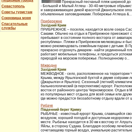
Пещерные города
Прекрасный песчаный пляж шириной до 3
- Большой и Малый Атлеш - 30-40-метровые обрывис
Севастополь
и завораживающее дикой красотой Джангульское опо
Советы туристам
объявленные заповедниками. Побережье Атлеша &...
Сокровища моря
Прибережне
Спасательные
Західний Крим
службы
ПРИБРЕЖНОЕ – поселок, находится возле озера Сас
Саками. Обычно на отдых в Прибрежное приезжают с
пребывают в состоянии полного восторга от аквапар
республика». Пляжи в Прибрежном мелководны и бы
можно рекомендовать семейным парам с детьми. В 
прекрасно отдохнуть дикарем - найти уединенный пля
работают мобильные телефоны, и предаться успока
природой на морском побережье. Полноценному о...
Міжводне
Західний Крим
МЕЖВОДНОЕ - село, расположенное на территории 
Крыма, между Ярылгачской бухтой и двумя озёрами л
(Джарылгач и Ярылгач). Сезонный (летний) климатич
бальнеологический (в перспективе) курорт. Расположе
восток от районного центра Черноморское. Отдых в 
из популярных мест отдыха для всей семьи или друж
где можно предастся беззаботному отдыху вдали от ш
Рибаче
Південний берег Криму
РЫБАЧЬЕ - известный курорт Крыма, славящийся св
воздухом, хорошей погодой и доступным недорогим 
месте. Рыбачье находится в 30 км к востоку от Алуш
Яйлы, в сторону Судака. Благодаря особому лечебно
сочетающему горный воздух, уникальную растительно