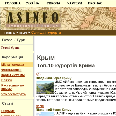
ГОЛОВНА
УКРАЇНА
ЄВРОПА
ЧАРТЕРИ
ПРО НАС
Карпати
Чорногорія
Контакти
Азов
Хорватія
Партнерам
Причорноморря
Болгарія
Додати готель
Селища і курорти
Шацьк
Албанія
Питання
Головна
Крым
Готелі / Тури
Пошук готелів
Готелі-бронь
Крым
Інформація
Топ-10 курортів Крима
Міста і селища
Фотогалерея
Айя
Карты и схемы
Південний берег Криму
Пляжи
МЫС АЙЯ заповедная территория на южн
Расстояния по
юго-восток от Балаклавы, выступ берега 
Крыму
Территория заповедника подчинена Бал
Севастополя. Мыс Айя ограничивает Юж
Что посмотреть
и представляет собой отвесный отрог Главной гряды 
склоны которого покрыты реликтовыми средиземном
Статті
Ласпі
Південний берег Криму
О Крыме
ЛАСПИ - одна из бухт Чёрного моря на 