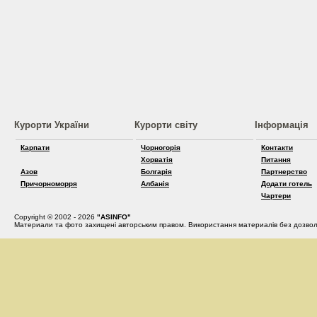
Курорти України
Курорти світу
Інформація
Карпати
Чорногорія
Контакти
Хорватія
Питання
Азов
Болгарія
Партнерство
Причорноморря
Албанія
Додати готель
Чартери
Copyright © 2002 - 2026
"ASINFO"
Материали та фото захищені авторським правом. Використання материалів без дозвол