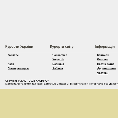
Курорти України
Курорти світу
Інформація
Карпати
Чорногорія
Контакти
Хорватія
Питання
Азов
Болгарія
Партнерство
Причорноморря
Албанія
Додати готель
Чартери
Copyright © 2002 - 2026
"ASINFO"
Материали та фото захищені авторським правом. Використання материалів без дозвол