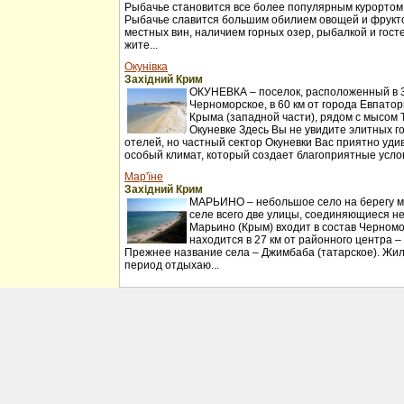
Рыбачье становится все более популярным курортом
Рыбачье славится большим обилием овощей и фрукт
местных вин, наличием горных озер, рыбалкой и гос
жите...
Окунівка
Західний Крим
ОКУНЕВКА – поселок, расположенный в 30
Черноморское, в 60 км от города Евпатор
Крыма (западной части), рядом с мысом 
Окуневке Здесь Вы не увидите элитных г
отелей, но частный сектор Окуневки Вас приятно удив
особый климат, который создает благоприятные услов
Мар'їне
Західний Крим
МАРЬИНО – небольшое село на берегу мо
селе всего две улицы, соединяющиеся н
Марьино (Крым) входит в состав Черномо
находится в 27 км от районного центра –
Прежнее название села – Джимбаба (татарское). Жил
период отдыхаю...