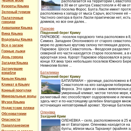
Черное море
располагается на территории Севастопо
в 30 км от центра Севастополя и 40 км о
Курорты Крыма
поселка Форос. Бухта Ласпи имеет протя
Зеленый туризм
расположена к западу от мыса Сарыч, восточнее её 
Частного сектора в бухте Ласпи практически нет, ест
Палаточные
домиков, но все они далек...
городки
Аквапарки Крыма
Паркове
Південний берег Криму
Вина Крыма
ПАРКОВОЕ - поселок городского типа расположен в 8,
Водопады Крыма
Симеиз. Западнее Оползневого от старого севастопол
морю по довольно крутому склону петляющая дорога,
Все о загаре
Парковое. Шоссе Севастополь - Феодосия разделяет п
Горные лыжи
северной его части находится старое поселение, а в
День города
курортная зона. Курорт Парковое образовался в рез
конце XX века трех небольших поселков Южного Бер
Загадки Крыма
Немногим более ...
Затонувшие
Батилиман
корабли
Південний берег Криму
Каньон Крыма
БАТИЛИМАН – урочище, расположено в 4
Климат в Крыму
Севастополя на юго-западном побережье
Фороса. Это один из самых живописных 
Конный прогулки
умеренный климат, чистое теплое море,
Минеральные воды
реликтовый лес способствуют оздоровлению и лече
здесь чист и по-настоящему целебен благодаря множ
Музеи Крыма
источающих неповторимый аромат. Урочище Батилима
Нудистские пляжи
Оленівка
Обсерватории
Західний Крим
Опасности
ОЛЕНЕВКА – село, расположенное в 25 км
км от Евпатории. Оленевка находится на
Парапланеризм
бухты, вблизи мыса Тарханкут (крайняя з