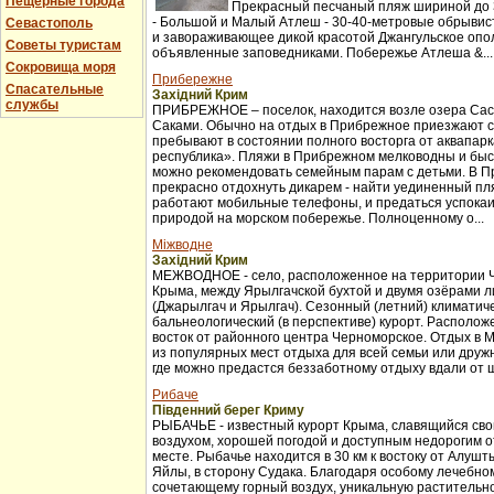
Пещерные города
Прекрасный песчаный пляж шириной до 3
- Большой и Малый Атлеш - 30-40-метровые обрывис
Севастополь
и завораживающее дикой красотой Джангульское опо
Советы туристам
объявленные заповедниками. Побережье Атлеша &...
Сокровища моря
Прибережне
Спасательные
Західний Крим
службы
ПРИБРЕЖНОЕ – поселок, находится возле озера Сас
Саками. Обычно на отдых в Прибрежное приезжают с
пребывают в состоянии полного восторга от аквапар
республика». Пляжи в Прибрежном мелководны и бы
можно рекомендовать семейным парам с детьми. В 
прекрасно отдохнуть дикарем - найти уединенный пля
работают мобильные телефоны, и предаться успока
природой на морском побережье. Полноценному о...
Міжводне
Західний Крим
МЕЖВОДНОЕ - село, расположенное на территории 
Крыма, между Ярылгачской бухтой и двумя озёрами л
(Джарылгач и Ярылгач). Сезонный (летний) климатич
бальнеологический (в перспективе) курорт. Расположе
восток от районного центра Черноморское. Отдых в 
из популярных мест отдыха для всей семьи или друж
где можно предастся беззаботному отдыху вдали от ш
Рибаче
Південний берег Криму
РЫБАЧЬЕ - известный курорт Крыма, славящийся св
воздухом, хорошей погодой и доступным недорогим 
месте. Рыбачье находится в 30 км к востоку от Алуш
Яйлы, в сторону Судака. Благодаря особому лечебно
сочетающему горный воздух, уникальную растительно