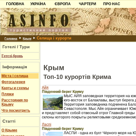
ГОЛОВНА
УКРАЇНА
ЄВРОПА
ЧАРТЕРИ
ПРО НАС
Карпати
Чорногорія
Контакти
Азов
Хорватія
Партнерам
Причорноморря
Болгарія
Додати готель
Селища і курорти
Шацьк
Албанія
Питання
Головна
Крым
Готелі / Тури
Пошук готелів
Готелі-бронь
Крым
Інформація
Топ-10 курортів Крима
Міста і селища
Фотогалерея
Айя
Карты и схемы
Південний берег Криму
Пляжи
МЫС АЙЯ заповедная территория на южн
Расстояния по
юго-восток от Балаклавы, выступ берега 
Крыму
Территория заповедника подчинена Бал
Севастополя. Мыс Айя ограничивает Юж
Что посмотреть
и представляет собой отвесный отрог Главной гряды 
склоны которого покрыты реликтовыми средиземном
Статті
Ласпі
Південний берег Криму
О Крыме
ЛАСПИ - одна из бухт Чёрного моря на 