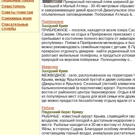
Пещерные города
Прекрасный песчаный пляж шириной до 3
- Большой и Малый Атлеш - 30-40-метровые обрывис
Севастополь
и завораживающее дикой красотой Джангульское опо
Советы туристам
объявленные заповедниками. Побережье Атлеша &...
Сокровища моря
Прибережне
Спасательные
Західний Крим
службы
ПРИБРЕЖНОЕ – поселок, находится возле озера Сас
Саками. Обычно на отдых в Прибрежное приезжают с
пребывают в состоянии полного восторга от аквапар
республика». Пляжи в Прибрежном мелководны и бы
можно рекомендовать семейным парам с детьми. В 
прекрасно отдохнуть дикарем - найти уединенный пля
работают мобильные телефоны, и предаться успока
природой на морском побережье. Полноценному о...
Міжводне
Західний Крим
МЕЖВОДНОЕ - село, расположенное на территории 
Крыма, между Ярылгачской бухтой и двумя озёрами л
(Джарылгач и Ярылгач). Сезонный (летний) климатич
бальнеологический (в перспективе) курорт. Расположе
восток от районного центра Черноморское. Отдых в 
из популярных мест отдыха для всей семьи или друж
где можно предастся беззаботному отдыху вдали от ш
Рибаче
Південний берег Криму
РЫБАЧЬЕ - известный курорт Крыма, славящийся св
воздухом, хорошей погодой и доступным недорогим 
месте. Рыбачье находится в 30 км к востоку от Алуш
Яйлы, в сторону Судака. Благодаря особому лечебно
сочетающему горный воздух, уникальную растительно