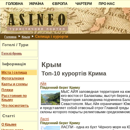
ГОЛОВНА
УКРАЇНА
ЄВРОПА
ЧАРТЕРИ
ПРО НАС
Карпати
Чорногорія
Контакти
Азов
Хорватія
Партнерам
Причорноморря
Болгарія
Додати готель
Селища і курорти
Шацьк
Албанія
Питання
Головна
Крым
Готелі / Тури
Пошук готелів
Готелі-бронь
Крым
Інформація
Топ-10 курортів Крима
Міста і селища
Фотогалерея
Айя
Карты и схемы
Південний берег Криму
Пляжи
МЫС АЙЯ заповедная территория на южн
Расстояния по
юго-восток от Балаклавы, выступ берега 
Крыму
Территория заповедника подчинена Бал
Севастополя. Мыс Айя ограничивает Юж
Что посмотреть
и представляет собой отвесный отрог Главной гряды 
склоны которого покрыты реликтовыми средиземном
Статті
Ласпі
Південний берег Криму
О Крыме
ЛАСПИ - одна из бухт Чёрного моря на 