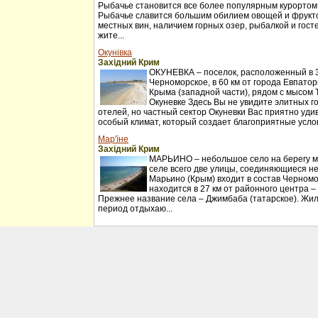
Рыбачье становится все более популярным курортом
Рыбачье славится большим обилием овощей и фрукт
местных вин, наличием горных озер, рыбалкой и гос
жите...
Окунівка
Західний Крим
ОКУНЕВКА – поселок, расположенный в 30
Черноморское, в 60 км от города Евпатор
Крыма (западной части), рядом с мысом 
Окуневке Здесь Вы не увидите элитных г
отелей, но частный сектор Окуневки Вас приятно удив
особый климат, который создает благоприятные услов
Мар'їне
Західний Крим
МАРЬИНО – небольшое село на берегу мо
селе всего две улицы, соединяющиеся н
Марьино (Крым) входит в состав Черномо
находится в 27 км от районного центра –
Прежнее название села – Джимбаба (татарское). Жил
период отдыхаю...