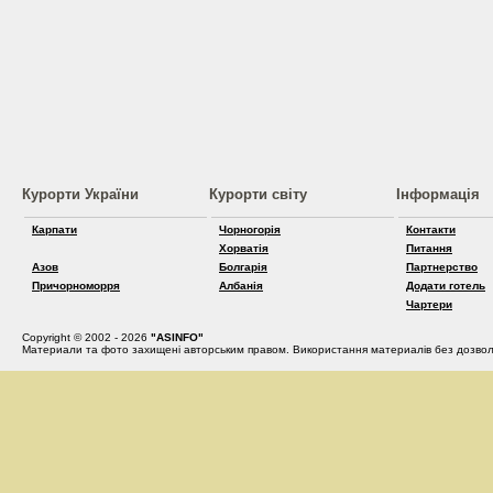
Курорти України
Курорти світу
Інформація
Карпати
Чорногорія
Контакти
Хорватія
Питання
Азов
Болгарія
Партнерство
Причорноморря
Албанія
Додати готель
Чартери
Copyright © 2002 - 2026
"ASINFO"
Материали та фото захищені авторським правом. Використання материалів без дозвол