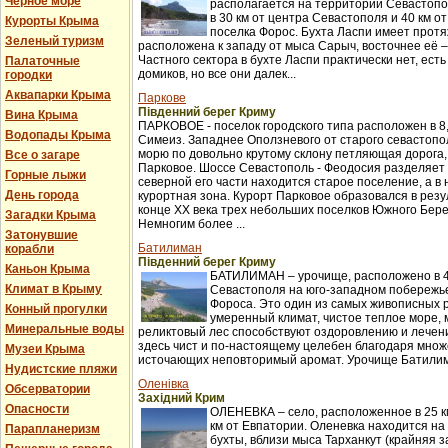
Черное море
располагается на территории Севастопо
в 30 км от центра Севастополя и 40 км о
Курорты Крыма
поселка Форос. Бухта Ласпи имеет протя
Зеленый туризм
расположена к западу от мыса Сарыч, восточнее её 
Частного сектора в бухте Ласпи практически нет, ест
Палаточные
домиков, но все они далек...
городки
Аквапарки Крыма
Паркове
Південний берег Криму
Вина Крыма
ПАРКОВОЕ - поселок городского типа расположен в 8,
Водопады Крыма
Симеиз. Западнее Оползневого от старого севастопол
морю по довольно крутому склону петляющая дорога,
Все о загаре
Парковое. Шоссе Севастополь - Феодосия разделяет п
Горные лыжи
северной его части находится старое поселение, а в
День города
курортная зона. Курорт Парковое образовался в рез
конце XX века трех небольших поселков Южного Бер
Загадки Крыма
Немногим более ...
Затонувшие
Батилиман
корабли
Південний берег Криму
Каньон Крыма
БАТИЛИМАН – урочище, расположено в 4
Климат в Крыму
Севастополя на юго-западном побережье
Фороса. Это один из самых живописных 
Конный прогулки
умеренный климат, чистое теплое море,
Минеральные воды
реликтовый лес способствуют оздоровлению и лече
здесь чист и по-настоящему целебен благодаря множ
Музеи Крыма
источающих неповторимый аромат. Урочище Батилима
Нудистские пляжи
Оленівка
Обсерватории
Західний Крим
Опасности
ОЛЕНЕВКА – село, расположенное в 25 км
км от Евпатории. Оленевка находится на
Парапланеризм
бухты, вблизи мыса Тарханкут (крайняя з