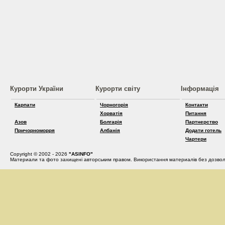
Курорти України
Курорти світу
Інформація
Карпати
Чорногорія
Контакти
Хорватія
Питання
Азов
Болгарія
Партнерство
Причорноморря
Албанія
Додати готель
Чартери
Copyright © 2002 - 2026
"ASINFO"
Материали та фото захищені авторським правом. Використання материалів без дозвол