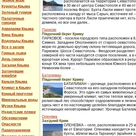
Черное море
располагается на территории Севастопо
в 30 км от центра Севастополя и 40 км о
Курорты Крыма
поселка Форос. Бухта Ласпи имеет протя
Зеленый туризм
расположена к западу от мыса Сарыч, восточнее её 
Частного сектора в бухте Ласпи практически нет, ест
Палаточные
домиков, но все они далек...
городки
Аквапарки Крыма
Паркове
Південний берег Криму
Вина Крыма
ПАРКОВОЕ - поселок городского типа расположен в 8,
Водопады Крыма
Симеиз. Западнее Оползневого от старого севастопол
морю по довольно крутому склону петляющая дорога,
Все о загаре
Парковое. Шоссе Севастополь - Феодосия разделяет п
Горные лыжи
северной его части находится старое поселение, а в
День города
курортная зона. Курорт Парковое образовался в рез
конце XX века трех небольших поселков Южного Бер
Загадки Крыма
Немногим более ...
Затонувшие
Батилиман
корабли
Південний берег Криму
Каньон Крыма
БАТИЛИМАН – урочище, расположено в 4
Климат в Крыму
Севастополя на юго-западном побережье
Фороса. Это один из самых живописных 
Конный прогулки
умеренный климат, чистое теплое море,
Минеральные воды
реликтовый лес способствуют оздоровлению и лече
здесь чист и по-настоящему целебен благодаря множ
Музеи Крыма
источающих неповторимый аромат. Урочище Батилима
Нудистские пляжи
Оленівка
Обсерватории
Західний Крим
Опасности
ОЛЕНЕВКА – село, расположенное в 25 км
км от Евпатории. Оленевка находится на
Парапланеризм
бухты, вблизи мыса Тарханкут (крайняя з