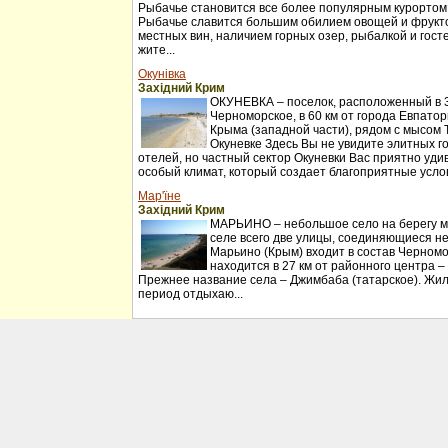
Рыбачье становится все более популярным курортом
Рыбачье славится большим обилием овощей и фрукт
местных вин, наличием горных озер, рыбалкой и гос
жите...
Окунівка
Західний Крим
ОКУНЕВКА – поселок, расположенный в 30
Черноморское, в 60 км от города Евпатор
Крыма (западной части), рядом с мысом 
Окуневке Здесь Вы не увидите элитных г
отелей, но частный сектор Окуневки Вас приятно удив
особый климат, который создает благоприятные услов
Мар'їне
Західний Крим
МАРЬИНО – небольшое село на берегу мо
селе всего две улицы, соединяющиеся н
Марьино (Крым) входит в состав Черномо
находится в 27 км от районного центра –
Прежнее название села – Джимбаба (татарское). Жил
период отдыхаю...