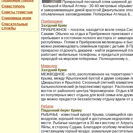
Пещерные города
Прекрасный песчаный пляж шириной до 3
- Большой и Малый Атлеш - 30-40-метровые обрывис
Севастополь
и завораживающее дикой красотой Джангульское опо
Советы туристам
объявленные заповедниками. Побережье Атлеша &...
Сокровища моря
Прибережне
Спасательные
Західний Крим
службы
ПРИБРЕЖНОЕ – поселок, находится возле озера Сас
Саками. Обычно на отдых в Прибрежное приезжают с
пребывают в состоянии полного восторга от аквапар
республика». Пляжи в Прибрежном мелководны и бы
можно рекомендовать семейным парам с детьми. В 
прекрасно отдохнуть дикарем - найти уединенный пля
работают мобильные телефоны, и предаться успока
природой на морском побережье. Полноценному о...
Міжводне
Західний Крим
МЕЖВОДНОЕ - село, расположенное на территории 
Крыма, между Ярылгачской бухтой и двумя озёрами л
(Джарылгач и Ярылгач). Сезонный (летний) климатич
бальнеологический (в перспективе) курорт. Расположе
восток от районного центра Черноморское. Отдых в 
из популярных мест отдыха для всей семьи или друж
где можно предастся беззаботному отдыху вдали от ш
Рибаче
Південний берег Криму
РЫБАЧЬЕ - известный курорт Крыма, славящийся св
воздухом, хорошей погодой и доступным недорогим 
месте. Рыбачье находится в 30 км к востоку от Алуш
Яйлы, в сторону Судака. Благодаря особому лечебно
сочетающему горный воздух, уникальную растительно