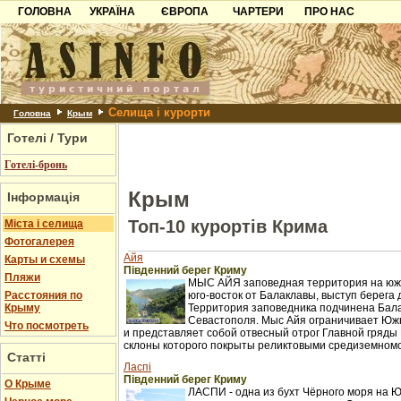
ГОЛОВНА
УКРАЇНА
ЄВРОПА
ЧАРТЕРИ
ПРО НАС
Карпати
Чорногорія
Контакти
Азов
Хорватія
Партнерам
Причорноморря
Болгарія
Додати готель
Селища і курорти
Шацьк
Албанія
Питання
Головна
Крым
Готелі / Тури
Пошук готелів
Готелі-бронь
Крым
Інформація
Топ-10 курортів Крима
Міста і селища
Фотогалерея
Айя
Карты и схемы
Південний берег Криму
Пляжи
МЫС АЙЯ заповедная территория на южн
Расстояния по
юго-восток от Балаклавы, выступ берега 
Крыму
Территория заповедника подчинена Бал
Севастополя. Мыс Айя ограничивает Юж
Что посмотреть
и представляет собой отвесный отрог Главной гряды 
склоны которого покрыты реликтовыми средиземном
Статті
Ласпі
Південний берег Криму
О Крыме
ЛАСПИ - одна из бухт Чёрного моря на 