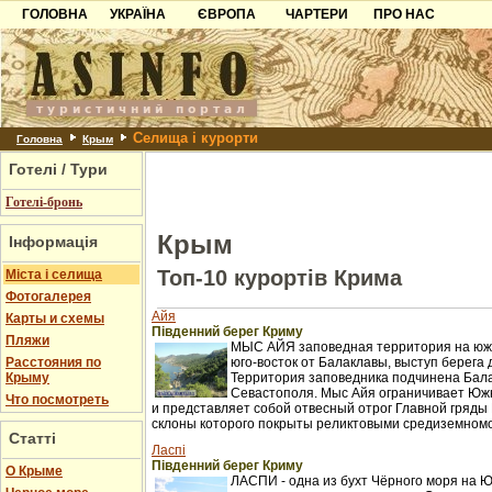
ГОЛОВНА
УКРАЇНА
ЄВРОПА
ЧАРТЕРИ
ПРО НАС
Карпати
Чорногорія
Контакти
Азов
Хорватія
Партнерам
Причорноморря
Болгарія
Додати готель
Селища і курорти
Шацьк
Албанія
Питання
Головна
Крым
Готелі / Тури
Пошук готелів
Готелі-бронь
Крым
Інформація
Топ-10 курортів Крима
Міста і селища
Фотогалерея
Айя
Карты и схемы
Південний берег Криму
Пляжи
МЫС АЙЯ заповедная территория на южн
Расстояния по
юго-восток от Балаклавы, выступ берега 
Крыму
Территория заповедника подчинена Бал
Севастополя. Мыс Айя ограничивает Юж
Что посмотреть
и представляет собой отвесный отрог Главной гряды 
склоны которого покрыты реликтовыми средиземном
Статті
Ласпі
Південний берег Криму
О Крыме
ЛАСПИ - одна из бухт Чёрного моря на 