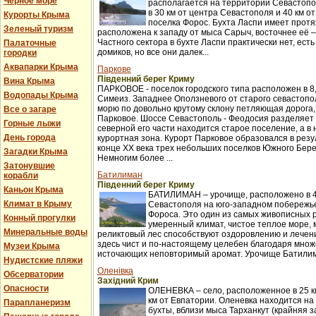
Черное море
располагается на территории Севастопо
в 30 км от центра Севастополя и 40 км о
Курорты Крыма
поселка Форос. Бухта Ласпи имеет протя
Зеленый туризм
расположена к западу от мыса Сарыч, восточнее её 
Частного сектора в бухте Ласпи практически нет, ест
Палаточные
домиков, но все они далек...
городки
Аквапарки Крыма
Паркове
Південний берег Криму
Вина Крыма
ПАРКОВОЕ - поселок городского типа расположен в 8,
Водопады Крыма
Симеиз. Западнее Оползневого от старого севастопол
морю по довольно крутому склону петляющая дорога,
Все о загаре
Парковое. Шоссе Севастополь - Феодосия разделяет п
Горные лыжи
северной его части находится старое поселение, а в
День города
курортная зона. Курорт Парковое образовался в рез
конце XX века трех небольших поселков Южного Бер
Загадки Крыма
Немногим более ...
Затонувшие
Батилиман
корабли
Південний берег Криму
Каньон Крыма
БАТИЛИМАН – урочище, расположено в 4
Климат в Крыму
Севастополя на юго-западном побережье
Фороса. Это один из самых живописных 
Конный прогулки
умеренный климат, чистое теплое море,
Минеральные воды
реликтовый лес способствуют оздоровлению и лече
здесь чист и по-настоящему целебен благодаря множ
Музеи Крыма
источающих неповторимый аромат. Урочище Батилима
Нудистские пляжи
Оленівка
Обсерватории
Західний Крим
Опасности
ОЛЕНЕВКА – село, расположенное в 25 км
км от Евпатории. Оленевка находится на
Парапланеризм
бухты, вблизи мыса Тарханкут (крайняя з