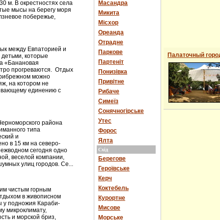
0 м. В окрестностях села
Масандра
тые мысы на берегу моря
Микита
лзневое побережье,
Місхор
Ореанда
Отрадне
ык между Евпаторией и
Паркове
Палаточный горо
 детьми, которые
Партеніт
ка «Банановая
стро прогреваются. Отдых
Понизівка
Прибрежном можно
Привітне
ж, на котором не
ивающему единению с
Рибаче
Симеїз
Сонячногірське
Утес
Черноморского района
иманного типа
Форос
еский и
Ялта
но в 15 км на северо-
Межводном сегодня одно
Схід
ной, веселой компании,
Берегове
умных улиц городов. Се...
Героївське
Керч
Коктебель
оим чистым горным
отдыхом в живописном
Курортне
ты у подножия Караби-
Мисове
му микроклимату,
сть и морской бриз,
Морське