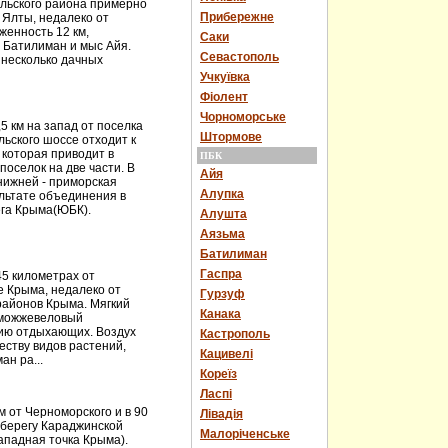
льского района примерно
Прибережне
т Ялты, недалеко от
женность 12 км,
Саки
– Батилиман и мыс Айя.
Севастополь
ь несколько дачных
Учкуївка
Фіолент
Чорноморське
5 км на запад от поселка
Штормове
ьского шоссе отходит к
 которая приводит в
ПБК
оселок на две части. В
Айя
 нижней - приморская
Алупка
ультате объединения в
ега Крыма(ЮБК).
Алушта
Аязьма
Батилиман
Гаспра
5 километрах от
 Крыма, недалеко от
Гурзуф
районов Крыма. Мягкий
Канака
 можжевеловый
нию отдыхающих. Воздух
Кастрополь
еству видов растений,
Кацивелі
н ра...
Кореїз
Ласпі
 от Черноморского и в 90
Лівадія
 берегу Караджинской
Малоріченське
ападная точка Крыма).