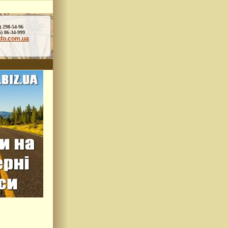
) 298-54-96
86-34-999
nfo.com.ua