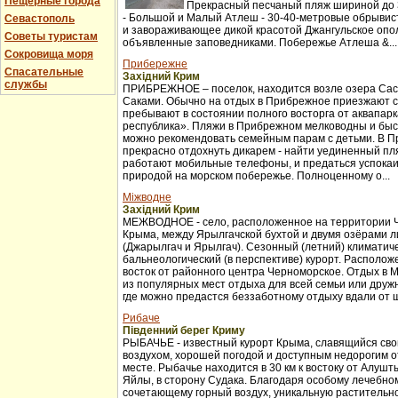
Пещерные города
Прекрасный песчаный пляж шириной до 3
- Большой и Малый Атлеш - 30-40-метровые обрывис
Севастополь
и завораживающее дикой красотой Джангульское опо
Советы туристам
объявленные заповедниками. Побережье Атлеша &...
Сокровища моря
Прибережне
Спасательные
Західний Крим
службы
ПРИБРЕЖНОЕ – поселок, находится возле озера Сас
Саками. Обычно на отдых в Прибрежное приезжают с
пребывают в состоянии полного восторга от аквапар
республика». Пляжи в Прибрежном мелководны и бы
можно рекомендовать семейным парам с детьми. В 
прекрасно отдохнуть дикарем - найти уединенный пля
работают мобильные телефоны, и предаться успока
природой на морском побережье. Полноценному о...
Міжводне
Західний Крим
МЕЖВОДНОЕ - село, расположенное на территории 
Крыма, между Ярылгачской бухтой и двумя озёрами л
(Джарылгач и Ярылгач). Сезонный (летний) климатич
бальнеологический (в перспективе) курорт. Расположе
восток от районного центра Черноморское. Отдых в 
из популярных мест отдыха для всей семьи или друж
где можно предастся беззаботному отдыху вдали от ш
Рибаче
Південний берег Криму
РЫБАЧЬЕ - известный курорт Крыма, славящийся св
воздухом, хорошей погодой и доступным недорогим 
месте. Рыбачье находится в 30 км к востоку от Алуш
Яйлы, в сторону Судака. Благодаря особому лечебно
сочетающему горный воздух, уникальную растительно