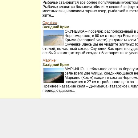
Рыбачье становится все более популярным курортом
Рыбачье славится большим обилием овощей и фрукт
местных вин, наличием горных озер, рыбалкой и гос
жите...
Окунівка
Західний Крим
ОКУНЕВКА – поселок, расположенный в 30
Черноморское, в 60 км от города Евпатор
Крыма (западной части), рядом с мысом 
Окуневке Здесь Вы не увидите элитных г
отелей, но частный сектор Окуневки Вас приятно удив
особый климат, который создает благоприятные услов
Мар'їне
Західний Крим
МАРЬИНО – небольшое село на берегу мо
селе всего две улицы, соединяющиеся н
Марьино (Крым) входит в состав Черномо
находится в 27 км от районного центра –
Прежнее название села – Джимбаба (татарское). Жил
период отдыхаю...