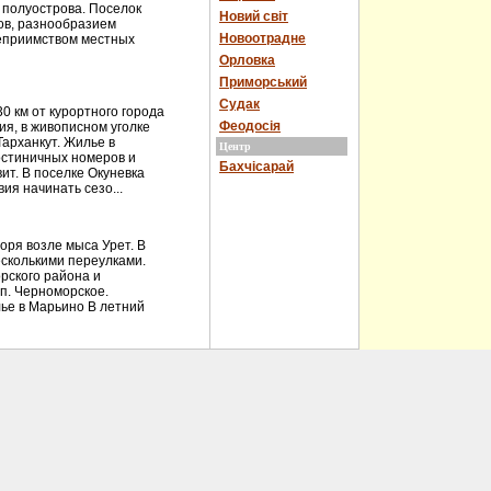
 полуострова. Поселок
Новий світ
ов, разнообразием
Новоотрадне
теприимством местных
Орловка
Приморський
Судак
 км от курортного города
Феодосія
ия, в живописном уголке
Тарханкут. Жилье в
Центр
остиничных номеров и
Бахчісарай
ит. В поселке Окуневка
ия начинать сезо...
ря возле мыса Урет. В
есколькими переулками.
рского района и
 п. Черноморское.
ье в Марьино В летний