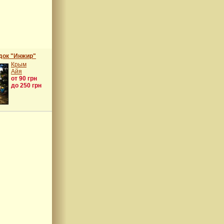
док "Инжир"
Крым
Айя
от 90 грн
до 250 грн