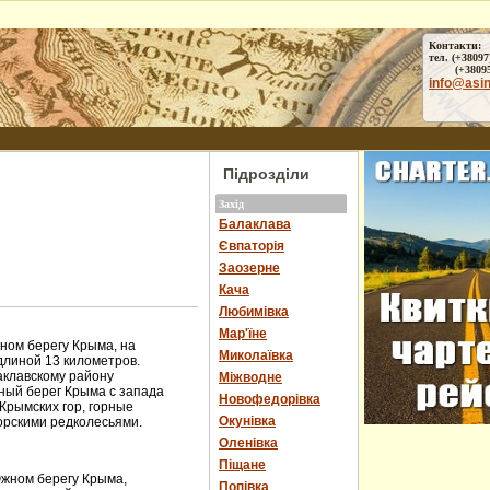
Контакти:
тел. (+38097
(+38095) 
info@asi
Підрозділи
Захід
Балаклава
Євпаторія
Заозерне
Кача
Любимівка
Мар'їне
ом берегу Крыма, на
Миколаївка
длиной 13 километров.
аклавскому району
Міжводне
ный берег Крыма с запада
Новофедорівка
Крымских гор, горные
Окунівка
орскими редколесьями.
Оленівка
Піщане
Южном берегу Крыма,
Попівка