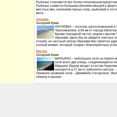
Рыбачье становится все более популярным курортом
Рыбачье славится большим обилием овощей и фрукт
местных вин, наличием горных озер, рыбалкой и гос
жите...
Окунівка
Західний Крим
ОКУНЕВКА – поселок, расположенный в 30
Черноморское, в 60 км от города Евпатор
Крыма (западной части), рядом с мысом 
Окуневке Здесь Вы не увидите элитных г
отелей, но частный сектор Окуневки Вас приятно удив
особый климат, который создает благоприятные услов
Мар'їне
Західний Крим
МАРЬИНО – небольшое село на берегу мо
селе всего две улицы, соединяющиеся н
Марьино (Крым) входит в состав Черномо
находится в 27 км от районного центра –
Прежнее название села – Джимбаба (татарское). Жил
период отдыхаю...