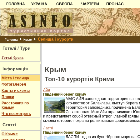
ГОЛОВНА
УКРАЇНА
ЄВРОПА
ЧАРТЕРИ
ПРО НАС
Карпати
Чорногорія
Контакти
Азов
Хорватія
Партнерам
Причорноморря
Болгарія
Додати готель
Селища і курорти
Шацьк
Албанія
Питання
Головна
Крым
Готелі / Тури
Пошук готелів
Готелі-бронь
Крым
Інформація
Топ-10 курортів Крима
Міста і селища
Фотогалерея
Айя
Карты и схемы
Південний берег Криму
Пляжи
МЫС АЙЯ заповедная территория на южн
Расстояния по
юго-восток от Балаклавы, выступ берега 
Крыму
Территория заповедника подчинена Бал
Севастополя. Мыс Айя ограничивает Юж
Что посмотреть
и представляет собой отвесный отрог Главной гряды 
склоны которого покрыты реликтовыми средиземном
Статті
Ласпі
Південний берег Криму
О Крыме
ЛАСПИ - одна из бухт Чёрного моря на 