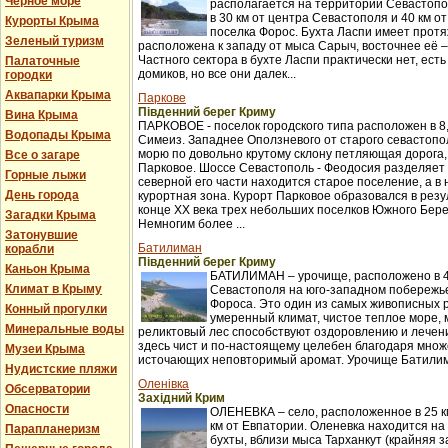
Черное море
располагается на территории Севастопо
в 30 км от центра Севастополя и 40 км о
Курорты Крыма
поселка Форос. Бухта Ласпи имеет протя
Зеленый туризм
расположена к западу от мыса Сарыч, восточнее её 
Частного сектора в бухте Ласпи практически нет, ест
Палаточные
домиков, но все они далек...
городки
Аквапарки Крыма
Паркове
Південний берег Криму
Вина Крыма
ПАРКОВОЕ - поселок городского типа расположен в 8,
Водопады Крыма
Симеиз. Западнее Оползневого от старого севастопол
морю по довольно крутому склону петляющая дорога,
Все о загаре
Парковое. Шоссе Севастополь - Феодосия разделяет п
Горные лыжи
северной его части находится старое поселение, а в
День города
курортная зона. Курорт Парковое образовался в рез
конце XX века трех небольших поселков Южного Бер
Загадки Крыма
Немногим более ...
Затонувшие
Батилиман
корабли
Південний берег Криму
Каньон Крыма
БАТИЛИМАН – урочище, расположено в 4
Климат в Крыму
Севастополя на юго-западном побережье
Фороса. Это один из самых живописных 
Конный прогулки
умеренный климат, чистое теплое море,
Минеральные воды
реликтовый лес способствуют оздоровлению и лече
здесь чист и по-настоящему целебен благодаря множ
Музеи Крыма
источающих неповторимый аромат. Урочище Батилима
Нудистские пляжи
Оленівка
Обсерватории
Західний Крим
Опасности
ОЛЕНЕВКА – село, расположенное в 25 км
км от Евпатории. Оленевка находится на
Парапланеризм
бухты, вблизи мыса Тарханкут (крайняя з