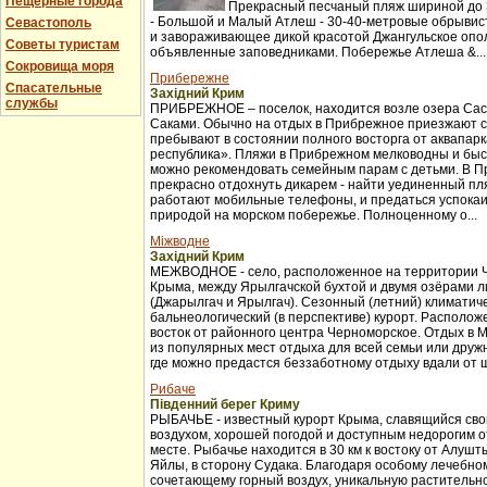
Пещерные города
Прекрасный песчаный пляж шириной до 3
- Большой и Малый Атлеш - 30-40-метровые обрывис
Севастополь
и завораживающее дикой красотой Джангульское опо
Советы туристам
объявленные заповедниками. Побережье Атлеша &...
Сокровища моря
Прибережне
Спасательные
Західний Крим
службы
ПРИБРЕЖНОЕ – поселок, находится возле озера Сас
Саками. Обычно на отдых в Прибрежное приезжают с
пребывают в состоянии полного восторга от аквапар
республика». Пляжи в Прибрежном мелководны и бы
можно рекомендовать семейным парам с детьми. В 
прекрасно отдохнуть дикарем - найти уединенный пля
работают мобильные телефоны, и предаться успока
природой на морском побережье. Полноценному о...
Міжводне
Західний Крим
МЕЖВОДНОЕ - село, расположенное на территории 
Крыма, между Ярылгачской бухтой и двумя озёрами л
(Джарылгач и Ярылгач). Сезонный (летний) климатич
бальнеологический (в перспективе) курорт. Расположе
восток от районного центра Черноморское. Отдых в 
из популярных мест отдыха для всей семьи или друж
где можно предастся беззаботному отдыху вдали от ш
Рибаче
Південний берег Криму
РЫБАЧЬЕ - известный курорт Крыма, славящийся св
воздухом, хорошей погодой и доступным недорогим 
месте. Рыбачье находится в 30 км к востоку от Алуш
Яйлы, в сторону Судака. Благодаря особому лечебно
сочетающему горный воздух, уникальную растительно