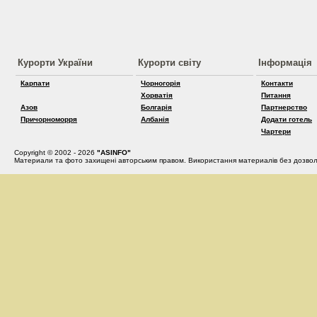
Курорти України
Курорти світу
Інформація
Карпати
Чорногорія
Контакти
Хорватія
Питання
Азов
Болгарія
Партнерство
Причорноморря
Албанія
Додати готель
Чартери
Copyright © 2002 - 2026
"ASINFO"
Материали та фото захищені авторським правом. Використання материалів без дозвол