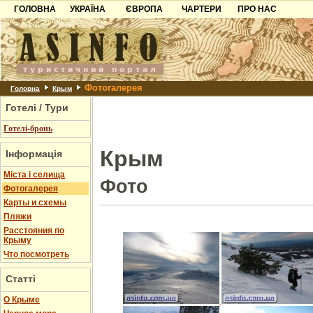
ГОЛОВНА
УКРАЇНА
ЄВРОПА
ЧАРТЕРИ
ПРО НАС
Карпати
Чорногорія
Контакти
Азов
Хорватія
Партнерам
Причорноморря
Болгарія
Додати готель
Фотогалерея
Шацьк
Албанія
Питання
Головна
Крым
Готелі / Тури
Пошук готелів
Готелі-бронь
Крым
Інформація
Міста і селища
Фото
Фотогалерея
Карты и схемы
Пляжи
Расстояния по
Крыму
Что посмотреть
Статті
О Крыме