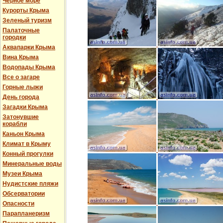
Черное море
Курорты Крыма
Зеленый туризм
Палаточные
городки
Аквапарки Крыма
Вина Крыма
Водопады Крыма
Все о загаре
Горные лыжи
День города
Загадки Крыма
Затонувшие
корабли
Каньон Крыма
Климат в Крыму
Конный прогулки
Минеральные воды
Музеи Крыма
Нудистские пляжи
Обсерватории
Опасности
Парапланеризм