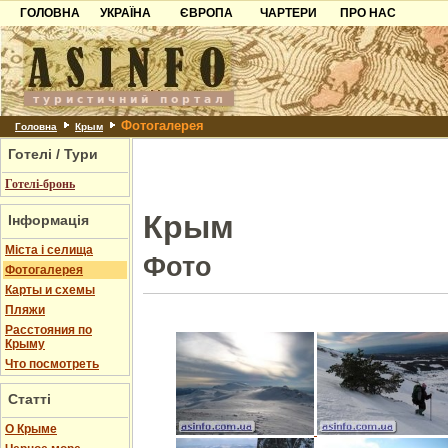
ГОЛОВНА
УКРАЇНА
ЄВРОПА
ЧАРТЕРИ
ПРО НАС
Карпати
Чорногорія
Контакти
Азов
Хорватія
Партнерам
Причорноморря
Болгарія
Додати готель
Фотогалерея
Шацьк
Албанія
Питання
Головна
Крым
Готелі / Тури
Пошук готелів
Готелі-бронь
Крым
Інформація
Міста і селища
Фото
Фотогалерея
Карты и схемы
Пляжи
Расстояния по
Крыму
Что посмотреть
Статті
О Крыме