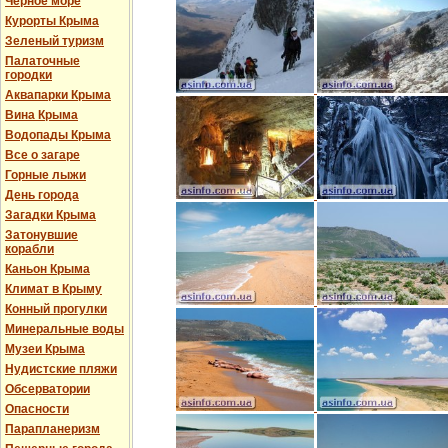
Черное море
Курорты Крыма
Зеленый туризм
Палаточные
городки
Аквапарки Крыма
Вина Крыма
Водопады Крыма
Все о загаре
Горные лыжи
День города
Загадки Крыма
Затонувшие
корабли
Каньон Крыма
Климат в Крыму
Конный прогулки
Минеральные воды
Музеи Крыма
Нудистские пляжи
Обсерватории
Опасности
Парапланеризм