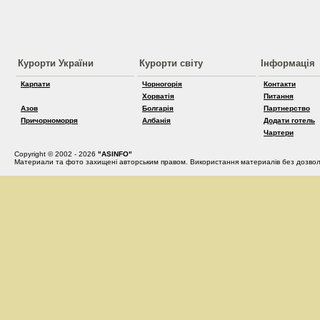
Курорти України
Курорти світу
Інформація
Карпати
Чорногорія
Контакти
Хорватія
Питання
Азов
Болгарія
Партнерство
Причорноморря
Албанія
Додати готель
Чартери
Copyright © 2002 - 2026
"ASINFO"
Материали та фото захищені авторським правом. Використання материалів без дозвол