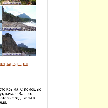
[13]
[14]
[15]
[16]
[17]
ото Крыма. С помощью
т, начало Вашего
которые отдыхали в
ами.