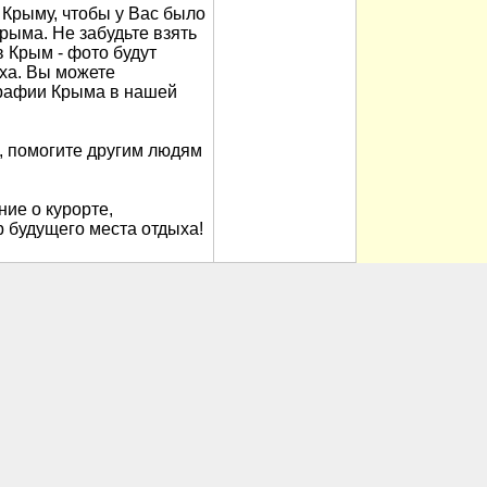
Крыму, чтобы у Вас было
рыма. Не забудьте взять
в Крым - фото будут
ха. Вы можете
рафии Крыма в нашей
, помогите другим людям
ие о курорте,
 будущего места отдыха!