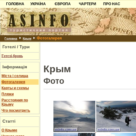
ГОЛОВНА
УКРАЇНА
ЄВРОПА
ЧАРТЕРИ
ПРО НАС
Карпати
Чорногорія
Контакти
Азов
Хорватія
Партнерам
Причорноморря
Болгарія
Додати готель
Фотогалерея
Шацьк
Албанія
Питання
Головна
Крым
Готелі / Тури
Пошук готелів
Готелі-бронь
Крым
Інформація
Міста і селища
Фото
Фотогалерея
Карты и схемы
Пляжи
Расстояния по
Крыму
Что посмотреть
Статті
О Крыме