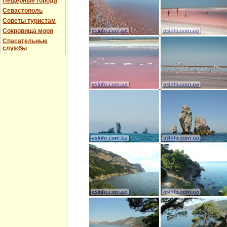
Пещерные города
Севастополь
Советы туристам
Сокровища моря
Спасательные
службы