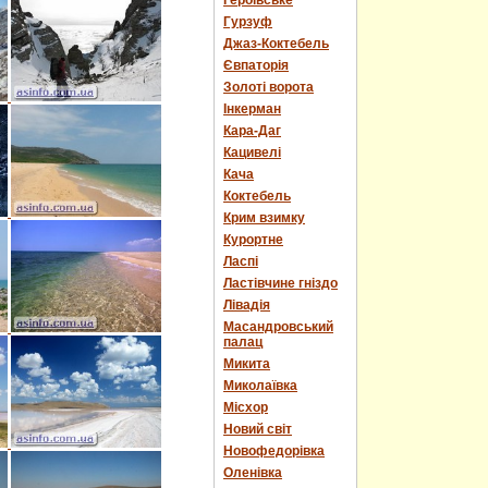
Героївське
Гурзуф
Джаз-Коктебель
Євпаторія
Золоті ворота
Інкерман
Кара-Даг
Кацивелі
Кача
Коктебель
Крим взимку
Курортне
Ласпі
Ластівчине гніздо
Лівадія
Масандровський
палац
Микита
Миколаївка
Місхор
Новий світ
Новофедорівка
Оленівка