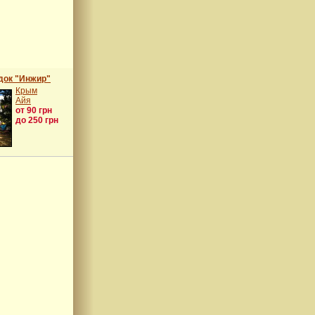
док "Инжир"
Крым
Айя
от 90 грн
до 250 грн