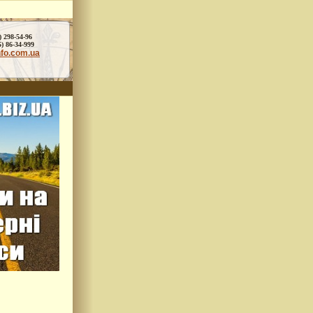
) 298-54-96
86-34-999
nfo.com.ua