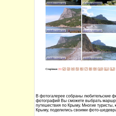
[2]
[3]
[4]
[5]
[6]
[7]
[8]
[9]
[10]
[11]
[12]
Сторінки:
[1]
В фотогалерее собраны любительские ф
фотографий Вы сможете выбрать маршру
путешествия по Крыму. Многие туристы, 
Крыму, поделились своими фото-шедевр