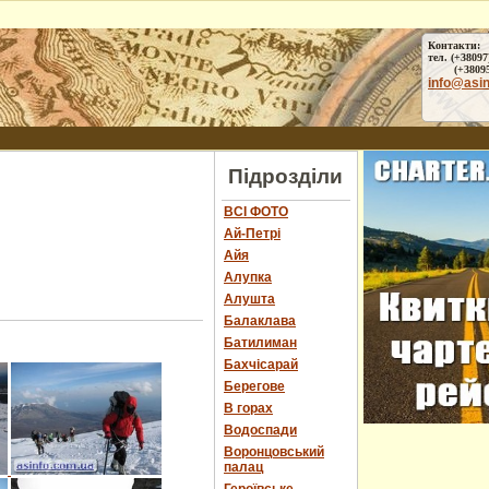
Контакти:
тел. (+38097
(+38095) 
info@asi
Підрозділи
ВСІ ФОТО
Ай-Петрі
Айя
Алупка
Алушта
Балаклава
Батилиман
Бахчісарай
Берегове
В горах
Водоспади
Воронцовський
палац