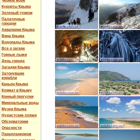
Черное море
Курорты Крыма
Зеленый туризм
Палаточные
городки
Аквапарки Крыма
Вина Крыма
Водопады Крыма
Все о загаре
Горные лыжи
День города
Загадки Крыма
Затонувшие
корабли
Каньон Крыма
Климат в Крыму
Конный прогулки
Минеральные воды
Музеи Крыма
Нудистские пляжи
Обсерватории
Опасности
Парапланеризм