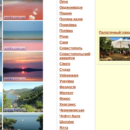
Опук
Орджонікідзе
Піщане
Поляна казок
Понизівка
Попівка
Палаточный горо
Різне
Саки
Севастополь
Севастопольский
акваріум
Сімеїз
Судак
Узбережжя
Учкуївка
Феодосія
Фіолент
Форос
Херсонес
Черноморське
Чуфут-Кале
Щолкіне
Ялта