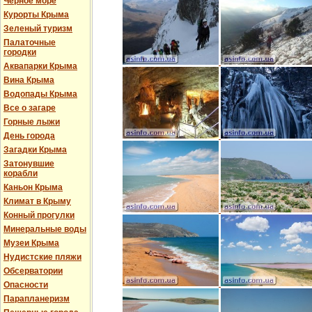
Черное море
Курорты Крыма
Зеленый туризм
Палаточные
городки
Аквапарки Крыма
Вина Крыма
Водопады Крыма
Все о загаре
Горные лыжи
День города
Загадки Крыма
Затонувшие
корабли
Каньон Крыма
Климат в Крыму
Конный прогулки
Минеральные воды
Музеи Крыма
Нудистские пляжи
Обсерватории
Опасности
Парапланеризм