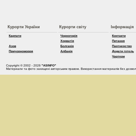
Курорти України
Курорти світу
Інформація
Карпати
Чорногорія
Контакти
Хорватія
Питання
Азов
Болгарія
Партнерство
Причорноморря
Албанія
Додати готель
Чартери
Copyright © 2002 - 2026
"ASINFO"
Материали та фото захищені авторським правом. Використання материалів без дозвол