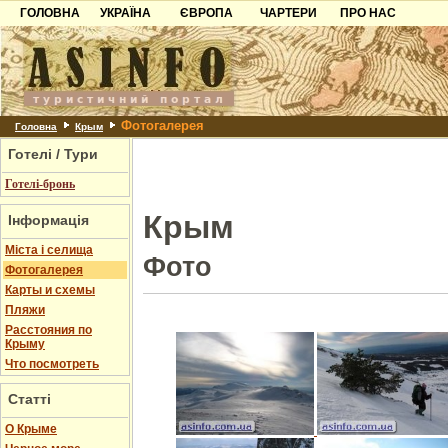
ГОЛОВНА
УКРАЇНА
ЄВРОПА
ЧАРТЕРИ
ПРО НАС
Карпати
Чорногорія
Контакти
Азов
Хорватія
Партнерам
Причорноморря
Болгарія
Додати готель
Фотогалерея
Шацьк
Албанія
Питання
Головна
Крым
Готелі / Тури
Пошук готелів
Готелі-бронь
Крым
Інформація
Міста і селища
Фото
Фотогалерея
Карты и схемы
Пляжи
Расстояния по
Крыму
Что посмотреть
Статті
О Крыме