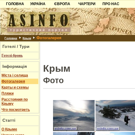
ГОЛОВНА
УКРАЇНА
ЄВРОПА
ЧАРТЕРИ
ПРО НАС
Карпати
Чорногорія
Контакти
Азов
Хорватія
Партнерам
Причорноморря
Болгарія
Додати готель
Фотогалерея
Шацьк
Албанія
Питання
Головна
Крым
Готелі / Тури
Пошук готелів
Готелі-бронь
Крым
Інформація
Міста і селища
Фото
Фотогалерея
Карты и схемы
Пляжи
Расстояния по
Крыму
Что посмотреть
Статті
О Крыме