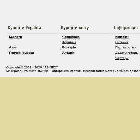
Курорти України
Курорти світу
Інформація
Карпати
Чорногорія
Контакти
Хорватія
Питання
Азов
Болгарія
Партнерство
Причорноморря
Албанія
Додати готель
Чартери
Copyright © 2002 - 2026
"ASINFO"
Материали та фото захищені авторським правом. Використання материалів без дозвол