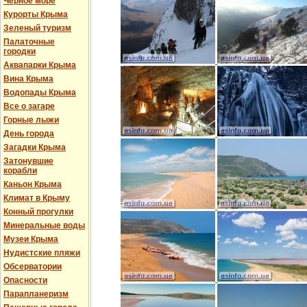
Черное море
Курорты Крыма
Зеленый туризм
Палаточные
городки
Аквапарки Крыма
Вина Крыма
Водопады Крыма
Все о загаре
Горные лыжи
День города
Загадки Крыма
Затонувшие
корабли
Каньон Крыма
Климат в Крыму
Конный прогулки
Минеральные воды
Музеи Крыма
Нудистские пляжи
Обсерватории
Опасности
Парапланеризм