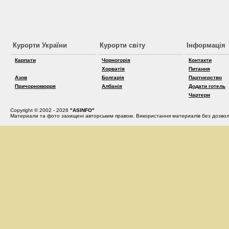
Курорти України
Курорти світу
Інформація
Карпати
Чорногорія
Контакти
Хорватія
Питання
Азов
Болгарія
Партнерство
Причорноморря
Албанія
Додати готель
Чартери
Copyright © 2002 - 2026
"ASINFO"
Материали та фото захищені авторським правом. Використання материалів без дозвол