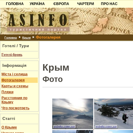
ГОЛОВНА
УКРАЇНА
ЄВРОПА
ЧАРТЕРИ
ПРО НАС
Карпати
Чорногорія
Контакти
Азов
Хорватія
Партнерам
Причорноморря
Болгарія
Додати готель
Фотогалерея
Шацьк
Албанія
Питання
Головна
Крым
Готелі / Тури
Пошук готелів
Готелі-бронь
Крым
Інформація
Міста і селища
Фото
Фотогалерея
Карты и схемы
Пляжи
Расстояния по
Крыму
Что посмотреть
Статті
О Крыме