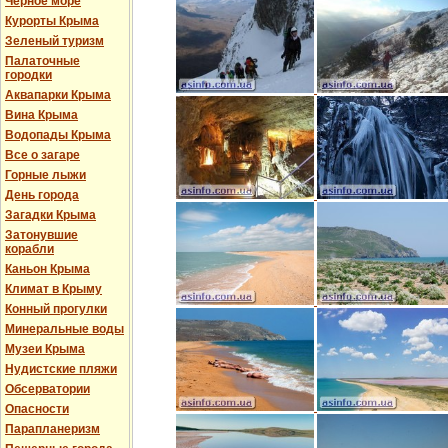
Черное море
Курорты Крыма
Зеленый туризм
Палаточные
городки
Аквапарки Крыма
Вина Крыма
Водопады Крыма
Все о загаре
Горные лыжи
День города
Загадки Крыма
Затонувшие
корабли
Каньон Крыма
Климат в Крыму
Конный прогулки
Минеральные воды
Музеи Крыма
Нудистские пляжи
Обсерватории
Опасности
Парапланеризм