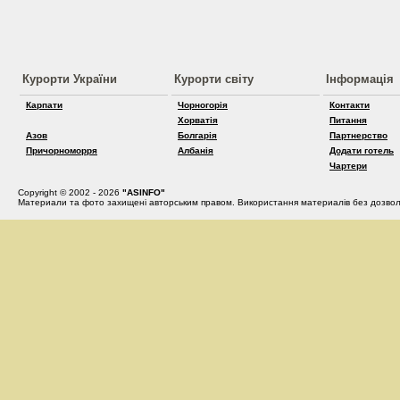
Курорти України
Курорти світу
Інформація
Карпати
Чорногорія
Контакти
Хорватія
Питання
Азов
Болгарія
Партнерство
Причорноморря
Албанія
Додати готель
Чартери
Copyright © 2002 - 2026
"ASINFO"
Материали та фото захищені авторським правом. Використання материалів без дозвол