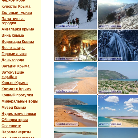
Черное море
Курорты Крыма
Зеленый туризм
Палаточные
городки
Аквапарки Крыма
Вина Крыма
Водопады Крыма
Все о загаре
Горные лыжи
День города
Загадки Крыма
Затонувшие
корабли
Каньон Крыма
Климат в Крыму
Конный прогулки
Минеральные воды
Музеи Крыма
Нудистские пляжи
Обсерватории
Опасности
Парапланеризм