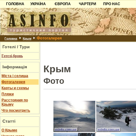
ГОЛОВНА
УКРАЇНА
ЄВРОПА
ЧАРТЕРИ
ПРО НАС
Карпати
Чорногорія
Контакти
Азов
Хорватія
Партнерам
Причорноморря
Болгарія
Додати готель
Фотогалерея
Шацьк
Албанія
Питання
Головна
Крым
Готелі / Тури
Пошук готелів
Готелі-бронь
Крым
Інформація
Міста і селища
Фото
Фотогалерея
Карты и схемы
Пляжи
Расстояния по
Крыму
Что посмотреть
Статті
О Крыме