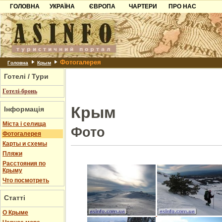
ГОЛОВНА
УКРАЇНА
ЄВРОПА
ЧАРТЕРИ
ПРО НАС
Карпати
Чорногорія
Контакти
Азов
Хорватія
Партнерам
Причорноморря
Болгарія
Додати готель
Фотогалерея
Шацьк
Албанія
Питання
Головна
Крым
Готелі / Тури
Пошук готелів
Готелі-бронь
Крым
Інформація
Міста і селища
Фото
Фотогалерея
Карты и схемы
Пляжи
Расстояния по
Крыму
Что посмотреть
Статті
О Крыме