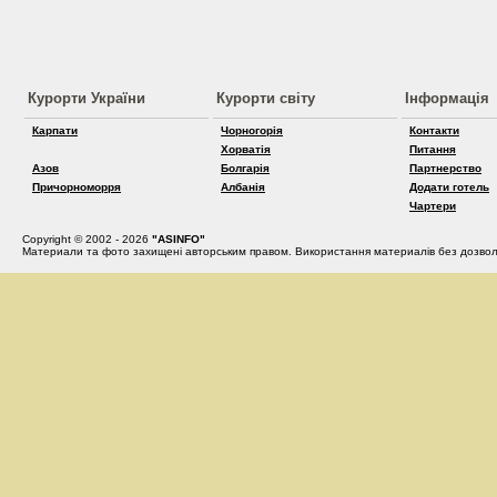
Курорти України
Курорти світу
Інформація
Карпати
Чорногорія
Контакти
Хорватія
Питання
Азов
Болгарія
Партнерство
Причорноморря
Албанія
Додати готель
Чартери
Copyright © 2002 - 2026
"ASINFO"
Материали та фото захищені авторським правом. Використання материалів без дозвол