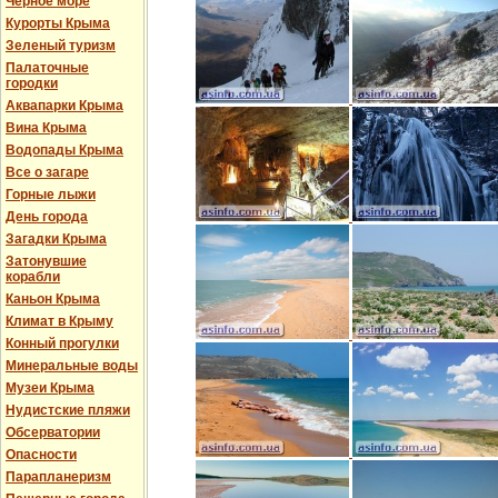
Черное море
Курорты Крыма
Зеленый туризм
Палаточные
городки
Аквапарки Крыма
Вина Крыма
Водопады Крыма
Все о загаре
Горные лыжи
День города
Загадки Крыма
Затонувшие
корабли
Каньон Крыма
Климат в Крыму
Конный прогулки
Минеральные воды
Музеи Крыма
Нудистские пляжи
Обсерватории
Опасности
Парапланеризм