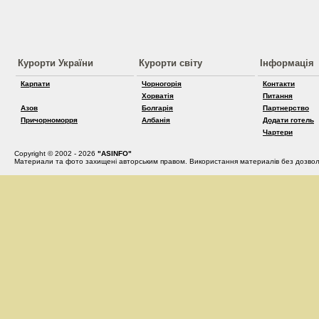
Курорти України
Курорти світу
Інформація
Карпати
Чорногорія
Контакти
Хорватія
Питання
Азов
Болгарія
Партнерство
Причорноморря
Албанія
Додати готель
Чартери
Copyright © 2002 - 2026
"ASINFO"
Материали та фото захищені авторським правом. Використання материалів без дозвол