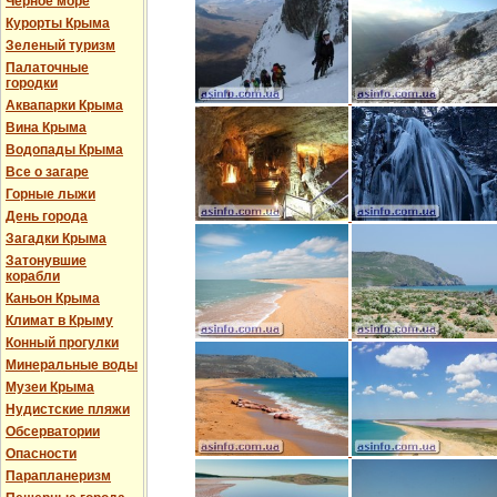
Черное море
Курорты Крыма
Зеленый туризм
Палаточные
городки
Аквапарки Крыма
Вина Крыма
Водопады Крыма
Все о загаре
Горные лыжи
День города
Загадки Крыма
Затонувшие
корабли
Каньон Крыма
Климат в Крыму
Конный прогулки
Минеральные воды
Музеи Крыма
Нудистские пляжи
Обсерватории
Опасности
Парапланеризм