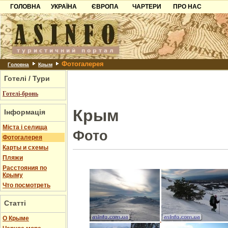
ГОЛОВНА
УКРАЇНА
ЄВРОПА
ЧАРТЕРИ
ПРО НАС
Карпати
Чорногорія
Контакти
Азов
Хорватія
Партнерам
Причорноморря
Болгарія
Додати готель
Фотогалерея
Шацьк
Албанія
Питання
Головна
Крым
Готелі / Тури
Пошук готелів
Готелі-бронь
Крым
Інформація
Міста і селища
Фото
Фотогалерея
Карты и схемы
Пляжи
Расстояния по
Крыму
Что посмотреть
Статті
О Крыме