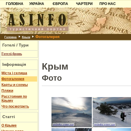
ГОЛОВНА
УКРАЇНА
ЄВРОПА
ЧАРТЕРИ
ПРО НАС
Карпати
Чорногорія
Контакти
Азов
Хорватія
Партнерам
Причорноморря
Болгарія
Додати готель
Фотогалерея
Шацьк
Албанія
Питання
Головна
Крым
Готелі / Тури
Пошук готелів
Готелі-бронь
Крым
Інформація
Міста і селища
Фото
Фотогалерея
Карты и схемы
Пляжи
Расстояния по
Крыму
Что посмотреть
Статті
О Крыме