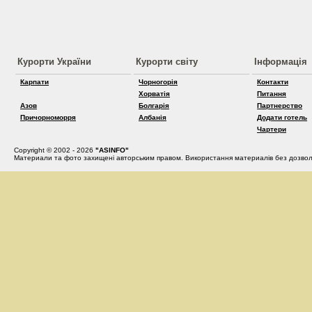
Курорти України
Курорти світу
Інформація
Карпати
Чорногорія
Контакти
Хорватія
Питання
Азов
Болгарія
Партнерство
Причорноморря
Албанія
Додати готель
Чартери
Copyright © 2002 - 2026
"ASINFO"
Материали та фото захищені авторським правом. Використання материалів без дозвол