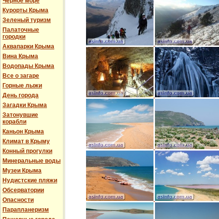
Черное море
Курорты Крыма
Зеленый туризм
Палаточные
городки
Аквапарки Крыма
Вина Крыма
Водопады Крыма
Все о загаре
Горные лыжи
День города
Загадки Крыма
Затонувшие
корабли
Каньон Крыма
Климат в Крыму
Конный прогулки
Минеральные воды
Музеи Крыма
Нудистские пляжи
Обсерватории
Опасности
Парапланеризм