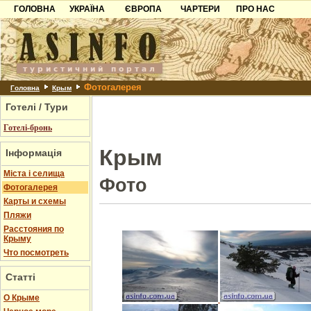
ГОЛОВНА
УКРАЇНА
ЄВРОПА
ЧАРТЕРИ
ПРО НАС
Карпати
Чорногорія
Контакти
Азов
Хорватія
Партнерам
Причорноморря
Болгарія
Додати готель
Фотогалерея
Шацьк
Албанія
Питання
Головна
Крым
Готелі / Тури
Пошук готелів
Готелі-бронь
Крым
Інформація
Міста і селища
Фото
Фотогалерея
Карты и схемы
Пляжи
Расстояния по
Крыму
Что посмотреть
Статті
О Крыме