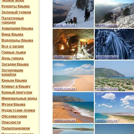
Черное море
Курорты Крыма
Зеленый туризм
Палаточные
городки
Аквапарки Крыма
Вина Крыма
Водопады Крыма
Все о загаре
Горные лыжи
День города
Загадки Крыма
Затонувшие
корабли
Каньон Крыма
Климат в Крыму
Конный прогулки
Минеральные воды
Музеи Крыма
Нудистские пляжи
Обсерватории
Опасности
Парапланеризм