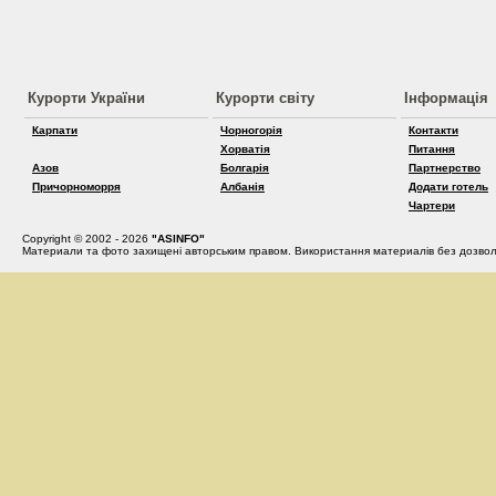
Курорти України
Курорти світу
Інформація
Карпати
Чорногорія
Контакти
Хорватія
Питання
Азов
Болгарія
Партнерство
Причорноморря
Албанія
Додати готель
Чартери
Copyright © 2002 - 2026
"ASINFO"
Материали та фото захищені авторським правом. Використання материалів без дозвол