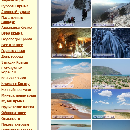
Черное море
Курорты Крыма
Зеленый туризм
Палаточные
городки
Аквапарки Крыма
Вина Крыма
Водопады Крыма
Все о загаре
Горные лыжи
День города
Загадки Крыма
Затонувшие
корабли
Каньон Крыма
Климат в Крыму
Конный прогулки
Минеральные воды
Музеи Крыма
Нудистские пляжи
Обсерватории
Опасности
Парапланеризм