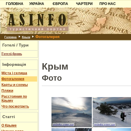
ГОЛОВНА
УКРАЇНА
ЄВРОПА
ЧАРТЕРИ
ПРО НАС
Карпати
Чорногорія
Контакти
Азов
Хорватія
Партнерам
Причорноморря
Болгарія
Додати готель
Фотогалерея
Шацьк
Албанія
Питання
Головна
Крым
Готелі / Тури
Пошук готелів
Готелі-бронь
Крым
Інформація
Міста і селища
Фото
Фотогалерея
Карты и схемы
Пляжи
Расстояния по
Крыму
Что посмотреть
Статті
О Крыме