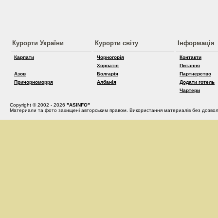
Курорти України
Курорти світу
Інформація
Карпати
Чорногорія
Контакти
Хорватія
Питання
Азов
Болгарія
Партнерство
Причорноморря
Албанія
Додати готель
Чартери
Copyright © 2002 - 2026
"ASINFO"
Материали та фото захищені авторським правом. Використання материалів без дозвол