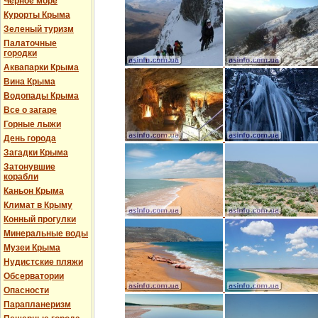
Черное море
Курорты Крыма
Зеленый туризм
Палаточные
городки
Аквапарки Крыма
Вина Крыма
Водопады Крыма
Все о загаре
Горные лыжи
День города
Загадки Крыма
Затонувшие
корабли
Каньон Крыма
Климат в Крыму
Конный прогулки
Минеральные воды
Музеи Крыма
Нудистские пляжи
Обсерватории
Опасности
Парапланеризм