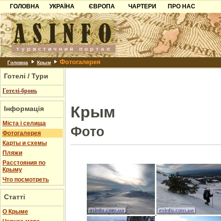
ГОЛОВНА
УКРАЇНА
ЄВРОПА
ЧАРТЕРИ
ПРО НАС
Карпати
Чорногорія
Контакти
Азов
Хорватія
Партнерам
Причорноморря
Болгарія
Додати готель
Фотогалерея
Шацьк
Албанія
Питання
Головна
Крым
Готелі / Тури
Пошук готелів
Готелі-бронь
Крым
Інформація
Міста і селища
Фото
Фотогалерея
Карты и схемы
Пляжи
Расстояния по
Крыму
Что посмотреть
Статті
О Крыме