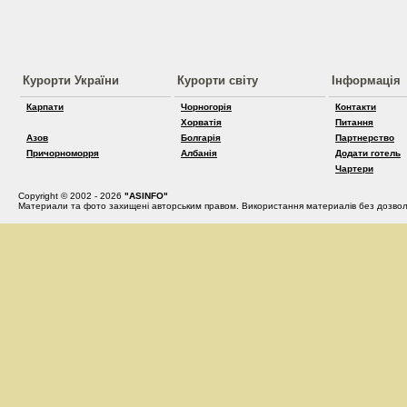
Курорти України
Курорти світу
Інформація
Карпати
Чорногорія
Контакти
Хорватія
Питання
Азов
Болгарія
Партнерство
Причорноморря
Албанія
Додати готель
Чартери
Copyright © 2002 - 2026
"ASINFO"
Материали та фото захищені авторським правом. Використання материалів без дозвол