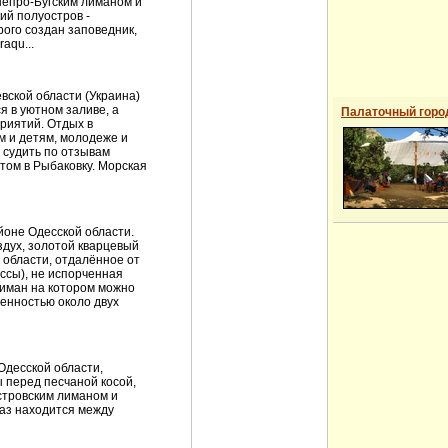
непро-Бугским лиманом и
ий полуостров -
ого создан заповедник,
aqu...
ской области (Украина)
я в уютном заливе, а
Палаточный горо
риятий. Отдых в
м и детям, молодеже и
 судить по отзывам
том в Рыбаковку. Морская
йоне Одесской области.
здух, золотой кварцевый
 области, отдалённое от
ссы), не испорченная
иман на котором можно
женностью около двух
десской области,
 перед песчаной косой,
тровским лиманом и
аз находится между