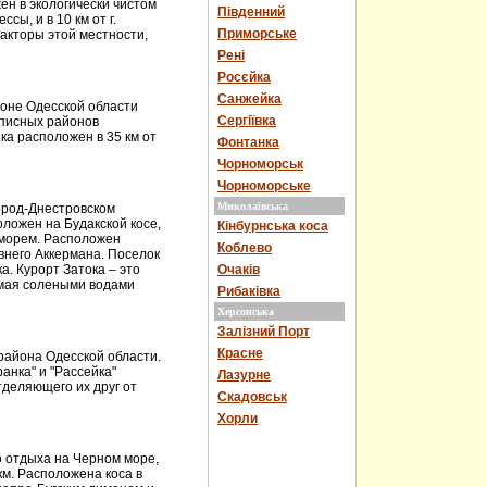
ен в экологически чистом
Південний
ссы, и в 10 км от г.
Приморське
акторы этой местности,
Рені
Росєйка
Санжейка
оне Одесской области
Сергіївка
описных районов
а расположен в 35 км от
Фонтанка
Чорноморськ
Чорноморське
Миколаївська
город-Днестровском
ложен на Будакской косе,
Кінбурнська коса
морем. Расположен
Коблево
евнего Аккермана. Поселок
а. Курорт Затока – это
Очаків
емая солеными водами
Рибаківка
Херсонська
Залізний Порт
Красне
района Одесской области.
ранка" и "Рассейка"
Лазурне
тделяющего их друг от
Скадовськ
Хорли
 отдыха на Черном море,
км. Расположена коса в