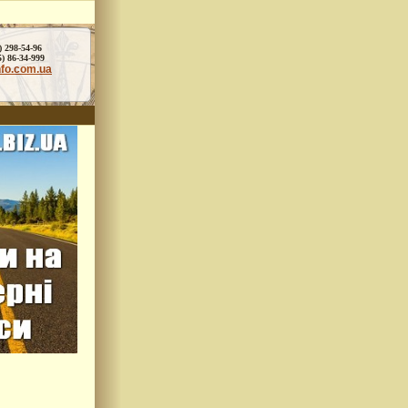
) 298-54-96
86-34-999
nfo.com.ua