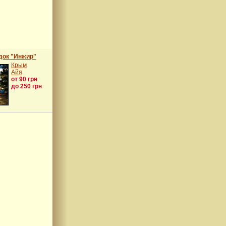
док "Инжир"
Крым
Айя
от 90 грн
до 250 грн