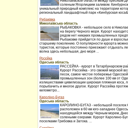
Николаевской области между пресным Д
соленым Ягорлицким заливом. Кинбурнск
уникальный природный комплекс на территории котор
региональный ландшафтный парк «Кинбурская коса&r
Рибаківка
Миколаївська область
РЫБАКОВКА - небольшое село в Николаев
на берегу Черного моря. Курорт находитс
рядом нет никаких промышленных предп
Рыбаковке прийдется по душе и взрослы
старшему поколению. О популярности курорта можно
туристов, которые постоянно приезжают отдыхать ле
волна здесь небольшая, дно моря ...
Росєйка
Одеська область
РАССЕЙКА - курорт в Татарбунарском ра
Курорт Рассейка - это свежий морской во
песок, самое чистое побережье Одесской
промышленных зон (более 100 км от Оде
излишествами цивилизации широкая пляжная коса, л
порыбачить и многое другое. Курорт Рассейка протя
километро...
Кароліно-Бугаз
Одеська область
КАРОЛИНО-БУГАЗ - небольшой поселок О
расположен в 60 км юго-западнее Одессы
находящейся между Черным морем, Днес
солеными озерами. Курорт Каролино-Буг
поселками Грибовка и Затока. ...