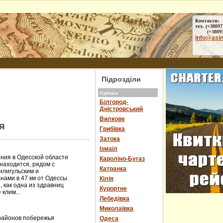
Контакти:
тел. (+38097
(+38095) 
info@asi
Підрозділи
Одеська
Білгород-
Дністровський
Вилкове
я
Грибівка
Затока
Ізмаїл
ния в Одесской области
Кароліно-Бугаз
находится, рядом с
Катранка
илигульским и
нами в 47 км от Одессы.
Кілія
, как одна из здравниц
Курортне
клим...
Лебедівка
Миколаївка
районов побережья
Одеса