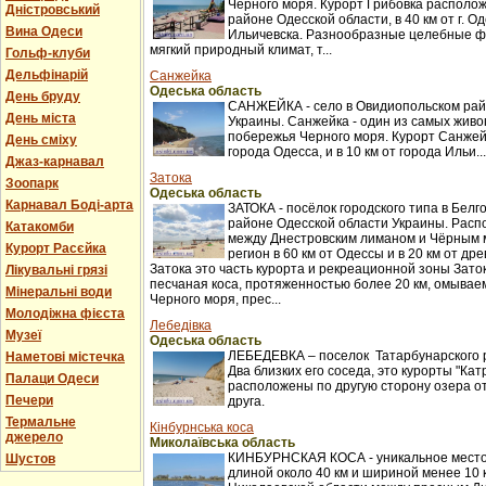
Черного моря. Курорт Грибовка располож
Дністровський
районе Одесской области, в 40 км от г. Оде
Вина Одеси
Ильичевска. Разнообразные целебные ф
мягкий природный климат, т...
Гольф-клуби
Дельфінарій
Санжейка
Одеська область
День бруду
САНЖЕЙКА - село в Овидиопольском рай
День міста
Украины. Санжейка - один из самых жив
побережья Черного моря. Курорт Санжейк
День сміху
города Одесса, и в 10 км от города Ильи...
Джаз-карнавал
Затока
Зоопарк
Одеська область
Карнавал Боді-арта
ЗАТОКА - посёлок городского типа в Бел
районе Одесской области Украины. Распо
Катакомби
между Днестровским лиманом и Чёрным 
Курорт Расєйка
регион в 60 км от Одессы и в 20 км от др
Затока это часть курорта и рекреационной зоны Заток
Лікувальні грязі
песчаная коса, протяженностью более 20 км, омыва
Мінеральні води
Черного моря, прес...
Молодіжна фієста
Лебедівка
Музеї
Одеська область
ЛЕБЕДЕВКА – поселок Татарбунарского 
Наметові містечка
Два близких его соседа, это курорты "Кат
Палаци Одеси
расположены по другую сторону озера о
Печери
друга.
Термальне
Кінбурнська коса
джерело
Миколаївська область
КИНБУРНСКАЯ КОСА - уникальное место
Шустов
длиной около 40 км и шириной менее 10 