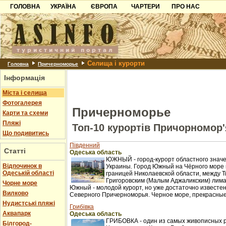
ГОЛОВНА
УКРАЇНА
ЄВРОПА
ЧАРТЕРИ
ПРО НАС
Карпати
Чорногорія
Контакти
Азов
Хорватія
Партнерам
Причорноморря
Болгарія
Додати готель
Селища і курорти
Шацьк
Албанія
Питання
Головна
Причерноморье
Інформація
Пошук готелів
Міста і селища
Фотогалерея
Причерноморье
Карти та схеми
Пляжі
Топ-10 курортів Причорномор'
Що подивитись
Південний
Статті
Одеська область
ЮЖНЫЙ - город-курорт областного значе
Відпочинок в
Украины. Город Южный на Чёрного море 
Одеській області
границей Николаевской области, между Т
Григоровским (Малым Аджаликским) лима
Чорне море
Южный - молодой курорт, но уже достаточно известен
Вилково
Северного Причерноморья. Черное море, прекрасные 
Нудистські пляжі
Грибівка
Аквапарк
Одеська область
ГРИБОВКА - один из самых живописных 
Білгород-