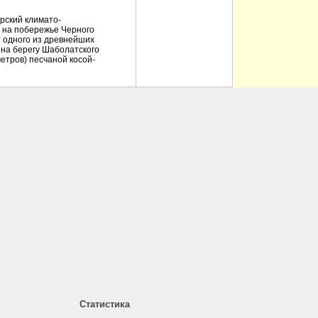
рский климато-
 на побережье Черного
 от одного из древнейших
, на берегу Шаболатского
метров) песчаной косой-
Статистика