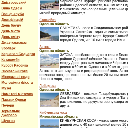
Черного моря. Курорт Грибовка располож
Дністровський
районе Одесской области, в 40 км от г. Оде
Вина Одеси
Ильичевска. Разнообразные целебные ф
мягкий природный климат, т...
Гольф-клуби
Дельфінарій
Санжейка
Одеська область
День бруду
САНЖЕЙКА - село в Овидиопольском рай
День міста
Украины. Санжейка - один из самых жив
побережья Черного моря. Курорт Санжейк
День сміху
города Одесса, и в 10 км от города Ильи...
Джаз-карнавал
Затока
Зоопарк
Одеська область
Карнавал Боді-арта
ЗАТОКА - посёлок городского типа в Бел
районе Одесской области Украины. Распо
Катакомби
между Днестровским лиманом и Чёрным 
Курорт Расєйка
регион в 60 км от Одессы и в 20 км от др
Затока это часть курорта и рекреационной зоны Заток
Лікувальні грязі
песчаная коса, протяженностью более 20 км, омыва
Мінеральні води
Черного моря, прес...
Молодіжна фієста
Лебедівка
Музеї
Одеська область
ЛЕБЕДЕВКА – поселок Татарбунарского 
Наметові містечка
Два близких его соседа, это курорты "Кат
Палаци Одеси
расположены по другую сторону озера о
Печери
друга.
Термальне
Кінбурнська коса
джерело
Миколаївська область
КИНБУРНСКАЯ КОСА - уникальное место
Шустов
длиной около 40 км и шириной менее 10 