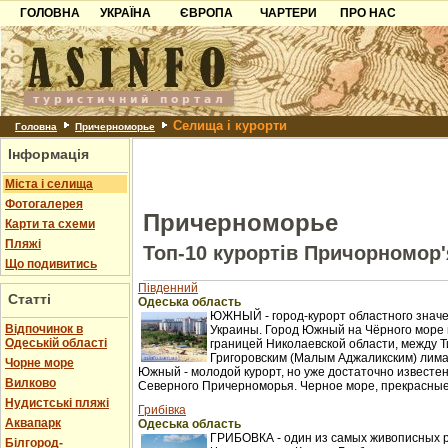
ГОЛОВНА
УКРАЇНА
ЄВРОПА
ЧАРТЕРИ
ПРО НАС
Карпати
Чорногорія
Контакти
Азов
Хорватія
Партнерам
Причорноморря
Болгарія
Додати готель
Селища і курорти
Шацьк
Албанія
Питання
Головна
Причерноморье
Інформація
Пошук готелів
Міста і селища
Фотогалерея
Причерноморье
Карти та схеми
Пляжі
Топ-10 курортів Причорномор'
Що подивитись
Південний
Статті
Одеська область
ЮЖНЫЙ - город-курорт областного значе
Відпочинок в
Украины. Город Южный на Чёрного море 
Одеській області
границей Николаевской области, между Т
Григоровским (Малым Аджаликским) лима
Чорне море
Южный - молодой курорт, но уже достаточно известен
Вилково
Северного Причерноморья. Черное море, прекрасные 
Нудистські пляжі
Грибівка
Аквапарк
Одеська область
ГРИБОВКА - один из самых живописных 
Білгород-