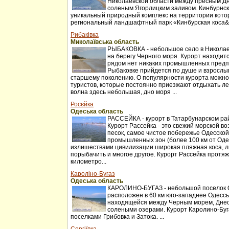
Николаевской области между пресным Д
соленым Ягорлицким заливом. Кинбурнск
уникальный природный комплекс на территории котор
региональный ландшафтный парк «Кинбурская коса&r
Рибаківка
Миколаївська область
РЫБАКОВКА - небольшое село в Николаев
на берегу Черного моря. Курорт находитс
рядом нет никаких промышленных предп
Рыбаковке прийдется по душе и взрослы
старшему поколению. О популярности курорта можно
туристов, которые постоянно приезжают отдыхать ле
волна здесь небольшая, дно моря ...
Росєйка
Одеська область
РАССЕЙКА - курорт в Татарбунарском ра
Курорт Рассейка - это свежий морской во
песок, самое чистое побережье Одесской
промышленных зон (более 100 км от Оде
излишествами цивилизации широкая пляжная коса, л
порыбачить и многое другое. Курорт Рассейка протя
километро...
Кароліно-Бугаз
Одеська область
КАРОЛИНО-БУГАЗ - небольшой поселок О
расположен в 60 км юго-западнее Одессы
находящейся между Черным морем, Днес
солеными озерами. Курорт Каролино-Буг
поселками Грибовка и Затока. ...