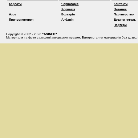
Карпати
Чорногорія
Контакти
Хорватія
Питання
Азов
Болгарія
Партнерство
Причорноморря
Албанія
Додати готель
Чартери
Copyright © 2002 - 2026
"ASINFO"
Материали та фото захищені авторським правом. Використання материалів без дозвол