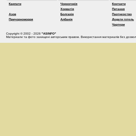
Карпати
Чорногорія
Контакти
Хорватія
Питання
Азов
Болгарія
Партнерство
Причорноморря
Албанія
Додати готель
Чартери
Copyright © 2002 - 2026
"ASINFO"
Материали та фото захищені авторським правом. Використання материалів без дозвол