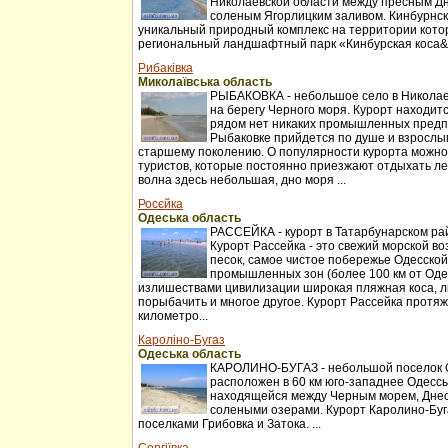
Николаевской области между пресным Д
соленым Ягорлицким заливом. Кинбурнск
уникальный природный комплекс на территории котор
региональный ландшафтный парк «Кинбурская коса&r
Рибаківка
Миколаївська область
РЫБАКОВКА - небольшое село в Николаев
на берегу Черного моря. Курорт находитс
рядом нет никаких промышленных предп
Рыбаковке прийдется по душе и взрослы
старшему поколению. О популярности курорта можно
туристов, которые постоянно приезжают отдыхать ле
волна здесь небольшая, дно моря ...
Росєйка
Одеська область
РАССЕЙКА - курорт в Татарбунарском ра
Курорт Рассейка - это свежий морской во
песок, самое чистое побережье Одесской
промышленных зон (более 100 км от Оде
излишествами цивилизации широкая пляжная коса, л
порыбачить и многое другое. Курорт Рассейка протя
километро...
Кароліно-Бугаз
Одеська область
КАРОЛИНО-БУГАЗ - небольшой поселок О
расположен в 60 км юго-западнее Одессы
находящейся между Черным морем, Днес
солеными озерами. Курорт Каролино-Буг
поселками Грибовка и Затока. ...