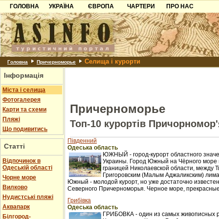
ГОЛОВНА
УКРАЇНА
ЄВРОПА
ЧАРТЕРИ
ПРО НАС
Карпати
Чорногорія
Контакти
Азов
Хорватія
Партнерам
Причорноморря
Болгарія
Додати готель
Селища і курорти
Шацьк
Албанія
Питання
Головна
Причерноморье
Інформація
Пошук готелів
Міста і селища
Фотогалерея
Причерноморье
Карти та схеми
Пляжі
Топ-10 курортів Причорномор'
Що подивитись
Південний
Статті
Одеська область
ЮЖНЫЙ - город-курорт областного значе
Відпочинок в
Украины. Город Южный на Чёрного море 
Одеській області
границей Николаевской области, между Т
Григоровским (Малым Аджаликским) лима
Чорне море
Южный - молодой курорт, но уже достаточно известен
Вилково
Северного Причерноморья. Черное море, прекрасные 
Нудистські пляжі
Грибівка
Аквапарк
Одеська область
ГРИБОВКА - один из самых живописных 
Білгород-