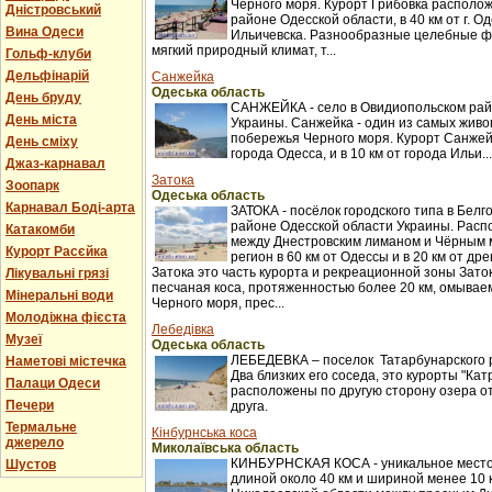
Черного моря. Курорт Грибовка располож
Дністровський
районе Одесской области, в 40 км от г. Оде
Вина Одеси
Ильичевска. Разнообразные целебные ф
мягкий природный климат, т...
Гольф-клуби
Дельфінарій
Санжейка
Одеська область
День бруду
САНЖЕЙКА - село в Овидиопольском рай
День міста
Украины. Санжейка - один из самых жив
побережья Черного моря. Курорт Санжейк
День сміху
города Одесса, и в 10 км от города Ильи...
Джаз-карнавал
Затока
Зоопарк
Одеська область
Карнавал Боді-арта
ЗАТОКА - посёлок городского типа в Бел
районе Одесской области Украины. Распо
Катакомби
между Днестровским лиманом и Чёрным 
Курорт Расєйка
регион в 60 км от Одессы и в 20 км от др
Затока это часть курорта и рекреационной зоны Заток
Лікувальні грязі
песчаная коса, протяженностью более 20 км, омыва
Мінеральні води
Черного моря, прес...
Молодіжна фієста
Лебедівка
Музеї
Одеська область
ЛЕБЕДЕВКА – поселок Татарбунарского 
Наметові містечка
Два близких его соседа, это курорты "Кат
Палаци Одеси
расположены по другую сторону озера о
Печери
друга.
Термальне
Кінбурнська коса
джерело
Миколаївська область
КИНБУРНСКАЯ КОСА - уникальное место
Шустов
длиной около 40 км и шириной менее 10 