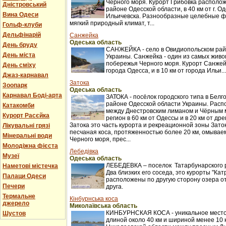
Черного моря. Курорт Грибовка располож
Дністровський
районе Одесской области, в 40 км от г. Оде
Вина Одеси
Ильичевска. Разнообразные целебные ф
мягкий природный климат, т...
Гольф-клуби
Дельфінарій
Санжейка
Одеська область
День бруду
САНЖЕЙКА - село в Овидиопольском рай
День міста
Украины. Санжейка - один из самых жив
побережья Черного моря. Курорт Санжейк
День сміху
города Одесса, и в 10 км от города Ильи...
Джаз-карнавал
Затока
Зоопарк
Одеська область
Карнавал Боді-арта
ЗАТОКА - посёлок городского типа в Бел
районе Одесской области Украины. Распо
Катакомби
между Днестровским лиманом и Чёрным 
Курорт Расєйка
регион в 60 км от Одессы и в 20 км от др
Затока это часть курорта и рекреационной зоны Заток
Лікувальні грязі
песчаная коса, протяженностью более 20 км, омыва
Мінеральні води
Черного моря, прес...
Молодіжна фієста
Лебедівка
Музеї
Одеська область
ЛЕБЕДЕВКА – поселок Татарбунарского 
Наметові містечка
Два близких его соседа, это курорты "Кат
Палаци Одеси
расположены по другую сторону озера о
Печери
друга.
Термальне
Кінбурнська коса
джерело
Миколаївська область
КИНБУРНСКАЯ КОСА - уникальное место
Шустов
длиной около 40 км и шириной менее 10 