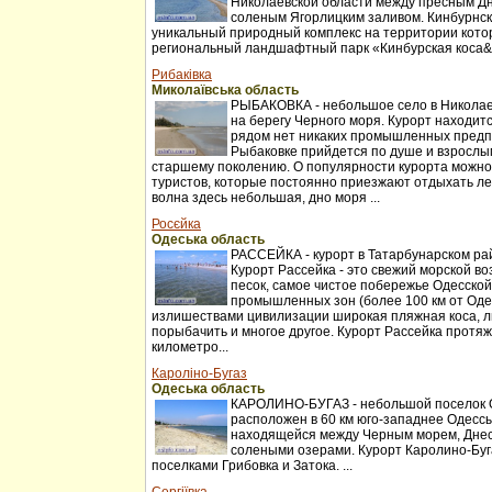
Николаевской области между пресным Д
соленым Ягорлицким заливом. Кинбурнск
уникальный природный комплекс на территории котор
региональный ландшафтный парк «Кинбурская коса&r
Рибаківка
Миколаївська область
РЫБАКОВКА - небольшое село в Николаев
на берегу Черного моря. Курорт находитс
рядом нет никаких промышленных предп
Рыбаковке прийдется по душе и взрослы
старшему поколению. О популярности курорта можно
туристов, которые постоянно приезжают отдыхать ле
волна здесь небольшая, дно моря ...
Росєйка
Одеська область
РАССЕЙКА - курорт в Татарбунарском ра
Курорт Рассейка - это свежий морской во
песок, самое чистое побережье Одесской
промышленных зон (более 100 км от Оде
излишествами цивилизации широкая пляжная коса, л
порыбачить и многое другое. Курорт Рассейка протя
километро...
Кароліно-Бугаз
Одеська область
КАРОЛИНО-БУГАЗ - небольшой поселок О
расположен в 60 км юго-западнее Одессы
находящейся между Черным морем, Днес
солеными озерами. Курорт Каролино-Буг
поселками Грибовка и Затока. ...