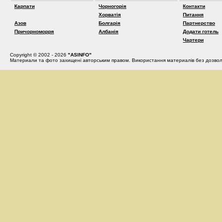
Карпати
Чорногорія
Контакти
Хорватія
Питання
Азов
Болгарія
Партнерство
Причорноморря
Албанія
Додати готель
Чартери
Copyright © 2002 - 2026
"ASINFO"
Материали та фото захищені авторським правом. Використання материалів без дозвол