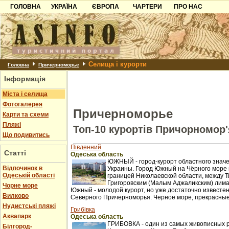
ГОЛОВНА
УКРАЇНА
ЄВРОПА
ЧАРТЕРИ
ПРО НАС
Карпати
Чорногорія
Контакти
Азов
Хорватія
Партнерам
Причорноморря
Болгарія
Додати готель
Селища і курорти
Шацьк
Албанія
Питання
Головна
Причерноморье
Інформація
Пошук готелів
Міста і селища
Фотогалерея
Причерноморье
Карти та схеми
Пляжі
Топ-10 курортів Причорномор'
Що подивитись
Південний
Статті
Одеська область
ЮЖНЫЙ - город-курорт областного значе
Відпочинок в
Украины. Город Южный на Чёрного море 
Одеській області
границей Николаевской области, между Т
Григоровским (Малым Аджаликским) лима
Чорне море
Южный - молодой курорт, но уже достаточно известен
Вилково
Северного Причерноморья. Черное море, прекрасные 
Нудистські пляжі
Грибівка
Аквапарк
Одеська область
ГРИБОВКА - один из самых живописных 
Білгород-