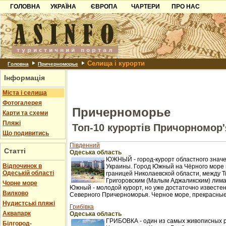
ГОЛОВНА
УКРАЇНА
ЄВРОПА
ЧАРТЕРИ
ПРО НАС
Карпати
Чорногорія
Контакти
Азов
Хорватія
Партнерам
Причорноморря
Болгарія
Додати готель
Селища і курорти
Шацьк
Албанія
Питання
Головна
Причерноморье
Інформація
Пошук готелів
Міста і селища
Фотогалерея
Причерноморье
Карти та схеми
Пляжі
Топ-10 курортів Причорномор'
Що подивитись
Південний
Статті
Одеська область
ЮЖНЫЙ - город-курорт областного значе
Відпочинок в
Украины. Город Южный на Чёрного море 
Одеській області
границей Николаевской области, между Т
Григоровским (Малым Аджаликским) лима
Чорне море
Южный - молодой курорт, но уже достаточно известен
Вилково
Северного Причерноморья. Черное море, прекрасные 
Нудистські пляжі
Грибівка
Аквапарк
Одеська область
ГРИБОВКА - один из самых живописных 
Білгород-