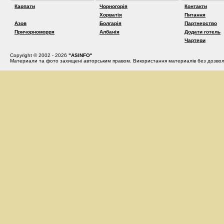
Карпати
Чорногорія
Контакти
Хорватія
Питання
Азов
Болгарія
Партнерство
Причорноморря
Албанія
Додати готель
Чартери
Copyright © 2002 - 2026
"ASINFO"
Материали та фото захищені авторським правом. Використання материалів без дозвол