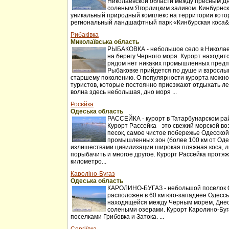
Николаевской области между пресным Д
соленым Ягорлицким заливом. Кинбурнск
уникальный природный комплекс на территории котор
региональный ландшафтный парк «Кинбурская коса&r
Рибаківка
Миколаївська область
РЫБАКОВКА - небольшое село в Николаев
на берегу Черного моря. Курорт находитс
рядом нет никаких промышленных предп
Рыбаковке прийдется по душе и взрослы
старшему поколению. О популярности курорта можно
туристов, которые постоянно приезжают отдыхать ле
волна здесь небольшая, дно моря ...
Росєйка
Одеська область
РАССЕЙКА - курорт в Татарбунарском ра
Курорт Рассейка - это свежий морской во
песок, самое чистое побережье Одесской
промышленных зон (более 100 км от Оде
излишествами цивилизации широкая пляжная коса, л
порыбачить и многое другое. Курорт Рассейка протя
километро...
Кароліно-Бугаз
Одеська область
КАРОЛИНО-БУГАЗ - небольшой поселок О
расположен в 60 км юго-западнее Одессы
находящейся между Черным морем, Днес
солеными озерами. Курорт Каролино-Буг
поселками Грибовка и Затока. ...