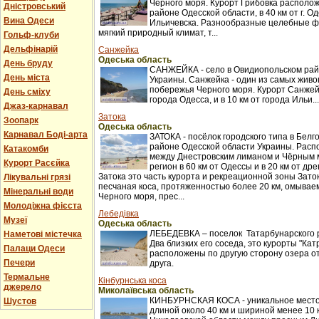
Черного моря. Курорт Грибовка располож
Дністровський
районе Одесской области, в 40 км от г. Оде
Вина Одеси
Ильичевска. Разнообразные целебные ф
мягкий природный климат, т...
Гольф-клуби
Дельфінарій
Санжейка
Одеська область
День бруду
САНЖЕЙКА - село в Овидиопольском рай
День міста
Украины. Санжейка - один из самых жив
побережья Черного моря. Курорт Санжейк
День сміху
города Одесса, и в 10 км от города Ильи...
Джаз-карнавал
Затока
Зоопарк
Одеська область
Карнавал Боді-арта
ЗАТОКА - посёлок городского типа в Бел
районе Одесской области Украины. Распо
Катакомби
между Днестровским лиманом и Чёрным 
Курорт Расєйка
регион в 60 км от Одессы и в 20 км от др
Затока это часть курорта и рекреационной зоны Заток
Лікувальні грязі
песчаная коса, протяженностью более 20 км, омыва
Мінеральні води
Черного моря, прес...
Молодіжна фієста
Лебедівка
Музеї
Одеська область
ЛЕБЕДЕВКА – поселок Татарбунарского 
Наметові містечка
Два близких его соседа, это курорты "Кат
Палаци Одеси
расположены по другую сторону озера о
Печери
друга.
Термальне
Кінбурнська коса
джерело
Миколаївська область
КИНБУРНСКАЯ КОСА - уникальное место
Шустов
длиной около 40 км и шириной менее 10 