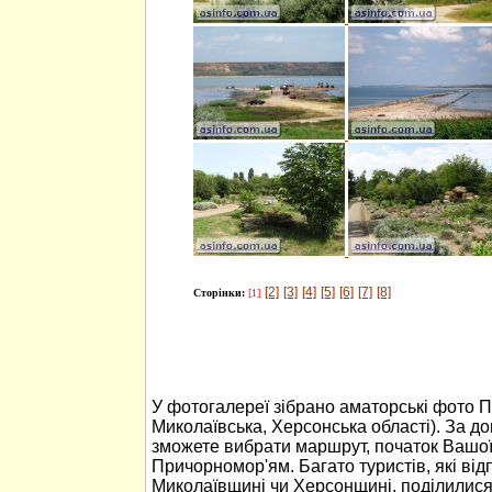
[2]
[3]
[4]
[5]
[6]
[7]
[8]
Сторінки:
[1]
У фотогалереї зібрано аматорські фото 
Миколаївська, Херсонська області). За 
зможете вибрати маршрут, початок Вашо
Причорномор'ям. Багато туристів, які ві
Миколаївщині чи Херсонщині, поділилися