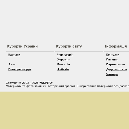
Курорти України
Курорти світу
Інформація
Карпати
Чорногорія
Контакти
Хорватія
Питання
Азов
Болгарія
Партнерство
Причорноморря
Албанія
Додати готель
Чартери
Copyright © 2002 - 2026
"ASINFO"
Материали та фото захищені авторським правом. Використання материалів без дозвол