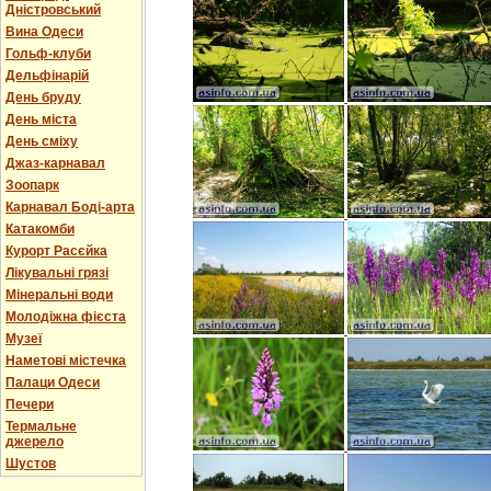
Дністровський
Вина Одеси
Гольф-клуби
Дельфінарій
День бруду
День міста
День сміху
Джаз-карнавал
Зоопарк
Карнавал Боді-арта
Катакомби
Курорт Расєйка
Лікувальні грязі
Мінеральні води
Молодіжна фієста
Музеї
Наметові містечка
Палаци Одеси
Печери
Термальне
джерело
Шустов