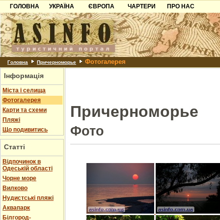
ГОЛОВНА
УКРАЇНА
ЄВРОПА
ЧАРТЕРИ
ПРО НАС
Карпати
Чорногорія
Контакти
Азов
Хорватія
Партнерам
Причорноморря
Болгарія
Додати готель
Фотогалерея
Шацьк
Албанія
Питання
Головна
Причерноморье
Інформація
Пошук готелів
Міста і селища
Фотогалерея
Причерноморье
Карти та схеми
Пляжі
Фото
Що подивитись
Статті
Відпочинок в
Одеській області
Чорне море
Вилково
Нудистські пляжі
Аквапарк
Білгород-