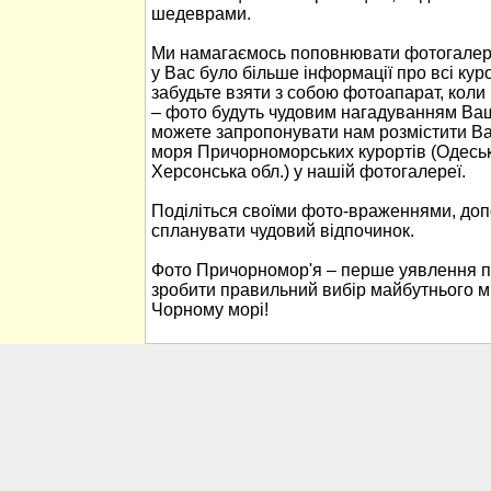
шедеврами.
Ми намагаємось поповнювати фотогалер
у Вас було більше інформації про всі ку
забудьте взяти з собою фотоапарат, кол
– фото будуть чудовим нагадуванням Ваш
можете запропонувати нам розмістити В
моря Причорноморських курортів (Одеськ
Херсонська обл.) у нашій фотогалереї.
Поділіться своїми фото-враженнями, до
спланувати чудовий відпочинок.
Фото Причорномор'я – перше уявлення п
зробити правильний вибір майбутнього м
Чорному морі!