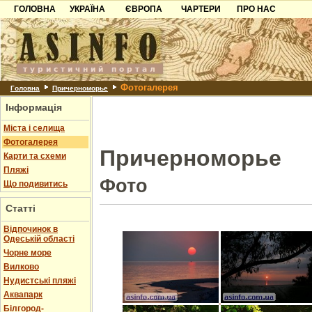
ГОЛОВНА
УКРАЇНА
ЄВРОПА
ЧАРТЕРИ
ПРО НАС
Карпати
Чорногорія
Контакти
Азов
Хорватія
Партнерам
Причорноморря
Болгарія
Додати готель
Фотогалерея
Шацьк
Албанія
Питання
Головна
Причерноморье
Інформація
Пошук готелів
Міста і селища
Фотогалерея
Причерноморье
Карти та схеми
Пляжі
Фото
Що подивитись
Статті
Відпочинок в
Одеській області
Чорне море
Вилково
Нудистські пляжі
Аквапарк
Білгород-