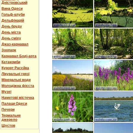
Дністровський
Вина Одеси
Гольф-клуби
Дельфінарій
День бруду
День міста
День сміху
Джаз-карнавал
Зоопарк
Карнавал Боді-арта
Катакомби
Курорт Расєйка
Лікувальні грязі
Мінеральні води
Молодіжна фієста
Музеї
Наметові містечка
Палаци Одеси
Печери
Термальне
джерело
Шустов