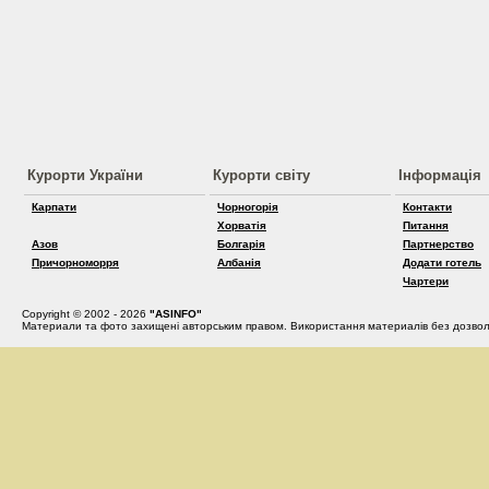
Курорти України
Курорти світу
Інформація
Карпати
Чорногорія
Контакти
Хорватія
Питання
Азов
Болгарія
Партнерство
Причорноморря
Албанія
Додати готель
Чартери
Copyright © 2002 - 2026
"ASINFO"
Материали та фото захищені авторським правом. Використання материалів без дозвол