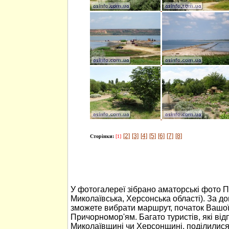
[2]
[3]
[4]
[5]
[6]
[7]
[8]
Сторінки:
[1]
У фотогалереї зібрано аматорські фото 
Миколаївська, Херсонська області). За 
зможете вибрати маршрут, початок Вашо
Причорномор'ям. Багато туристів, які ві
Миколаївщині чи Херсонщині, поділилися