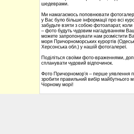
шедеврами.
Ми намагаємось поповнювати фотогалер
у Вас було більше інформації про всі ку
забудьте взяти з собою фотоапарат, кол
– фото будуть чудовим нагадуванням Ваш
можете запропонувати нам розмістити В
моря Причорноморських курортів (Одеськ
Херсонська обл.) у нашій фотогалереї.
Поділіться своїми фото-враженнями, до
спланувати чудовий відпочинок.
Фото Причорномор'я – перше уявлення п
зробити правильний вибір майбутнього м
Чорному морі!